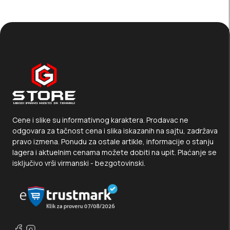
Cene i slike su informativnog karaktera. Prodavac ne
odgovara za tačnost cena i slika iskazanih na sajtu, zadržava
pravo izmena. Ponudu za ostale artikle, informacije o stanju
lagera i aktuelnim cenama možete dobiti na upit. Plaćanje se
isključivo vrši virmanski - bezgotovinski.