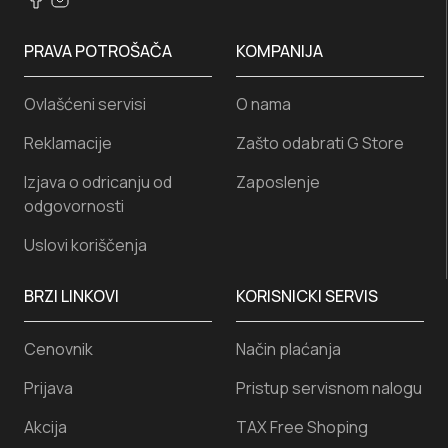
PRAVA POTROŠAČA
KOMPANIJA
Ovlašćeni servisi
O nama
Reklamacije
Zašto odabrati G Store
Izjava o odricanju od
Zaposlenje
odgovornosti
Uslovi koriščenja
BRZI LINKOVI
KORISNICKI SERVIS
Cenovnik
Način plaćanja
Prijava
Pristup servisnom nalogu
Akcija
TAX Free Shoping