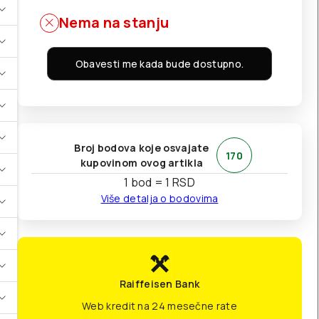
Nema na stanju
Obavesti me kada bude dostupno.
Broj bodova koje osvajate
170
kupovinom ovog artikla
1 bod = 1 RSD
Više detalja o bodovima
Raiffeisen Bank
Web kredit na 24 mesečne rate