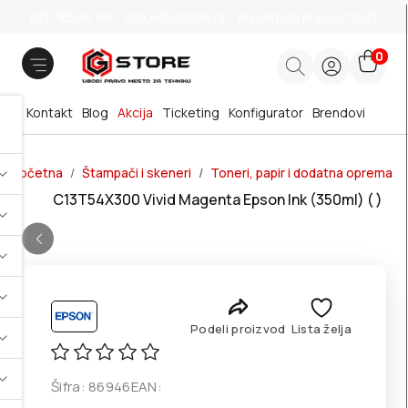
011 785 66 66
office@gstore.rs
Bul.Mihajla Pupina 10z/3
0
Kontakt
Blog
Akcija
Ticketing
Konfigurator
Brendovi
Početna
Štampači i skeneri
Toneri, papir i dodatna oprema
C13T54X300 Vivid Magenta Epson Ink (350ml) ( )
Podeli proizvod
Lista želja
Šifra:
86946
EAN: