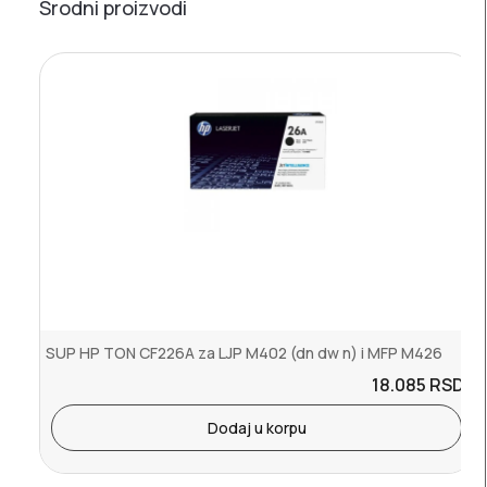
Srodni proizvodi
SUP HP TON CF226A za LJP M402 (dn dw n) i MFP M426
18.085
RSD.
Dodaj u korpu