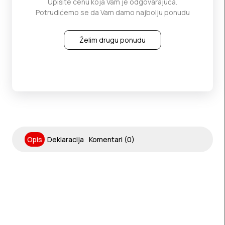
Upišite cenu koja Vam je odgovarajuća.
Potrudićemo se da Vam damo najbolju ponudu
Želim drugu ponudu
Opis
Deklaracija
Komentari (0)