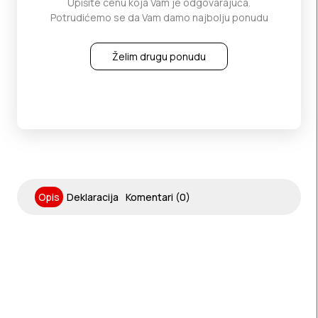
Upišite cenu koja Vam je odgovarajuća.
Potrudićemo se da Vam damo najbolju ponudu
Želim drugu ponudu
Opis
Deklaracija
Komentari (0)