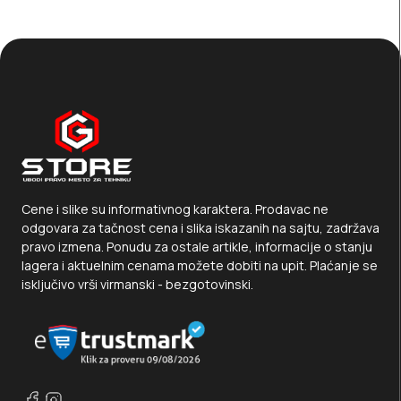
Cene i slike su informativnog karaktera. Prodavac ne
odgovara za tačnost cena i slika iskazanih na sajtu, zadržava
pravo izmena. Ponudu za ostale artikle, informacije o stanju
lagera i aktuelnim cenama možete dobiti na upit. Plaćanje se
isključivo vrši virmanski - bezgotovinski.