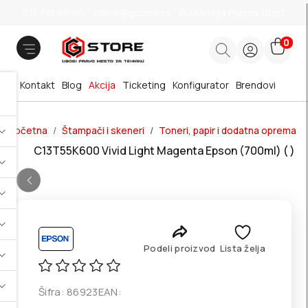
011 785 66 66
office@gstore.rs
Bul.Mihajla Pupina 10z/3
0
Kontakt
Blog
Akcija
Ticketing
Konfigurator
Brendovi
Početna
Štampači i skeneri
Toneri, papir i dodatna oprema
C13T55K600 Vivid Light Magenta Epson (700ml) ( )
Podeli proizvod
Lista želja
Šifra:
86923
EAN: