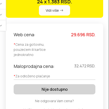
24 x 1.383
RSD.
Vidi više
Web cena:
29.696
RSD.
*
Cena za gotovinu,
pouzećem ili kartice
jednokratno
Maloprodajna cena:
32.472
RSD.
*
Za odloženo plaćanje
Nije dostupno
Ne odgovara Vam cena?