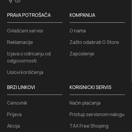
PRAVA POTROŠAČA
KOMPANIJA
Ovlašćeni servisi
O nama
Reklamacije
Zašto odabrati G Store
Izjava o odricanju od
Zaposlenje
odgovornosti
Uslovi koriščenja
BRZI LINKOVI
KORISNICKI SERVIS
Cenovnik
Način plaćanja
Prijava
Pristup servisnom nalogu
Akcija
TAX Free Shoping