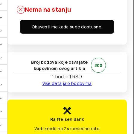
Nema na stanju
Obavesti me kada bude dostupno.
Broj bodova koje osvajate
300
kupovinom ovog artikla
1 bod = 1 RSD
Više detalja o bodovima
Raiffeisen Bank
Web kredit na 24 mesečne rate