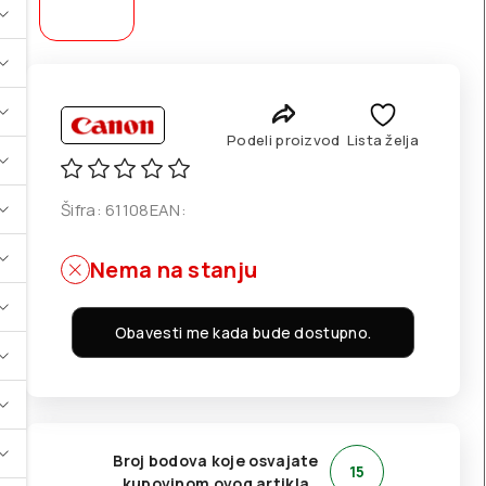
Podeli proizvod
Lista želja
Šifra:
61108
EAN:
Nema na stanju
Obavesti me kada bude dostupno.
Broj bodova koje osvajate
15
kupovinom ovog artikla