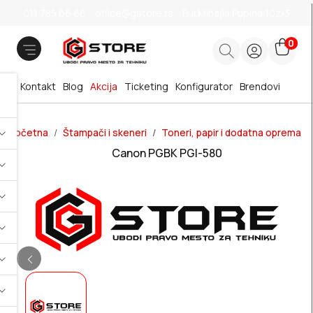
011 785 66 66
office@gstore.rs
Bul.Mihajla Pupina 10z/3
0
Kontakt
Blog
Akcija
Ticketing
Konfigurator
Brendovi
Početna
Štampači i skeneri
Toneri, papir i dodatna oprema
Canon PGBK PGI-580