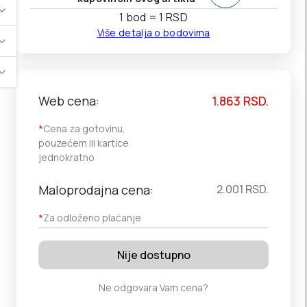
1 bod = 1 RSD
Više detalja o bodovima
Web cena:
1.863
RSD.
*
Cena za gotovinu,
pouzećem ili kartice
jednokratno
Maloprodajna cena:
2.001
RSD.
*
Za odloženo plaćanje
Nije dostupno
Ne odgovara Vam cena?