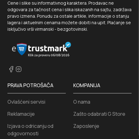
Cene i slike su informativnog karaktera. Prodavac ne
odgovara za tačnost cena i slika iskazanih na sajtu, zadržava
pravo izmena. Ponudu za ostale artikle, informacije o stanju
lagera i aktuelnim cenama možete dobiti na upit. Plaćanje se
isključivo vrši virmanski - bezgotovinski.
PRAVA POTROŠAČA
KOMPANIJA
Ovlašćeni servisi
O nama
Reklamacije
Zašto odabrati G Store
Izjava o odricanju od
Zaposlenje
odgovornosti