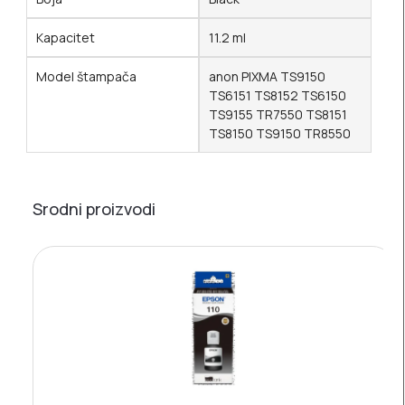
Kapacitet
11.2 ml
Model štampača
anon PIXMA TS9150
TS6151 TS8152 TS6150
TS9155 TR7550 TS8151
TS8150 TS9150 TR8550
Srodni proizvodi