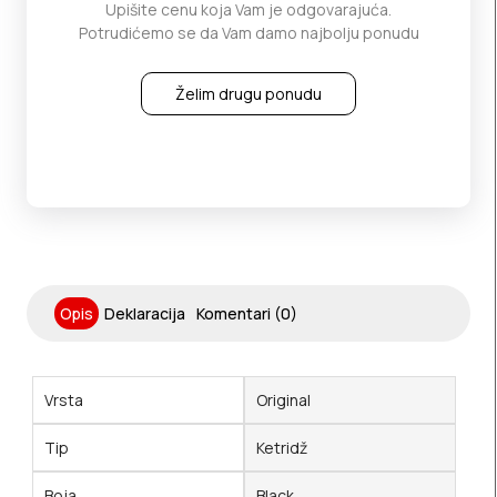
Upišite cenu koja Vam je odgovarajuća.
Potrudićemo se da Vam damo najbolju ponudu
Želim drugu ponudu
Opis
Deklaracija
Komentari (0)
Vrsta
Original
Tip
Ketridž
Boja
Black