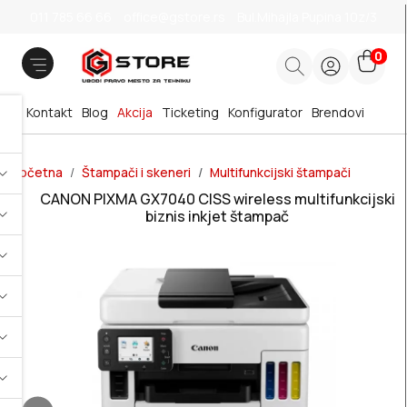
011 785 66 66
office@gstore.rs
Bul.Mihajla Pupina 10z/3
0
Kontakt
Blog
Akcija
Ticketing
Konfigurator
Brendovi
Početna
Štampači i skeneri
Multifunkcijski štampači
CANON PIXMA GX7040 CISS wireless multifunkcijski
biznis inkjet štampač