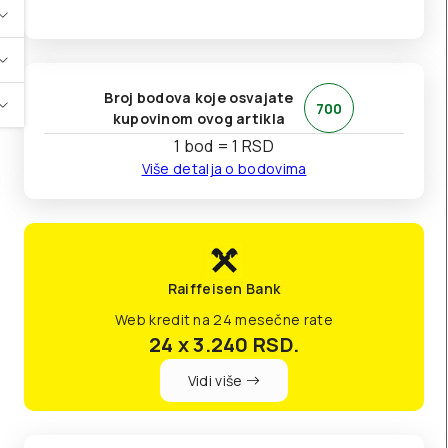
Broj bodova koje osvajate
700
kupovinom ovog artikla
1 bod = 1 RSD
Više detalja o bodovima
Raiffeisen Bank
Web kredit na 24 mesečne rate
24 x 3.240
RSD.
Vidi više