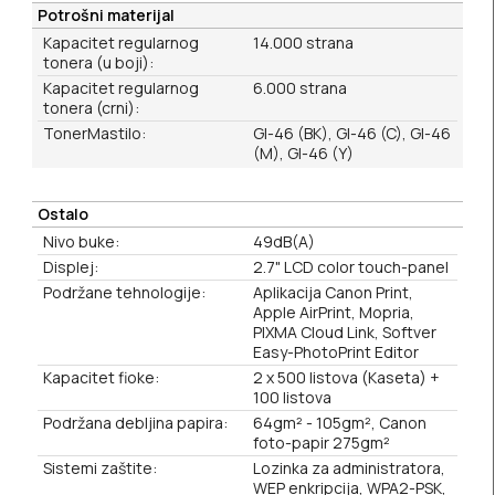
Potrošni materijal
Kapacitet regularnog
14.000 strana
tonera (u boji):
Kapacitet regularnog
6.000 strana
tonera (crni):
TonerMastilo:
GI-46 (BK), GI-46 (C), GI-46
(M), GI-46 (Y)
Ostalo
Nivo buke:
49dB(A)
Displej:
2.7" LCD color touch-panel
Podržane tehnologije:
Aplikacija Canon Print,
Apple AirPrint, Mopria,
PIXMA Cloud Link, Softver
Easy-PhotoPrint Editor
Kapacitet fioke:
2 x 500 listova (Kaseta) +
100 listova
Podržana debljina papira:
64gm² - 105gm², Canon
foto-papir 275gm²
Sistemi zaštite:
Lozinka za administratora,
WEP enkripcija, WPA2-PSK,