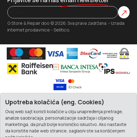
Izrada
G Store & Repair doo © 2026. Sva prava zadržana. -
internet prodavnice
Selltico.
-
Upotreba kolačića (eng. Cookies)
Ovaj web sajt koristi kolačiće u cilju unapređenja pretrage,
analize saobraćaja, personalizacije sadržaja i ciljanog
marketinga, da pruži bolje korisničko iskustvo. Ako nastavite
da koristite naše web stranice, saglasni ste sa korišćenjem