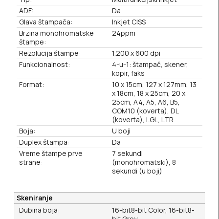
ADF:
Da
Glava štampača:
Inkjet CISS
Brzina monohromatske
24ppm
štampe:
Rezolucija štampe:
1.200 x 600 dpi
Funkcionalnost:
4-u-1: štampač, skener,
kopir, faks
Format:
10 x 15cm, 127 x 127mm, 13
x 18cm, 18 x 25cm, 20 x
25cm, A4, A5, A6, B5,
COM10 (koverta), DL
(koverta), LGL, LTR
Boja:
U boji
Duplex štampa:
Da
Vreme štampe prve
7 sekundi
strane:
(monohromatski), 8
sekundi (u boji)
Skeniranje
Dubina boja:
16-bit8-bit Color, 16-bit8-
bit Grey