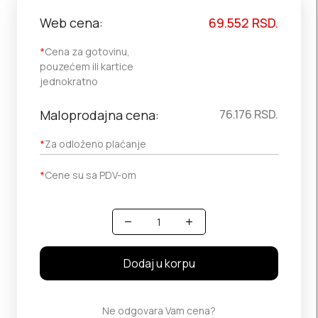
Web cena:
69.552
RSD.
*
Cena za gotovinu,
pouzećem ili kartice
jednokratno
Maloprodajna cena:
76.176
RSD.
*
Za odloženo plaćanje
*
Cene su sa PDV-om
Količina
Dodaj u korpu
Ne odgovara Vam cena?