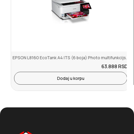
EPSON L8160 EcoTank A4 ITS (6 boja) Photo multifunkcijski uređaj
63.888
RSD.
Dodaj u korpu