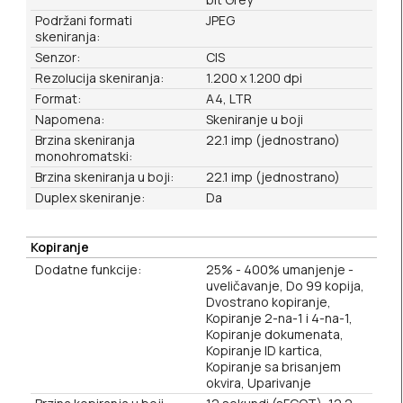
Podržani formati
JPEG
skeniranja:
Senzor:
CIS
Rezolucija skeniranja:
1.200 x 1.200 dpi
Format:
A4, LTR
Napomena:
Skeniranje u boji
Brzina skeniranja
22.1 imp (jednostrano)
monohromatski:
Brzina skeniranja u boji:
22.1 imp (jednostrano)
Duplex skeniranje:
Da
Kopiranje
Dodatne funkcije:
25% - 400% umanjenje -
uveličavanje, Do 99 kopija,
Dvostrano kopiranje,
Kopiranje 2-na-1 i 4-na-1,
Kopiranje dokumenata,
Kopiranje ID kartica,
Kopiranje sa brisanjem
okvira, Uparivanje