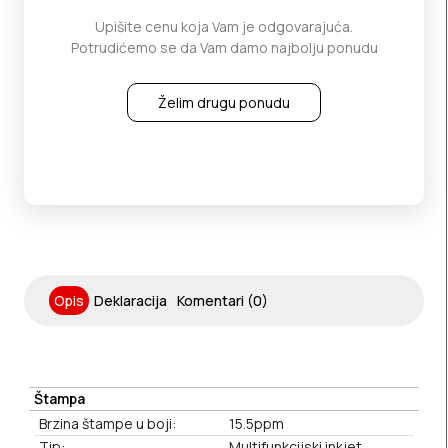
Upišite cenu koja Vam je odgovarajuća.
Potrudićemo se da Vam damo najbolju ponudu
Želim drugu ponudu
Opis
Deklaracija
Komentari (0)
Štampa
Brzina štampe u boji:
15.5ppm
Tip:
Multifunkcijski inkjet