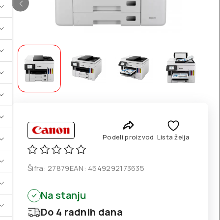
Podeli proizvod
Lista želja
Šifra:
27879
EAN:
4549292173635
Na stanju
Do 4 radnih dana