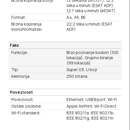
Brzina kopiranja u boji:
12 sekundi (sFCOT), 12.2
slika u minuti (ESAT ADF),
12.7 slika u minuti (eESAT)
Format:
A4, A5, B5
Brzina kopiranja
22.2 slika u minuti (ESAT
monohromatski:
ADF)
Faks
Funkcije:
Brzo pozivanje kodom (100
lokacija), Grupno biranje
(99 lokacija)
Tip:
Super G3, U boji
Memorija:
250 strana
Povezivost
Povezivost:
Ethernet, USB B port, Wi-Fi
Ostale osobine:
Apple AirPrint, Wi-Fi Direct
Wi-Fi standard:
IEEE 802.11a, IEEE 802.11b,
IEEE 802.11g, IEEE 802.11n