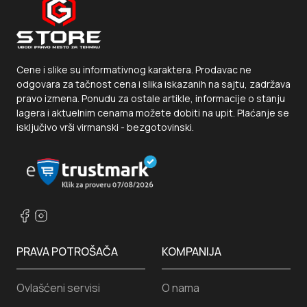
Cene i slike su informativnog karaktera. Prodavac ne
odgovara za tačnost cena i slika iskazanih na sajtu, zadržava
pravo izmena. Ponudu za ostale artikle, informacije o stanju
lagera i aktuelnim cenama možete dobiti na upit. Plaćanje se
isključivo vrši virmanski - bezgotovinski.
PRAVA POTROŠAČA
KOMPANIJA
Ovlašćeni servisi
O nama