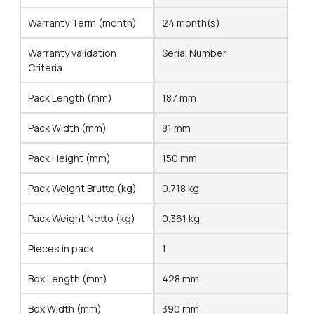
Warranty Term (month)
24 month(s)
Warranty validation
Serial Number
Criteria
Pack Length (mm)
187 mm
Pack Width (mm)
81 mm
Pack Height (mm)
150 mm
Pack Weight Brutto (kg)
0.718 kg
Pack Weight Netto (kg)
0.361 kg
Pieces in pack
1
Box Length (mm)
428 mm
Box Width (mm)
390 mm