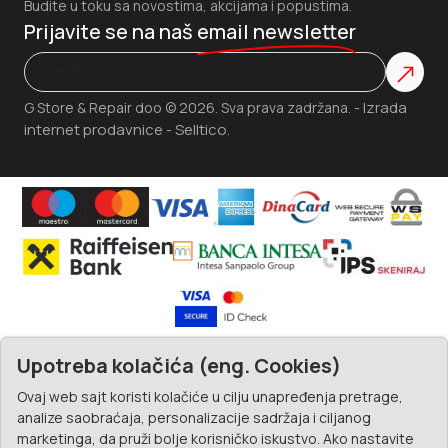
Budite u toku sa novostima, akcijama i popustima.
Prijavite se na naš
email newsletter
Izrada
G Store & Repair doo © 2026. Sva prava zadržana. -
internet prodavnice
Selltico.
-
Upotreba kolačića (eng. Cookies)
Ovaj web sajt koristi kolačiće u cilju unapređenja pretrage,
analize saobraćaja, personalizacije sadržaja i ciljanog
marketinga, da pruži bolje korisničko iskustvo. Ako nastavite