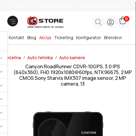
011 785 66 66
office@gstore.rs
Bul.Mihajla Pupina 10z/3
0
Kontakt
Blog
Akcija
Ticketing
Konfigurator
Brendovi
Početna
Auto tehnika
Auto kamere
Canyon RoadRunner CDVR-10GPS, 3.0 IPS
(640x360), FHD 1920x1080@60fps, NTK96675, 2 MP
CMOS Sony Starvis IMX307 image sensor, 2 MP
camera, 13