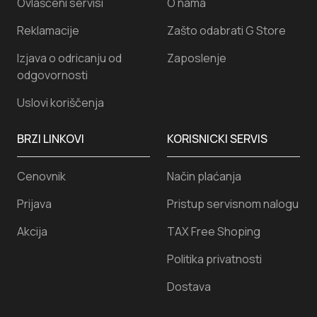
Ovlašćeni servisi
O nama
Reklamacije
Zašto odabrati G Store
Izjava o odricanju od
Zaposlenje
odgovornosti
Uslovi koriščenja
BRZI LINKOVI
KORISNICKI SERVIS
Cenovnik
Način plaćanja
Prijava
Pristup servisnom nalogu
Akcija
TAX Free Shoping
Politika privatnosti
Dostava