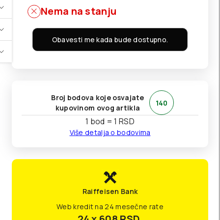
Nema na stanju
Obavesti me kada bude dostupno.
Broj bodova koje osvajate
140
kupovinom ovog artikla
1 bod = 1 RSD
Više detalja o bodovima
Raiffeisen Bank
Web kredit na 24 mesečne rate
24 x 608
RSD.