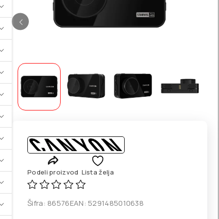
Podeli proizvod
Lista želja
Šifra:
86576
EAN:
5291485010638