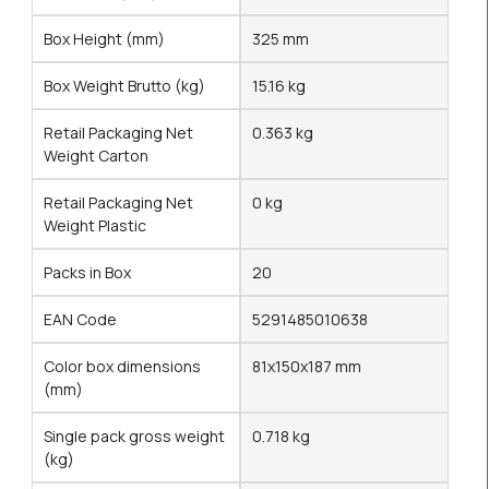
Box Height (mm)
325 mm
Box Weight Brutto (kg)
15.16 kg
Retail Packaging Net
0.363 kg
Weight Carton
Retail Packaging Net
0 kg
Weight Plastic
Packs in Box
20
EAN Code
5291485010638
Color box dimensions
81x150x187 mm
(mm)
Single pack gross weight
0.718 kg
(kg)