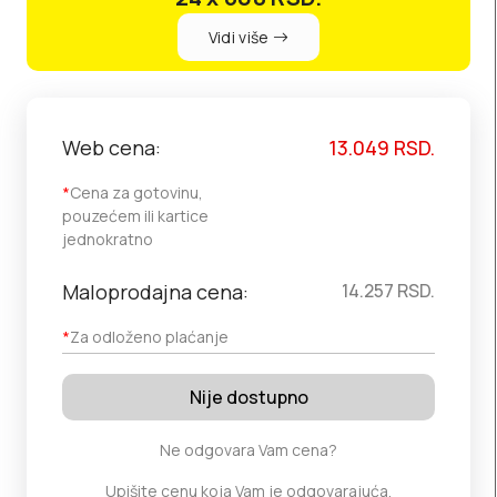
Vidi više
Web cena:
13.049
RSD.
*
Cena za gotovinu,
pouzećem ili kartice
jednokratno
Maloprodajna cena:
14.257
RSD.
*
Za odloženo plaćanje
Nije dostupno
Ne odgovara Vam cena?
Upišite cenu koja Vam je odgovarajuća.