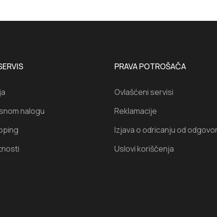
SERVIS
PRAVA POTROŠAČA
ja
Ovlašćeni servisi
isnom nalogu
Reklamacije
oping
Izjava o odricanju od odgovo
tnosti
Uslovi koriščenja