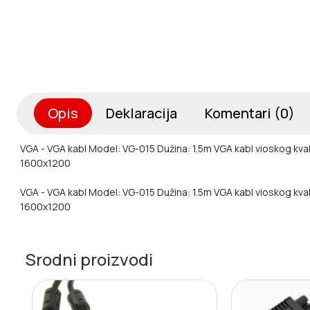
Opis
Deklaracija
Komentari (0)
VGA - VGA kabl
Model: VG-015
Dužina: 1.5m
VGA kabl vioskog kva
1600x1200
VGA - VGA kabl Model: VG-015 Dužina: 1.5m VGA kabl vioskog kvali
1600x1200
Srodni proizvodi