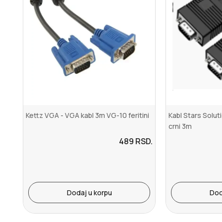
Kettz VGA - VGA kabl 3m VG-10 feritini
Kabl Stars Solu
crni 3m
489
RSD.
Dodaj u korpu
Dod