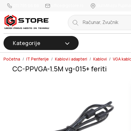
011 785 66 66
office@gstore.rs
Bul.Mihajla Pupina
Kategorije
Početna
IT Periferije
Kablovi i adapteri
Kablovi
VGA kablo
CC-PPVGA-1.5M vg-015+ feriti