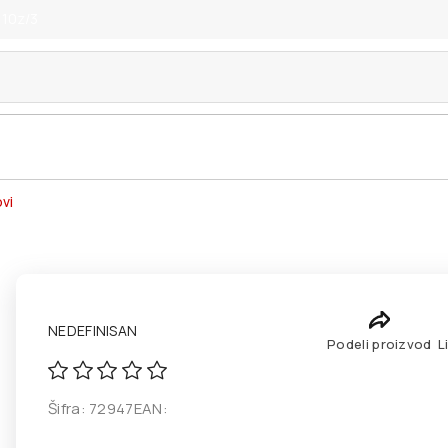
 10z/3
vi
NEDEFINISAN
Podeli proizvod
L
Šifra:
72947
EAN: