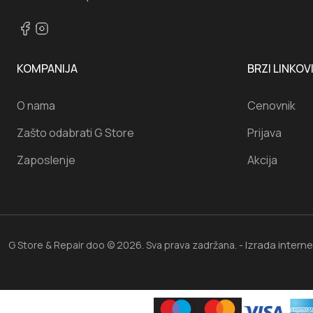
KOMPANIJA
BRZI LINKOV
O nama
Cenovnik
Zašto odabrati G Store
Prijava
Zaposlenje
Akcija
Izrada intern
G Store & Repair doo © 2026. Sva prava zadržana. -