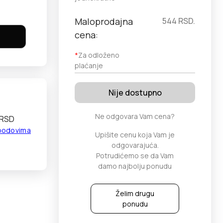
Maloprodajna
544
RSD.
cena:
*
Za odloženo
plaćanje
Nije dostupno
Ne odgovara Vam cena?
 RSD
 bodovima
Upišite cenu koja Vam je
odgovarajuća.
Potrudićemo se da Vam
damo najbolju ponudu
Želim drugu
ponudu