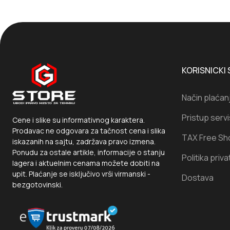
KORISNICKI 
Način plaćan
Pristup serv
Cene i slike su informativnog karaktera.
Prodavac ne odgovara za tačnost cena i slika
TAX Free Sh
iskazanih na sajtu, zadržava pravo izmena.
Ponudu za ostale artikle, informacije o stanju
Politika priva
lagera i aktuelnim cenama možete dobiti na
upit. Plaćanje se isključivo vrši virmanski -
Dostava
bezgotovinski.