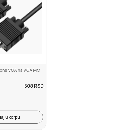
tions VGA na VGA MM
508
RSD.
aj u korpu