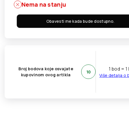
Nema na stanju
Obavesti me kada bude dostupno.
1 bod = 1
Broj bodova koje osvajate
10
kupovinom ovog artikla
Više detalja o