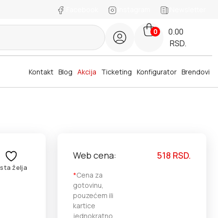
Facebook
Instagram
Newsletter
0.00
0
RSD.
Kontakt
Blog
Akcija
Ticketing
Konfigurator
Brendovi
Web cena:
518
RSD.
ista želja
*
Cena za
gotovinu,
pouzećem ili
kartice
jednokratno