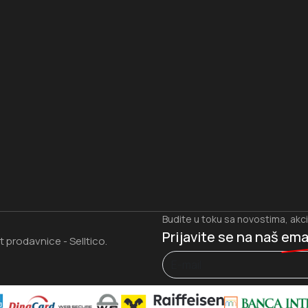
I
Budite u toku sa novostima, akc
Prijavite se na naš
ema
et prodavnice
Selltico.
-