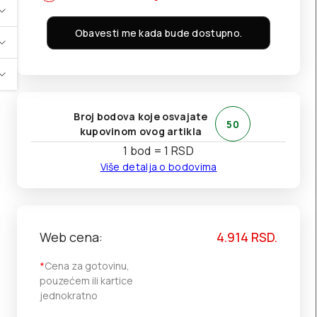
Obavesti me kada bude dostupno.
Broj bodova koje osvajate
50
kupovinom ovog artikla
1 bod = 1 RSD
Više detalja o bodovima
Web cena:
4.914
RSD.
*
Cena za gotovinu,
pouzećem ili kartice
jednokratno