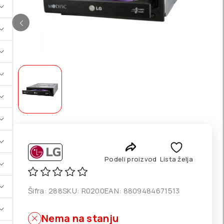
Podeli proizvod
Lista želja
Šifra:
288
SKU:
R0200
EAN:
8809484671513
Nema na stanju