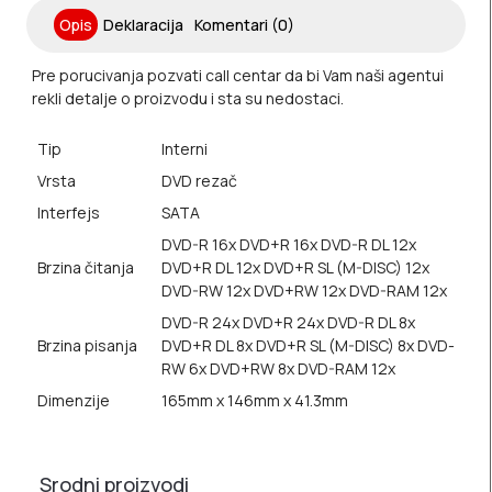
Opis
Deklaracija
Komentari (0)
Pre porucivanja pozvati call centar da bi Vam naši agentui
rekli detalje o proizvodu i sta su nedostaci.
Tip
Interni
Vrsta
DVD rezač
Interfejs
SATA
DVD-R 16x DVD+R 16x DVD-R DL 12x
Brzina čitanja
DVD+R DL 12x DVD+R SL (M-DISC) 12x
DVD-RW 12x DVD+RW 12x DVD-RAM 12x
DVD-R 24x DVD+R 24x DVD-R DL 8x
Brzina pisanja
DVD+R DL 8x DVD+R SL (M-DISC) 8x DVD-
RW 6x DVD+RW 8x DVD-RAM 12x
Dimenzije
165mm x 146mm x 41.3mm
Srodni proizvodi