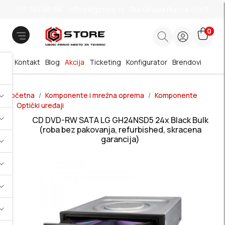
011 785 66 66
office@gstore.rs
Bul.Mihajla Pupina 10z/3
0
Kontakt
Blog
Akcija
Ticketing
Konfigurator
Brendovi
Početna
Komponente i mrežna oprema
Komponente
Optički uređaji
CD DVD-RW SATA LG GH24NSD5 24x Black Bulk
(roba bez pakovanja, refurbished, skracena
garancija)