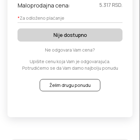
Maloprodajna cena:
5.317
RSD.
*
Za odloženo plaćanje
Nije dostupno
Ne odgovara Vam cena?
Upišite cenu koja Vam je odgovarajuća.
Potrudićemo se da Vam damo najbolju ponudu
Želim drugu ponudu