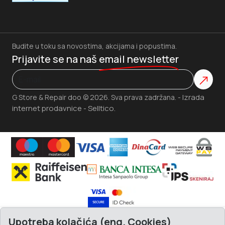
Budite u toku sa novostima, akcijama i popustima.
Prijavite se na naš
email newsletter
Izrada
G Store & Repair doo © 2026. Sva prava zadržana. -
internet prodavnice
Selltico.
-
Upotreba kolačića (eng. Cookies)