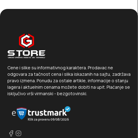
Cene i slike su informativnog karaktera. Prodavac ne
odgovara za tačnost cena i slika iskazanih na sajtu, zadržava
pravo izmena. Ponudu za ostale artikle, informacije o stanju
lagera i aktuelnim cenama možete dobiti na upit. Plaćanje se
isključivo vrši virmanski - bezgotovinski.