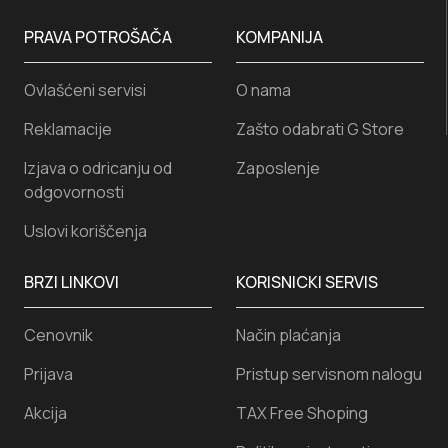
PRAVA POTROŠAČA
KOMPANIJA
Ovlašćeni servisi
O nama
Reklamacije
Zašto odabrati G Store
Izjava o odricanju od
Zaposlenje
odgovornosti
Uslovi koriščenja
BRZI LINKOVI
KORISNICKI SERVIS
Cenovnik
Način plaćanja
Prijava
Pristup servisnom nalogu
Akcija
TAX Free Shoping