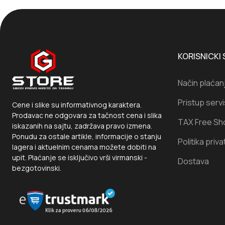
KORISNICKI 
Način plaćan
Pristup serv
Cene i slike su informativnog karaktera.
Prodavac ne odgovara za tačnost cena i slika
TAX Free Sh
iskazanih na sajtu, zadržava pravo izmena.
Ponudu za ostale artikle, informacije o stanju
Politika priva
lagera i aktuelnim cenama možete dobiti na
upit. Plaćanje se isključivo vrši virmanski -
Dostava
bezgotovinski.