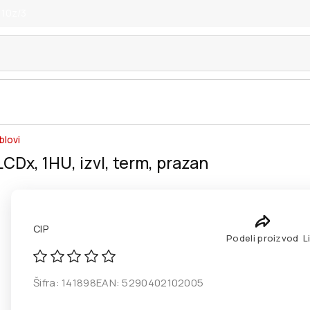
 10z/3
blovi
LCDx, 1HU, izvl, term, prazan
CIP
Podeli proizvod
L
Šifra:
141898
EAN:
5290402102005