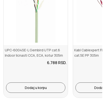
UPC-6004SE-L Gembird UTP cat.6
Kabl Cablexpert FPC
Indoor licnasti CCA, ECA, kotur 305m
cat.5E PP 305m
6.788
RSD.
Dodaj u korpu
Dodaj u 