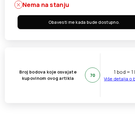
Nema na stanju
Obavesti me kada bude dostupno.
1 bod = 1
Broj bodova koje osvajate
70
kupovinom ovog artikla
Više detalja o