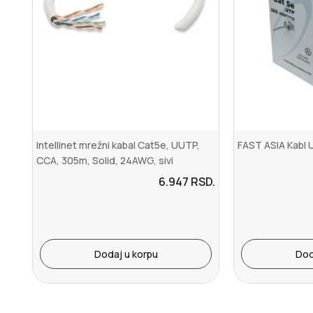
Intellinet mrežni kabal Cat5e, UUTP,
FAST ASIA Kabl 
CCA, 305m, Solid, 24AWG, sivi
6.947
RSD.
Dodaj u korpu
Dod