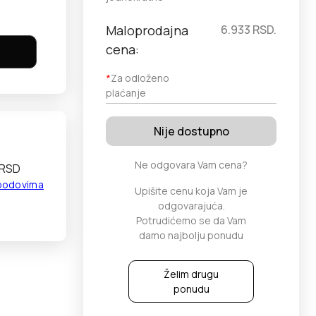
Maloprodajna
6.933
RSD.
cena:
*
Za odloženo
plaćanje
Nije dostupno
Ne odgovara Vam cena?
 RSD
 bodovima
Upišite cenu koja Vam je
odgovarajuća.
Potrudićemo se da Vam
damo najbolju ponudu
Želim drugu
ponudu