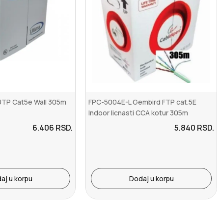
UTP Cat5e Wall 305m
FPC-5004E-L Gembird FTP cat.5E
Indoor licnasti CCA kotur 305m
6.406
RSD.
5.840
RSD.
aj u korpu
Dodaj u korpu