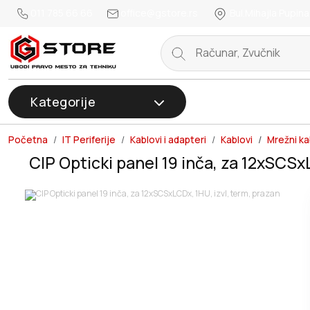
011 785 66 66
office@gstore.rs
Bul.Mihajla Pupina
Kategorije
Početna
IT Periferije
Kablovi i adapteri
Kablovi
Mrežni ka
CIP Opticki panel 19 inča, za 12xSCSx