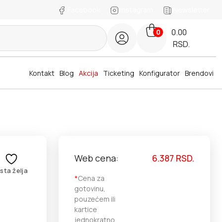
Facebook
Instagram
Newsletter
0.00
0
RSD.
Kontakt
Blog
Akcija
Ticketing
Konfigurator
Brendovi
Web cena:
6.387
RSD.
ista želja
*
Cena za
gotovinu,
pouzećem ili
kartice
jednokratno