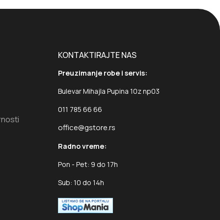
KONTAKTIRAJTE NAS
Preuzimanje robe i servis:
Bulevar Mihajla Pupina 10z np03
011 785 66 66
rnosti
office@gstore.rs
Radno vreme:
Pon - Pet: 9 do 17h
Sub: 10 do 14h