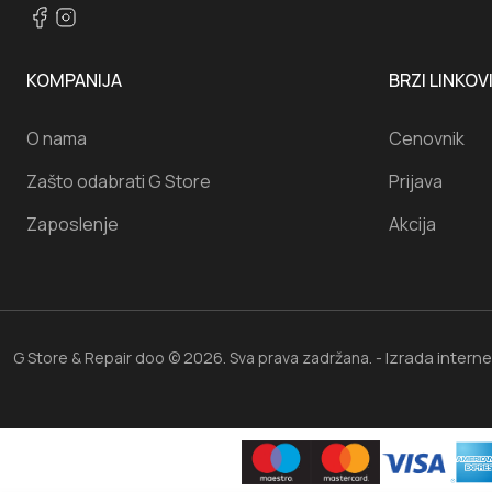
KOMPANIJA
BRZI LINKOV
O nama
Cenovnik
Zašto odabrati G Store
Prijava
Zaposlenje
Akcija
Izrada intern
G Store & Repair doo © 2026. Sva prava zadržana. -