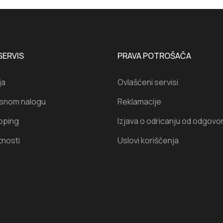
SERVIS
PRAVA POTROŠAČA
ja
Ovlašćeni servisi
isnom nalogu
Reklamacije
oping
Izjava o odricanju od odgovo
tnosti
Uslovi koriščenja