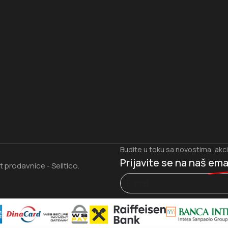
I
Budite u toku sa novostima, akc
Prijavite se na naš
ema
et prodavnice
Selltico.
-