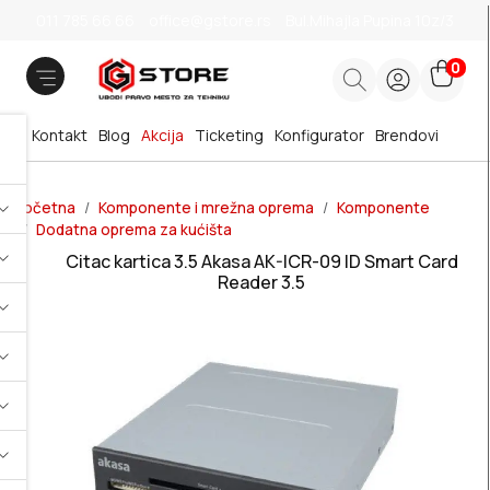
011 785 66 66
office@gstore.rs
Bul.Mihajla Pupina 10z/3
0
Kontakt
Blog
Akcija
Ticketing
Konfigurator
Brendovi
Početna
Komponente i mrežna oprema
Komponente
Dodatna oprema za kućišta
Citac kartica 3.5 Akasa AK-ICR-09 ID Smart Card
Reader 3.5