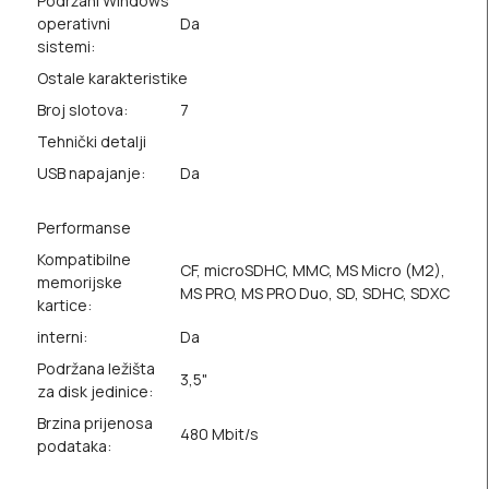
Podržani Windows
operativni
Da
sistemi:
Ostale karakteristike
Broj slotova:
7
Tehnički detalji
USB napajanje:
Da
Performanse
Kompatibilne
CF, microSDHC, MMC, MS Micro (M2),
memorijske
MS PRO, MS PRO Duo, SD, SDHC, SDXC
kartice:
interni:
Da
Podržana ležišta
3,5"
za disk jedinice:
Brzina prijenosa
480 Mbit/s
podataka: