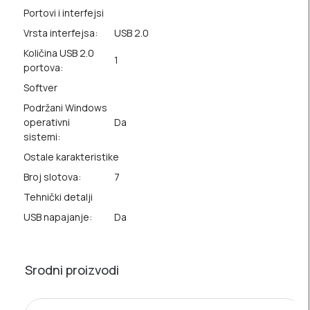
Portovi i interfejsi
Vrsta interfejsa:
USB 2.0
Količina USB 2.0
1
portova:
Softver
Podržani Windows
operativni
Da
sistemi:
Ostale karakteristike
Broj slotova:
7
Tehnički detalji
USB napajanje:
Da
Srodni proizvodi