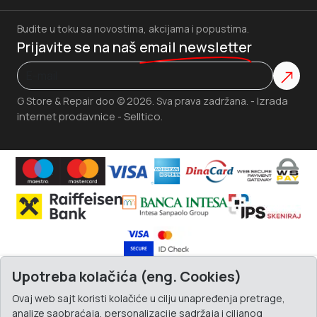
Budite u toku sa novostima, akcijama i popustima.
Prijavite se na naš
email newsletter
Izrada
G Store & Repair doo © 2026. Sva prava zadržana. -
internet prodavnice
Selltico.
-
Upotreba kolačića (eng. Cookies)
Ovaj web sajt koristi kolačiće u cilju unapređenja pretrage,
analize saobraćaja, personalizacije sadržaja i ciljanog