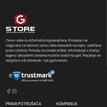
Cene i slike su informativnog karaktera. Prodavac ne
odgovara za tačnost cena i slika iskazanih na sajtu, zadržava
pravo izmena. Ponudu za ostale artikle, informacije o stanju
lagera i aktuelnim cenama možete dobiti na upit. Plaćanje se
isključivo vrši virmanski - bezgotovinski.
PRAVA POTROŠAČA
KOMPANIJA