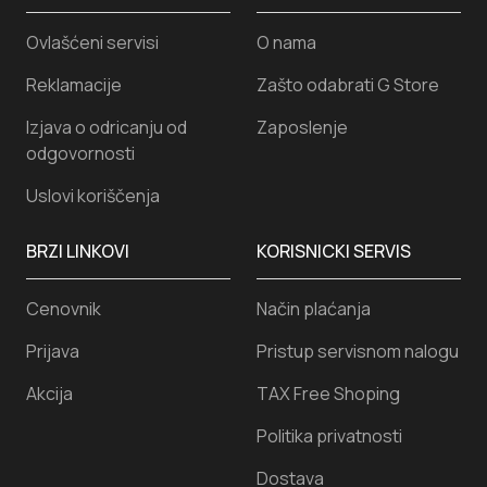
Ovlašćeni servisi
O nama
Reklamacije
Zašto odabrati G Store
Izjava o odricanju od
Zaposlenje
odgovornosti
Uslovi koriščenja
BRZI LINKOVI
KORISNICKI SERVIS
Cenovnik
Način plaćanja
Prijava
Pristup servisnom nalogu
Akcija
TAX Free Shoping
Politika privatnosti
Dostava