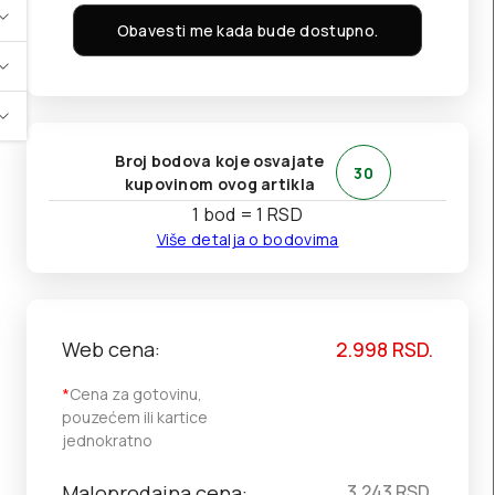
Obavesti me kada bude dostupno.
Broj bodova koje osvajate
30
kupovinom ovog artikla
1 bod = 1 RSD
Više detalja o bodovima
Web cena:
2.998
RSD.
*
Cena za gotovinu,
pouzećem ili kartice
jednokratno
Maloprodajna cena:
3.243
RSD.