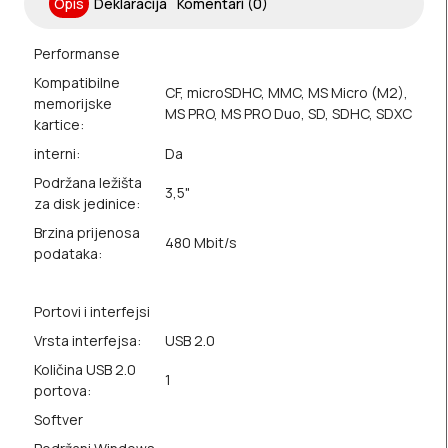
Opis
Deklaracija
Komentari (0)
Performanse
Kompatibilne
CF, microSDHC, MMC, MS Micro (M2),
memorijske
MS PRO, MS PRO Duo, SD, SDHC, SDXC
kartice:
interni:
Da
Podržana ležišta
3,5"
za disk jedinice:
Brzina prijenosa
480 Mbit/s
podataka:
Portovi i interfejsi
Vrsta interfejsa:
USB 2.0
Količina USB 2.0
1
portova:
Softver