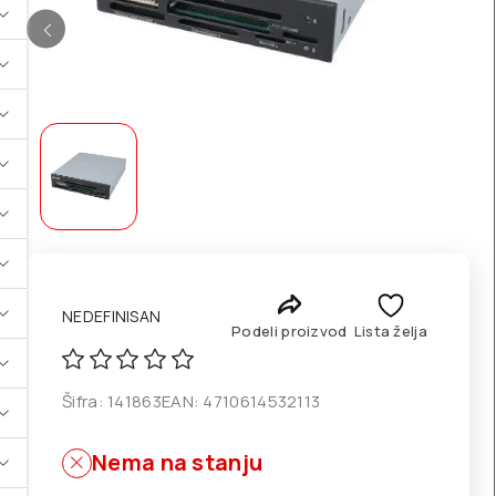
NEDEFINISAN
Podeli proizvod
Lista želja
Šifra:
141863
EAN:
4710614532113
Nema na stanju