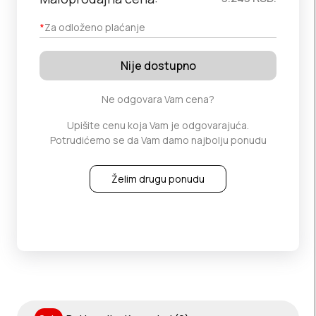
*
Za odloženo plaćanje
Nije dostupno
Ne odgovara Vam cena?
Upišite cenu koja Vam je odgovarajuća.
Potrudićemo se da Vam damo najbolju ponudu
Želim drugu ponudu