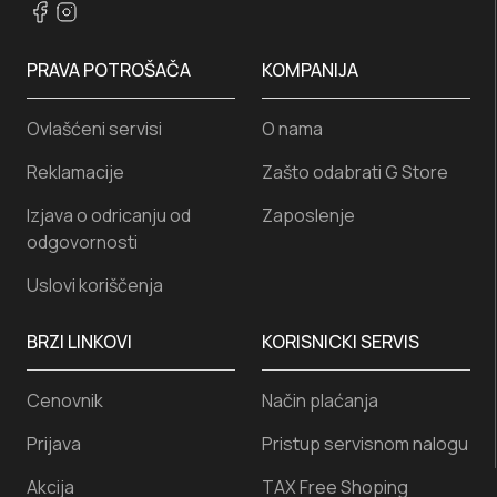
PRAVA POTROŠAČA
KOMPANIJA
Ovlašćeni servisi
O nama
Reklamacije
Zašto odabrati G Store
Izjava o odricanju od
Zaposlenje
odgovornosti
Uslovi koriščenja
BRZI LINKOVI
KORISNICKI SERVIS
Cenovnik
Način plaćanja
Prijava
Pristup servisnom nalogu
Akcija
TAX Free Shoping