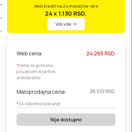
Web kredit na 24 mesečne rate
24 x 1.130
RSD.
Vidi više
Web cena:
24.265
RSD.
*
Cena za gotovinu,
pouzećem ili kartice
jednokratno
Maloprodajna cena:
26.532
RSD.
*
Za odloženo plaćanje
Nije dostupno