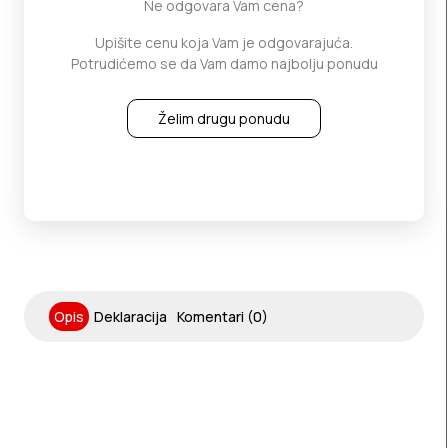
Ne odgovara Vam cena?
Upišite cenu koja Vam je odgovarajuća.
Potrudićemo se da Vam damo najbolju ponudu
Želim drugu ponudu
Opis
Deklaracija
Komentari (0)