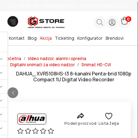
011 785 66 66
office@gstore.rs
Bul.Mihajla Pupina 10z/3
0
Kontakt
Blog
Akcija
Ticketing
Konfigurator
Brendovi
Početna
Video nadzor, alarmi i oprema
Digitalni snimači za video nadzor
Snimač HD-CVI
DAHUA_ XVR5108HS-I3 8-kanalni Penta-brid 1080p
Compact 1U Digital Video Recorder
Podeli proizvod
Lista želja