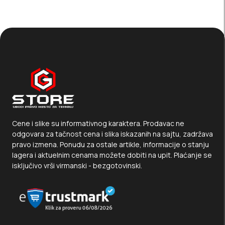
Cene i slike su informativnog karaktera. Prodavac ne
odgovara za tačnost cena i slika iskazanih na sajtu, zadržava
pravo izmena. Ponudu za ostale artikle, informacije o stanju
lagera i aktuelnim cenama možete dobiti na upit. Plaćanje se
isključivo vrši virmanski - bezgotovinski.