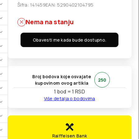
Šifra:
141459
EAN:
5290402104795
Nema na stanju
Obavesti me kada bude dostupno.
Broj bodova koje osvajate
250
kupovinom ovog artikla
1 bod = 1 RSD
Više detalja o bodovima
Raiffeisen Bank