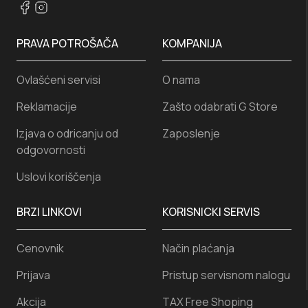
PRAVA POTROŠAČA
KOMPANIJA
Ovlašćeni servisi
O nama
Reklamacije
Zašto odabrati G Store
Izjava o odricanju od
Zaposlenje
odgovornosti
Uslovi koriščenja
BRZI LINKOVI
KORISNICKI SERVIS
Cenovnik
Način plaćanja
Prijava
Pristup servisnom nalogu
Akcija
TAX Free Shoping