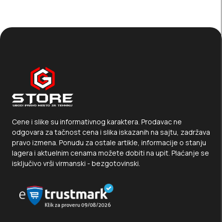
Cene i slike su informativnog karaktera. Prodavac ne
odgovara za tačnost cena i slika iskazanih na sajtu, zadržava
pravo izmena. Ponudu za ostale artikle, informacije o stanju
lagera i aktuelnim cenama možete dobiti na upit. Plaćanje se
isključivo vrši virmanski - bezgotovinski.