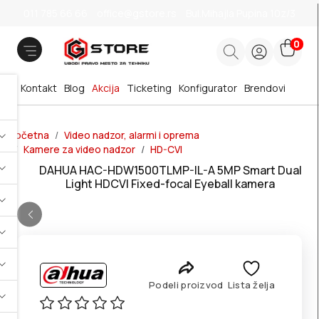
011 785 66 66
office@gstore.rs
Bul.Mihajla Pupina 10z/3
0
Kontakt
Blog
Akcija
Ticketing
Konfigurator
Brendovi
Početna
Video nadzor, alarmi i oprema
Kamere za video nadzor
HD-CVI
DAHUA HAC-HDW1500TLMP-IL-A 5MP Smart Dual
Light HDCVI Fixed-focal Eyeball kamera
Podeli proizvod
Lista želja