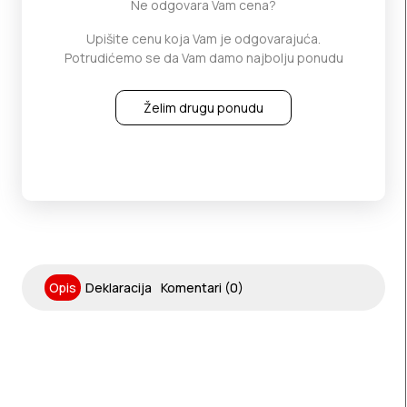
Ne odgovara Vam cena?
Upišite cenu koja Vam je odgovarajuća.
Potrudićemo se da Vam damo najbolju ponudu
Želim drugu ponudu
Opis
Deklaracija
Komentari (0)