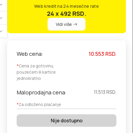
Web kredit na 24 mesečne rate
24 x 492
RSD.
Vidi više
Web cena:
10.553
RSD.
*
Cena za gotovinu,
pouzećem ili kartice
jednokratno
Maloprodajna cena:
11.513
RSD.
*
Za odloženo plaćanje
Nije dostupno