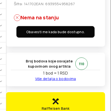
Šifra:
141702
EAN:
6939554958267
Nema na stanju
Obavesti me kada bude dostupno.
Broj bodova koje osvajate
110
kupovinom ovog artikla
1 bod = 1 RSD
Više detalja o bodovima
Raiffeisen Bank