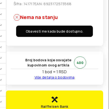
Šifra:
141717
EAN:
6923172573568
Nema na stanju
Obavesti me kada bude dostupno.
Broj bodova koje osvajate
400
kupovinom ovog artikla
1 bod = 1 RSD
Više detalja o bodovima
Raiffeisen Bank