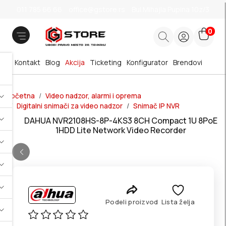
011 785 66 66
office@gstore.rs
Bul.Mihajla Pupina 10z/3
0
Kontakt
Blog
Akcija
Ticketing
Konfigurator
Brendovi
Početna
Video nadzor, alarmi i oprema
Digitalni snimači za video nadzor
Snimač IP NVR
DAHUA NVR2108HS-8P-4KS3 8CH Compact 1U 8PoE
1HDD Lite Network Video Recorder
Podeli proizvod
Lista želja