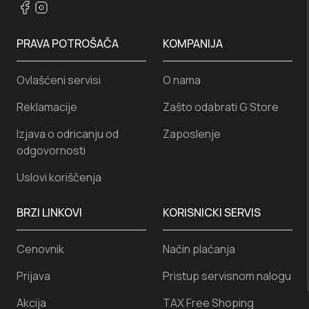
PRAVA POTROŠAČA
KOMPANIJA
Ovlašćeni servisi
O nama
Reklamacije
Zašto odabrati G Store
Izjava o odricanju od
Zaposlenje
odgovornosti
Uslovi koriščenja
BRZI LINKOVI
KORISNICKI SERVIS
Cenovnik
Način plaćanja
Prijava
Pristup servisnom nalogu
Akcija
TAX Free Shoping