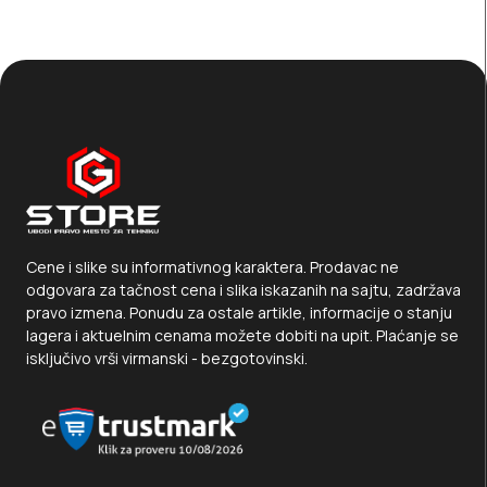
Cene i slike su informativnog karaktera. Prodavac ne
odgovara za tačnost cena i slika iskazanih na sajtu, zadržava
pravo izmena. Ponudu za ostale artikle, informacije o stanju
lagera i aktuelnim cenama možete dobiti na upit. Plaćanje se
isključivo vrši virmanski - bezgotovinski.