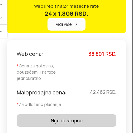
Web kredit na 24 mesečne rate
24 x 1.808
RSD.
Vidi više
Web cena:
38.801
RSD.
*
Cena za gotovinu,
pouzećem ili kartice
jednokratno
Maloprodajna cena:
42.462
RSD.
*
Za odloženo plaćanje
Nije dostupno