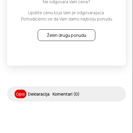
Ne odgovara Vam cena?
Upišite cenu koja Vam je odgovarajuća.
Potrudićemo se da Vam damo najbolju ponudu
Želim drugu ponudu
Opis
Deklaracija
Komentari (0)