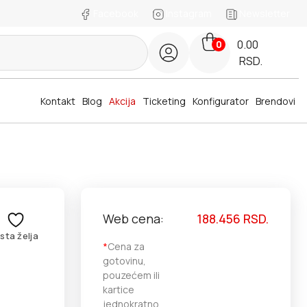
Facebook
Instagram
Newsletter
0.00
0
RSD.
Kontakt
Blog
Akcija
Ticketing
Konfigurator
Brendovi
Web cena:
188.456
RSD.
ista želja
*
Cena za
gotovinu,
pouzećem ili
kartice
jednokratno