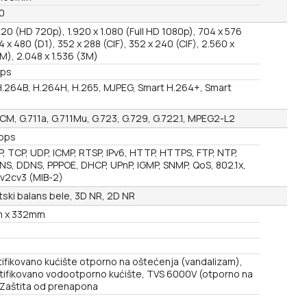
0
720 (HD 720p), 1.920 x 1.080 (Full HD 1080p), 704 x 576
4 x 480 (D1), 352 x 288 (CIF), 352 x 240 (CIF), 2.560 x
M), 2.048 x 1.536 (3M)
fps
H.264B, H.264H, H.265, MJPEG, Smart H.264+, Smart
CM, G.711a, G.711Mu, G.723, G.729, G.722.1, MPEG2-L2
bps
P, TCP, UDP, ICMP, RTSP, IPv6, HTTP, HTTPS, FTP, NTP,
NS, DDNS, PPPOE, DHCP, UPnP, IGMP, SNMP, QoS, 802.1x,
v2cv3 (MIB-2)
ski balans bele, 3D NR, 2D NR
 x 332mm
tifikovano kućište otporno na oštećenja (vandalizam),
rtifikovano vodootporno kućište, TVS 6000V (otporno na
 Zaštita od prenapona