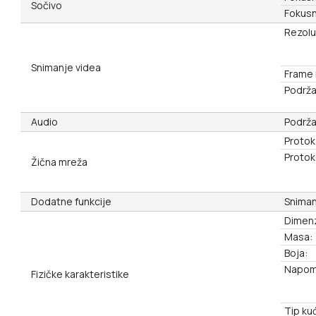
Sočivo
Fokusn
Rezolu
Snimanje videa
Frame 
Podrža
Audio
Podrža
Protok
Protoko
Žična mreža
Dodatne funkcije
Sniman
Dimenz
Masa:
Boja:
Napom
Fizičke karakteristike
Tip kuć