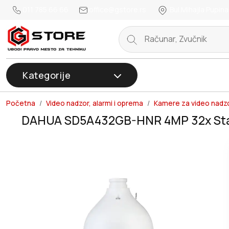
011 785 66 66
office@gstore.rs
Bul.Mihajla Pupina
Kategorije
Početna
Video nadzor, alarmi i oprema
Kamere za video nadz
DAHUA SD5A432GB-HNR 4MP 32x Star