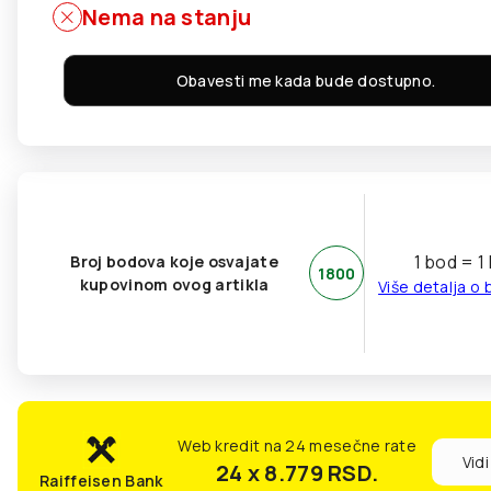
Nema na stanju
Obavesti me kada bude dostupno.
1 bod = 1
Broj bodova koje osvajate
1800
kupovinom ovog artikla
Više detalja o
Web kredit na 24 mesečne rate
Vidi
24 x 8.779
RSD.
Raiffeisen Bank