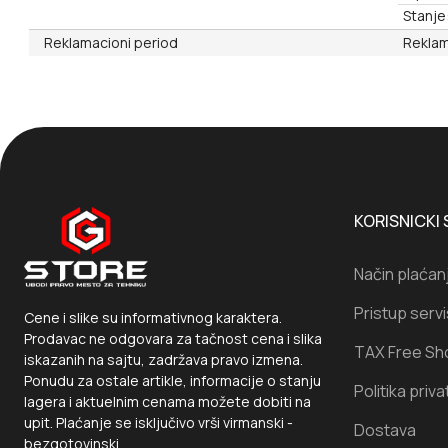
Stanje
Reklamacioni period
Reklam
KORISNICKI 
Način plaćan
Pristup serv
Cene i slike su informativnog karaktera.
Prodavac ne odgovara za tačnost cena i slika
TAX Free Sh
iskazanih na sajtu, zadržava pravo izmena.
Ponudu za ostale artikle, informacije o stanju
Politika priva
lagera i aktuelnim cenama možete dobiti na
upit. Plaćanje se isključivo vrši virmanski -
Dostava
bezgotovinski.