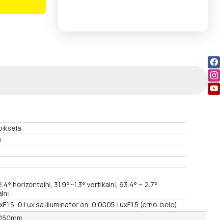
iksela
a
.4° horizontalni, 31.9°~1.3° vertikalni, 63.4° ~ 2.7°
lni
F1.5, 0 Lux sa Illuminator on, 0.0005 LuxF1.5 (crno-belo)
~150mm