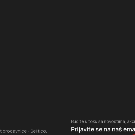
I
Budite u toku sa novostima, akc
Prijavite se na naš
ema
et prodavnice
Selltico.
-