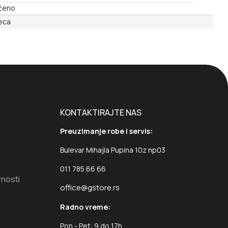
ćeno
eca
KONTAKTIRAJTE NAS
Preuzimanje robe i servis:
Bulevar Mihajla Pupina 10z np03
011 785 66 66
rnosti
office@gstore.rs
Radno vreme:
Pon - Pet: 9 do 17h