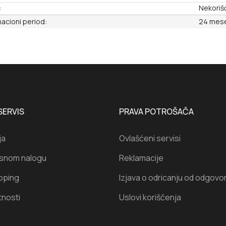
:
Nekoriš
acioni period:
24 mes
SERVIS
PRAVA POTROŠAČA
ja
Ovlašćeni servisi
isnom nalogu
Reklamacije
oping
Izjava o odricanju od odgovo
tnosti
Uslovi koriščenja