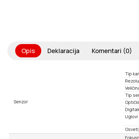
Opis
Deklaracija
Komentari (0)
Tip ka
Rezolu
Veličin
Tip se
Senzor
Optičk
Digital
Uglovi
Osvetl
Fokusn