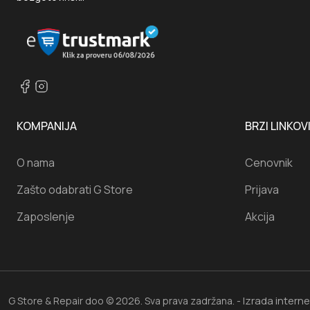
KOMPANIJA
BRZI LINKOV
O nama
Cenovnik
Zašto odabrati G Store
Prijava
Zaposlenje
Akcija
Izrada intern
G Store & Repair doo © 2026. Sva prava zadržana. -