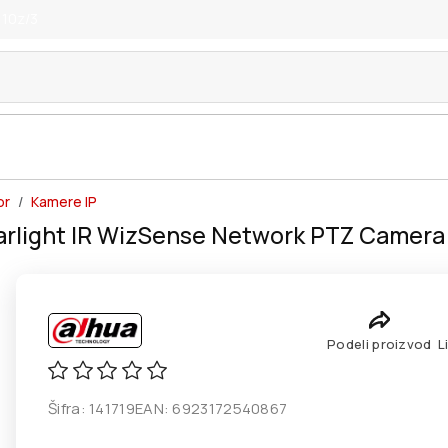
 10z/3
or
Kamere IP
light IR WizSense Network PTZ Camera
Podeli proizvod
L
Šifra:
141719
EAN:
6923172540867