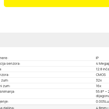
mere:
IP
cija senzora:
4 Megap
a:
12.8 inč
nzora:
CMOS
i zum:
32x
ni zum:
16x
 snimanja:
55.8° ~ 2
dijagona
jenje:
0.005Lux
a daljina:
4.8mm