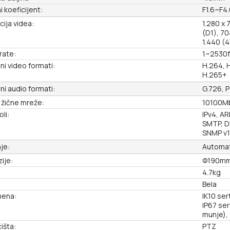
i koeficijent:
F1.6~F4.
cija videa:
1.280 x 
(D1), 70
1.440 (4
rate:
1~2530
ni video formati:
H.264, 
H.265+
ni audio formati:
G.726, P
 žične mreže:
10100M
li:
IPv4, AR
SMTP, D
SNMP v1
je:
Automat
ije:
Φ190mm
4.7kg
Bela
ena:
IK10 ser
IP67 se
munje),
išta:
PTZ