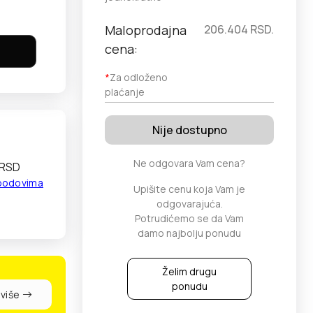
Maloprodajna
206.404
RSD.
cena:
*
Za odloženo
plaćanje
Nije dostupno
Ne odgovara Vam cena?
 RSD
 bodovima
Upišite cenu koja Vam je
odgovarajuća.
Potrudićemo se da Vam
damo najbolju ponudu
Želim drugu
ponudu
 više