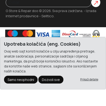
Izrada
G Store & Repair doo © 2026. Sva prava zadržana. -
internet prodavnice
Selltico.
-
Upotreba kolačića (eng. Cookies)
Ovaj web sajt koristi kolačiće u cilju unapređenja pretrage,
analize saobraćaja, personalizacije sadržaja i ciljanog
marketinga, da pruži bolje korisničko iskustvo. Ako nastavite
da koristite naše web stranice, saglasni ste sa korišćenjem
naših kolačića.
Samo neophodni
Dozvoli sve
Prikaži detalje