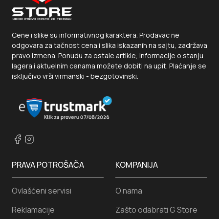
Cene i slike su informativnog karaktera. Prodavac ne
odgovara za tačnost cena i slika iskazanih na sajtu, zadržava
pravo izmena. Ponudu za ostale artikle, informacije o stanju
lagera i aktuelnim cenama možete dobiti na upit. Plaćanje se
isključivo vrši virmanski - bezgotovinski.
PRAVA POTROŠAČA
KOMPANIJA
Ovlašćeni servisi
O nama
Reklamacije
Zašto odabrati G Store