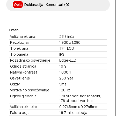
Opis
Deklaracija
Komentari (0)
Ekran
Veličina ekrana:
23.8 inča
Rezolucija:
1.920 x 1.080
Tip ekrana:
TFT LCD
Tip panela:
IPS
Pozadinsko osvetljenje:
Edge-LED
Odnos stranica:
16:9
Nativni kontrast:
1.000:1
Osvetljenje:
250 nita
Odziv:
5ms
Vertikalno osvežavanje:
120Hz
Uglovi gledanja:
178 stepeni horizontalni,
178 stepeni vertikalni
Veličina piksela:
0.2745mm x 0.2745mm
Paleta boja:
16.7 miliona boja