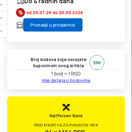
Do 4 radnih dana
od 29.07.26
do 20.08.2026
Pronadji u prodavnici
Broj bodova koje osvajate
250
kupovinom ovog artikla
1 bod = 1 RSD
Više detalja o bodovima
Raiffeisen Bank
Web kredit na 24 mesečne rate