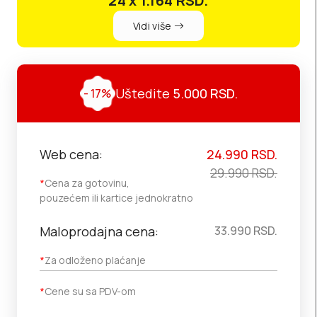
24 x 1.164
RSD.
Vidi više
Uštedite
5.000
RSD.
- 17%
Web cena:
24.990
RSD.
29.990
RSD.
*
Cena za gotovinu,
pouzećem ili kartice jednokratno
Maloprodajna cena:
33.990
RSD.
*
Za odloženo plaćanje
*
Cene su sa PDV-om