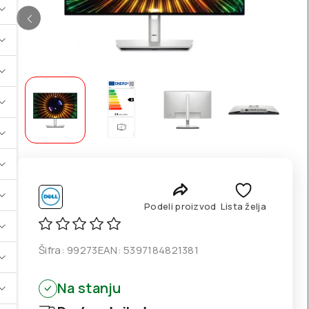
Podeli proizvod
Lista želja
Šifra:
99273
EAN:
5397184821381
Na stanju