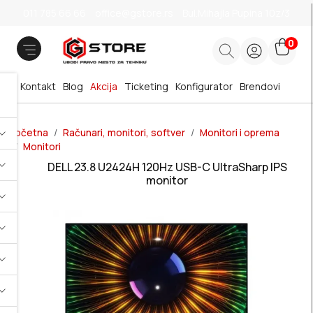
011 785 66 66
office@gstore.rs
Bul.Mihajla Pupina 10z/3
0
Kontakt
Blog
Akcija
Ticketing
Konfigurator
Brendovi
Početna
Računari, monitori, softver
Monitori i oprema
Monitori
DELL 23.8 U2424H 120Hz USB-C UltraSharp IPS
monitor