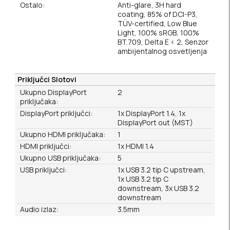
Ostalo:
Anti-glare, 3H hard
coating, 85% of DCI-P3,
TÜV-certified, Low Blue
Light, 100% sRGB, 100%
BT.709, Delta E < 2, Senzor
ambijentalnog osvetljenja
Priključci Slotovi
Ukupno DisplayPort
2
priključaka:
DisplayPort priključci:
1x DisplayPort 1.4, 1x
DisplayPort out (MST)
Ukupno HDMI priključaka:
1
HDMI priključci:
1x HDMI 1.4
Ukupno USB priključaka:
5
USB priključci:
1x USB 3.2 tip C upstream,
1x USB 3.2 tip C
downstream, 3x USB 3.2
downstream
Audio izlaz:
3.5mm