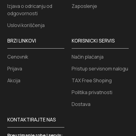
Izjava o odricanju od
Zaposlenje
odgovornosti
Uslovi koriščenja
BRZI LINKOVI
KORISNICKI SERVIS
Cenovnik
Način plaćanja
Prijava
Pristup servisnom nalogu
Akcija
TAX Free Shoping
Politika privatnosti
Dostava
KONTAKTIRAJTE NAS
Preuzimanje robe i servis: