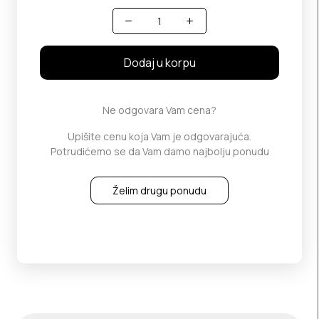
Količina
Dodaj u korpu
Ne odgovara Vam cena?
Upišite cenu koja Vam je odgovarajuća.
Potrudićemo se da Vam damo najbolju ponudu
Želim drugu ponudu