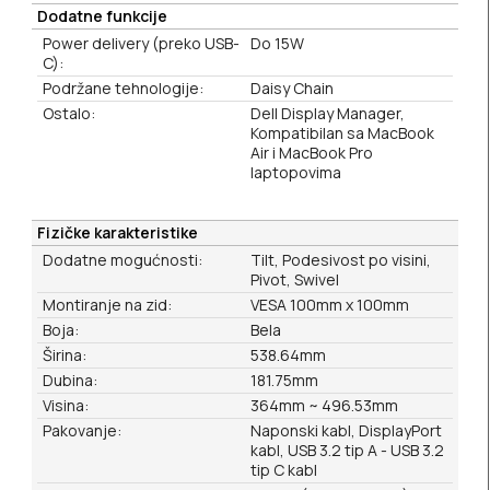
Dodatne funkcije
Power delivery (preko USB-
Do 15W
C):
Podržane tehnologije:
Daisy Chain
Ostalo:
Dell Display Manager,
Kompatibilan sa MacBook
Air i MacBook Pro
laptopovima
Fizičke karakteristike
Dodatne mogućnosti:
Tilt, Podesivost po visini,
Pivot, Swivel
Montiranje na zid:
VESA 100mm x 100mm
Boja:
Bela
Širina:
538.64mm
Dubina:
181.75mm
Visina:
364mm ~ 496.53mm
Pakovanje:
Naponski kabl, DisplayPort
kabl, USB 3.2 tip A - USB 3.2
tip C kabl