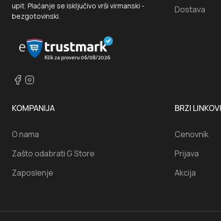
upit. Plaćanje se isključivo vrši virmanski -
Dostava
bezgotovinski.
KOMPANIJA
BRZI LINKOV
O nama
Cenovnik
Zašto odabrati G Store
Prijava
Zaposlenje
Akcija