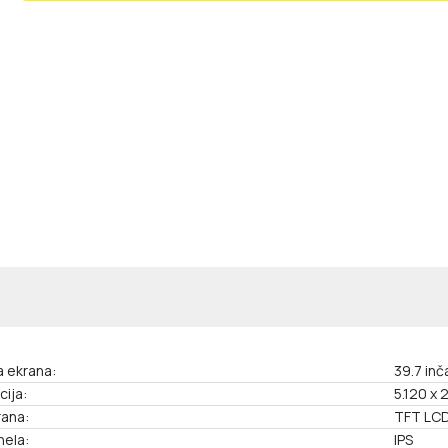
a ekrana:
39.7 inč
cija:
5.120 x 
rana:
TFT LCD,
nela:
IPS