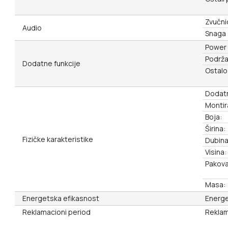
Zvučnic
Audio
Snaga 
Power 
Podrža
Dodatne funkcije
Ostalo
Dodat
Montir
Boja:
Širina:
Fizičke karakteristike
Dubina
Visina:
Pakova
Masa:
Energetska efikasnost
Energe
Reklamacioni period
Reklam