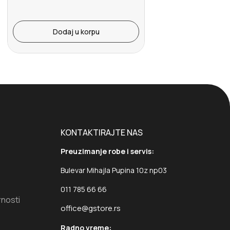
Dodaj u korpu
KONTAKTIRAJTE NAS
Preuzimanje robe i servis:
Bulevar Mihajla Pupina 10z np03
011 785 66 66
rnosti
office@gstore.rs
Radno vreme: