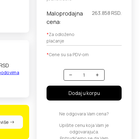
Maloprodajna
263.858
RSD.
cena:
*
Za odloženo
plaćanje
*
Cene su sa PDV-om
 RSD
 bodovima
Količina
Dodaj u korpu
Ne odgovara Vam cena?
 više
Upišite cenu koja Vam je
odgovarajuća.
Potrudićemo se da Vam