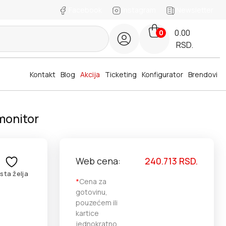
Facebook
Instagram
Newsletter
0.00
0
RSD.
Kontakt
Blog
Akcija
Ticketing
Konfigurator
Brendovi
monitor
Web cena:
240.713
RSD.
ista želja
*
Cena za
gotovinu,
pouzećem ili
kartice
jednokratno