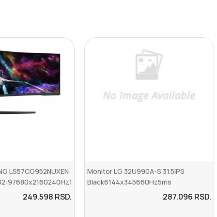
UNG LS57CG952NUXEN
Monitor LG 32U990A-S 31.5IPS
,32:97680x2160240Hz1m...
Black6144x345660Hz5ms
GtGHDMI,DP,Thund...
249.598
RSD.
287.096
RSD.