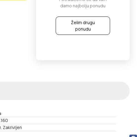
damo najbolju ponudu
Želim drugu
ponudu
a
2.160
 Zakrivljen