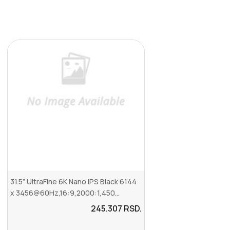
31.5” UltraFine 6K Nano IPS Black 6144
x 3456@60Hz,16:9,2000:1,450...
245.307
RSD.