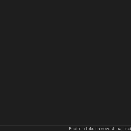
I
Budite u toku sa novostima, akc