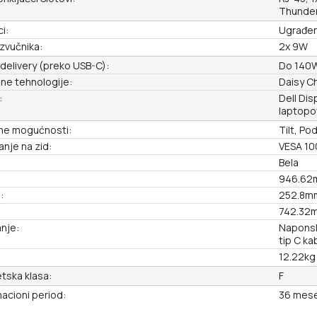
Thunder
i:
Ugrađen
zvučnika:
2x 9W
delivery (preko USB-C):
Do 140
ne tehnologije:
Daisy Ch
:
Dell Dis
laptopo
ne mogućnosti:
Tilt, Po
anje na zid:
VESA 1
Bela
946.62
:
252.8m
742.32
nje:
Naponski
tip C ka
12.22kg
tska klasa:
F
acioni period:
36 mese