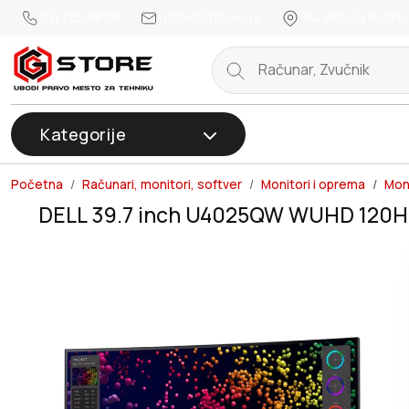
011 785 66 66
office@gstore.rs
Bul.Mihajla Pupina
Kategorije
Početna
Računari, monitori, softver
Monitori i oprema
Moni
DELL 39.7 inch U4025QW WUHD 120Hz 