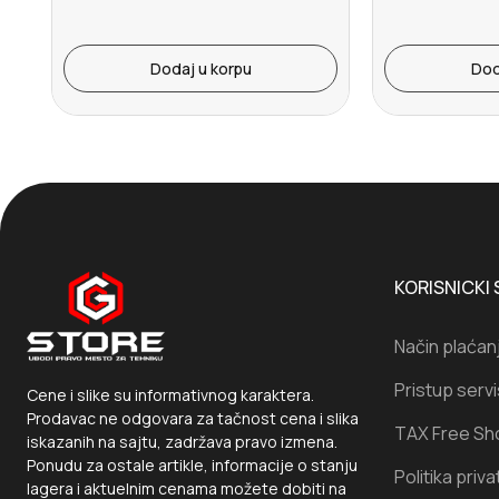
Dodaj u korpu
Dod
KORISNICKI 
Način plaćan
Pristup serv
Cene i slike su informativnog karaktera.
Prodavac ne odgovara za tačnost cena i slika
TAX Free Sh
iskazanih na sajtu, zadržava pravo izmena.
Ponudu za ostale artikle, informacije o stanju
Politika priva
lagera i aktuelnim cenama možete dobiti na