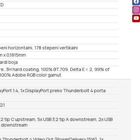
ED
a
eni horizontalni, 178 stepeni vertikalni
m x 0.1815mm
jardi boja
re, 3H hard coating, 100% BT.709, Delta E < 2, 99% of
 100% Adobe RGB color gamut
ayPort 1.4, 1x DisplayPort preko Thunderbolt 4 porta
2.1
.2 tip C upstream, 5x USB 3.2 tip A downstream, 2x USB
 C downstream
x Thunderbolt 4 Video Out (PowerDelivery 15W), 1x