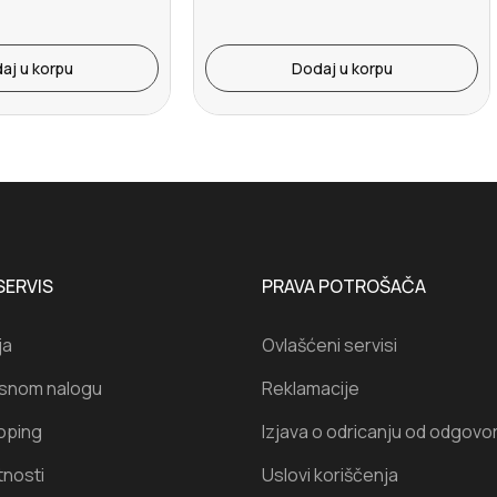
aj u korpu
Dodaj u korpu
SERVIS
PRAVA POTROŠAČA
ja
Ovlašćeni servisi
isnom nalogu
Reklamacije
oping
Izjava o odricanju od odgovo
tnosti
Uslovi koriščenja