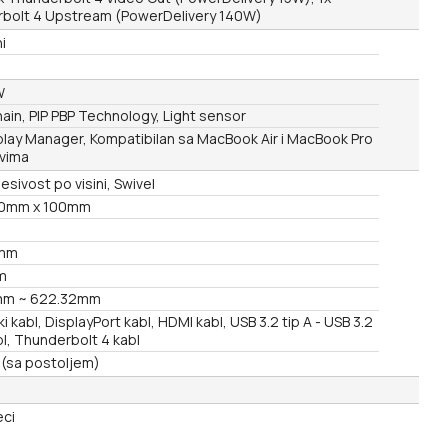
bolt 4 Upstream (PowerDelivery 140W)
i
W
ain, PIP PBP Technology, Light sensor
play Manager, Kompatibilan sa MacBook Air i MacBook Pro
vima
desivost po visini, Swivel
00mm x 100mm
mm
m
mm ~ 622.32mm
 kabl, DisplayPort kabl, HDMI kabl, USB 3.2 tip A - USB 3.2
bl, Thunderbolt 4 kabl
 (sa postoljem)
ci