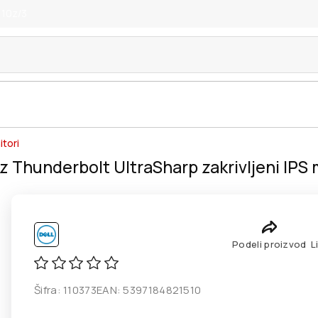
 10z/3
tori
Thunderbolt UltraSharp zakrivljeni IPS 
Podeli proizvod
L
Šifra:
110373
EAN:
5397184821510