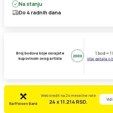
Na stanju
Do 4 radnih dana
1 bod = 1
Broj bodova koje osvajate
2000
kupovinom ovog artikla
Više detalja o
Web kredit na 24 mesečne rate
Vidi
24 x 11.214
RSD.
Raiffeisen Bank