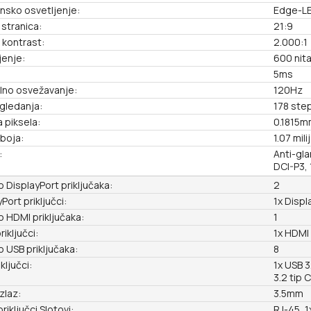
nsko osvetljenje:
Edge-L
stranica:
21:9
i kontrast:
2.000:1
jenje:
600 nit
5ms
alno osvežavanje:
120Hz
 gledanja:
178 step
a piksela:
0.1815m
 boja:
1.07 mili
:
Anti-gla
DCI-P3,
 DisplayPort priključaka:
2
Port priključci:
1x Displ
 HDMI priključaka:
1
iključci:
1x HDMI 
 USB priključaka:
8
ključci:
1x USB 3
3.2 tip
zlaz:
3.5mm
priključci Slotovi:
RJ-45, 1