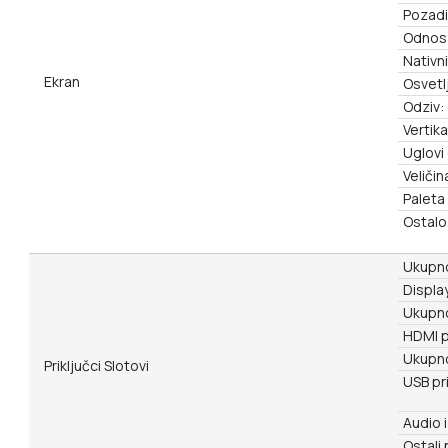
Pozadi
Odnos 
Nativn
Ekran
Osvetl
Odziv:
Vertik
Uglovi
Veličin
Paleta
Ostalo
Ukupno
Display
Ukupno
HDMI pr
Ukupno
Priključci Slotovi
USB pri
Audio i
Ostali 