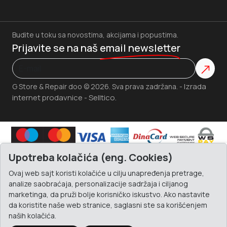
Budite u toku sa novostima, akcijama i popustima.
Prijavite se na naš
email newsletter
Izrada
G Store & Repair doo © 2026. Sva prava zadržana. -
internet prodavnice
Selltico.
-
Upotreba kolačića (eng. Cookies)
Ovaj web sajt koristi kolačiće u cilju unapređenja pretrage,
analize saobraćaja, personalizacije sadržaja i ciljanog
marketinga, da pruži bolje korisničko iskustvo. Ako nastavite
da koristite naše web stranice, saglasni ste sa korišćenjem
naših kolačića.