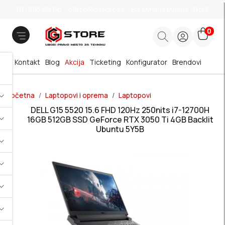
011 785 66 66
office@gstore.rs
Bul.Mihajla Pupina 10z/3
0
Kontakt
Blog
Akcija
Ticketing
Konfigurator
Brendovi
Početna
Laptopovi i oprema
Laptopovi
DELL G15 5520 15.6 FHD 120Hz 250nits i7-12700H
16GB 512GB SSD GeForce RTX 3050 Ti 4GB Backlit
Ubuntu 5Y5B