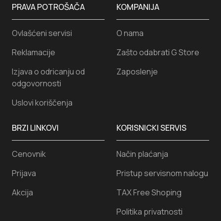
PRAVA POTROŠAČA
KOMPANIJA
Ovlašćeni servisi
O nama
Reklamacije
Zašto odabrati G Store
Izjava o odricanju od
Zaposlenje
odgovornosti
Uslovi koriščenja
BRZI LINKOVI
KORISNICKI SERVIS
Cenovnik
Način plaćanja
Prijava
Pristup servisnom nalogu
Akcija
TAX Free Shoping
Politika privatnosti