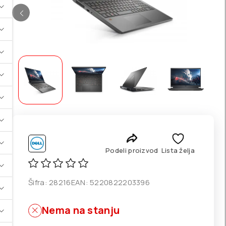
Podeli proizvod
Lista želja
Šifra:
28216
EAN:
5220822203396
Nema na stanju