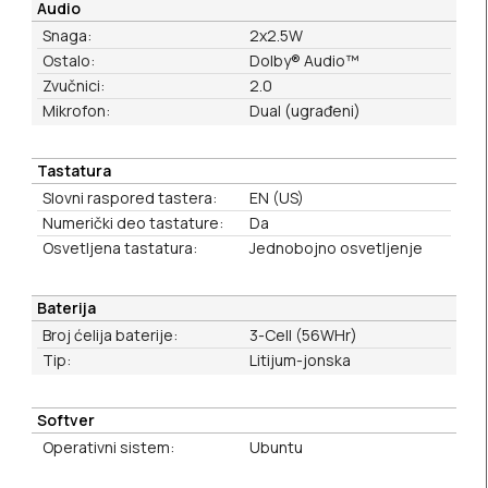
Audio
Snaga:
2x2.5W
Ostalo:
Dolby® Audio™
Zvučnici:
2.0
Mikrofon:
Dual (ugrađeni)
Tastatura
Slovni raspored tastera:
EN (US)
Numerički deo tastature:
Da
Osvetljena tastatura:
Jednobojno osvetljenje
Baterija
Broj ćelija baterije:
3-Cell (56WHr)
Tip:
Litijum-jonska
Softver
Operativni sistem:
Ubuntu