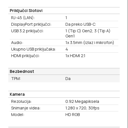
Priključci Slotovi
RJ-45 (LAN):
1
DisplayPort priključci:
Da preko USB-C
USB 3.2 priključci:
1 (Tip C) Gen2, 3 (Tip A)
Gen1
Audio:
1x 3.5mm (izlaz i mikrofon)
Ukupno USB priključaka:
4
HDMI priključci:
1x HDMI 2.1
Bezbednost
TPM:
Da
Kamera
Rezolucija:
0.92 Megapiksela
Snimanje videa:
1.280 x 720, 30fps
Model:
HD RGB