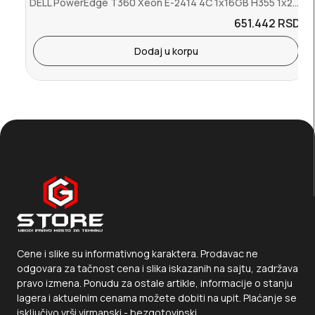
DELL PowerEdge T360 Xeon E-2414 4C 1x16GB H355 1x2TB 700W (1+1) 3yr...
651.442
RSD.
Dodaj u korpu
Cene i slike su informativnog karaktera. Prodavac ne
odgovara za tačnost cena i slika iskazanih na sajtu, zadržava
pravo izmena. Ponudu za ostale artikle, informacije o stanju
lagera i aktuelnim cenama možete dobiti na upit. Plaćanje se
isključivo vrši virmanski - bezgotovinski.