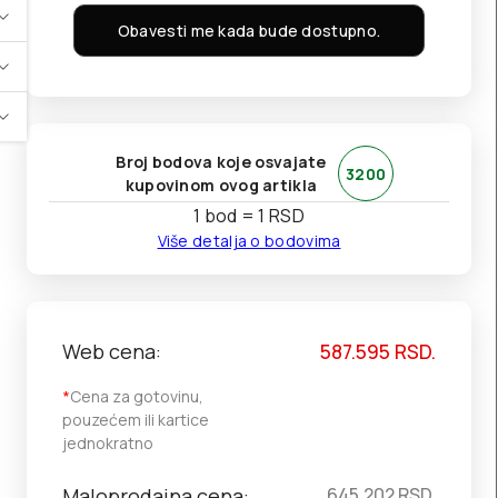
Obavesti me kada bude dostupno.
Broj bodova koje osvajate
3200
kupovinom ovog artikla
1 bod = 1 RSD
Više detalja o bodovima
Web cena:
587.595
RSD.
*
Cena za gotovinu,
pouzećem ili kartice
jednokratno
Maloprodajna cena:
645.202
RSD.