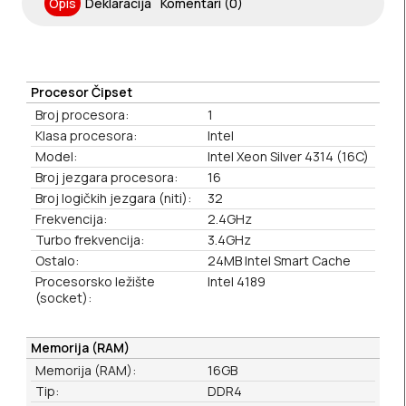
Opis
Deklaracija
Komentari (0)
Procesor Čipset
Broj procesora:
1
Klasa procesora:
Intel
Model:
Intel Xeon Silver 4314 (16C)
Broj jezgara procesora:
16
Broj logičkih jezgara (niti):
32
Frekvencija:
2.4GHz
Turbo frekvencija:
3.4GHz
Ostalo:
24MB Intel Smart Cache
Procesorsko ležište
Intel 4189
(socket):
Memorija (RAM)
Memorija (RAM):
16GB
Tip:
DDR4