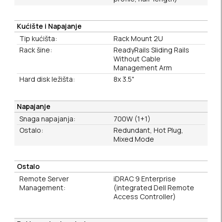
Kućište i Napajanje
Tip kućišta:
Rack Mount 2U
Rack šine:
ReadyRails Sliding Rails
Without Cable
Management Arm
Hard disk ležišta:
8x 3.5"
Napajanje
Snaga napajanja:
700W (1+1)
Ostalo:
Redundant, Hot Plug,
Mixed Mode
Ostalo
Remote Server
iDRAC 9 Enterprise
Management:
(integrated Dell Remote
Access Controller)