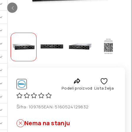
Podeli proizvod
Lista želja
Šifra:
109785
EAN:
5160524129832
Nema na stanju