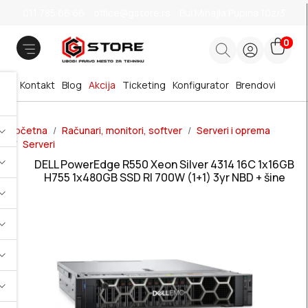
011 785 66 66
office@gstore.rs
Bul.Mihajla Pupina 10z/3
0
Kontakt
Blog
Akcija
Ticketing
Konfigurator
Brendovi
Početna
Računari, monitori, softver
Serveri i oprema
Serveri
DELL PowerEdge R550 Xeon Silver 4314 16C 1x16GB
H755 1x480GB SSD RI 700W (1+1) 3yr NBD + šine