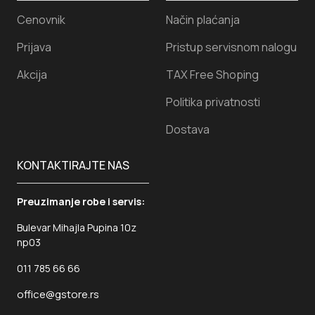
Cenovnik
Način plaćanja
Prijava
Pristup servisnom nalogu
Akcija
TAX Free Shoping
Politika privatnosti
Dostava
KONTAKTIRAJTE NAS
Preuzimanje robe i servis:
Bulevar Mihajla Pupina 10z
np03
011 785 66 66
office@gstore.rs