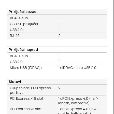
Priključci pozadi
VGA D-sub:
1
USB 3.0 priključci:
1
USB 2.0:
1
RJ-45:
2
Priključci napred
VGA D-sub:
1
USB 2.0:
1
Micro USB (iDRAC):
1x iDRAC micro USB 2.0
Slotovi
Ukupan broj PCI Express
2
portova:
PCI Express x16 slot:
1x PCI Express 4.0 (half-
length, low profile)
PCI Express x8 slot:
1x PCI Express 4.0 (low-
profile, half-length)