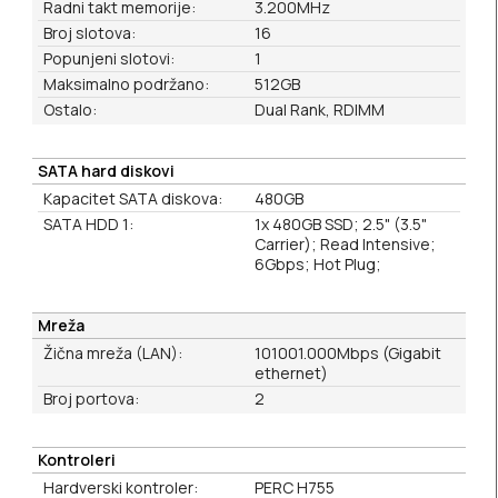
Radni takt memorije:
3.200MHz
Broj slotova:
16
Popunjeni slotovi:
1
Maksimalno podržano:
512GB
Ostalo:
Dual Rank, RDIMM
SATA hard diskovi
Kapacitet SATA diskova:
480GB
SATA HDD 1:
1x 480GB SSD; 2.5" (3.5"
Carrier); Read Intensive;
6Gbps; Hot Plug;
Mreža
Žična mreža (LAN):
101001.000Mbps (Gigabit
ethernet)
Broj portova:
2
Kontroleri
Hardverski kontroler:
PERC H755