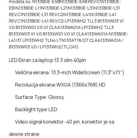
modela su: N133BGE-EABN133BGE-EAB REV.C1N133BGE-
EB1N133BGE-L11N133BGE-L21N133BGE-L31N133BGE-L31
REV.C1N133BGE-L31 REV.C2N133BGE-L41N133BGE-L41
REV.C1N133BGE-L41 REV.C2 LP133WH2 TLL3 B133XW03 V.1
V.0 B133XW01 V.0 V.1 CLAA133WA01A LP133WH2 TLL3
B133XW03 V.1 V.0 B133XW01 V.0 V.1 CLAA133WA01A N133BGE-
L41/31 LP133WH2 TLN4 LTN133AT16/27 CLAA133WA01A /
B133XW03 V.0 / LP133WH2(TL)(A1)
LED Ekran za laptop 13.3 slim 40pin
Veličina ekrana:
13.3-inch WideScreen (11.3"x7.1")
Rezolucija ekrana:
WXGA (1366x768) HD
Surface Type:
Glossy
Backlight type:
LED
Video signal konektor:
40 pin, konektor je sa
desne strane