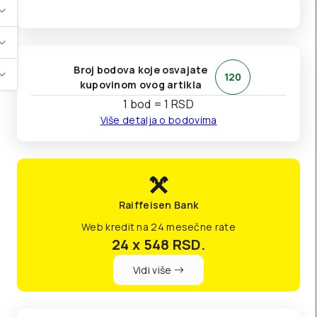
Broj bodova koje osvajate
120
kupovinom ovog artikla
1 bod = 1 RSD
Više detalja o bodovima
Raiffeisen Bank
Web kredit na 24 mesečne rate
24 x 548
RSD.
Vidi više