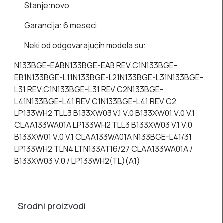
Stanje:
novo
Garancija:
6 meseci
Neki od odgovarajućih modela su:
N133BGE-EABN133BGE-EAB REV.C1N133BGE-
EB1N133BGE-L11N133BGE-L21N133BGE-L31N133BGE-
L31 REV.C1N133BGE-L31 REV.C2N133BGE-
L41N133BGE-L41 REV.C1N133BGE-L41 REV.C2
LP133WH2 TLL3 B133XW03 V.1 V.0 B133XW01 V.0 V.1
CLAA133WA01A LP133WH2 TLL3 B133XW03 V.1 V.0
B133XW01 V.0 V.1 CLAA133WA01A N133BGE-L41/31
LP133WH2 TLN4 LTN133AT16/27 CLAA133WA01A /
B133XW03 V.0 / LP133WH2(TL)(A1)
Srodni proizvodi