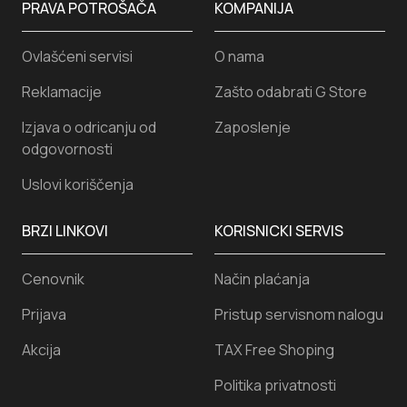
PRAVA POTROŠAČA
KOMPANIJA
Ovlašćeni servisi
O nama
Reklamacije
Zašto odabrati G Store
Izjava o odricanju od
Zaposlenje
odgovornosti
Uslovi koriščenja
BRZI LINKOVI
KORISNICKI SERVIS
Cenovnik
Način plaćanja
Prijava
Pristup servisnom nalogu
Akcija
TAX Free Shoping
Politika privatnosti