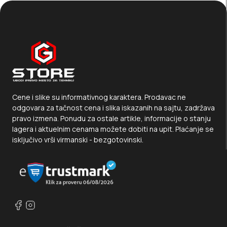
Cene i slike su informativnog karaktera. Prodavac ne
odgovara za tačnost cena i slika iskazanih na sajtu, zadržava
pravo izmena. Ponudu za ostale artikle, informacije o stanju
lagera i aktuelnim cenama možete dobiti na upit. Plaćanje se
isključivo vrši virmanski - bezgotovinski.