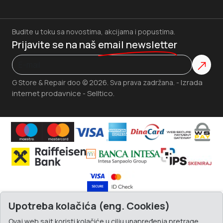
Budite u toku sa novostima, akcijama i popustima.
Prijavite se na naš
email newsletter
Izrada
G Store & Repair doo © 2026. Sva prava zadržana. -
internet prodavnice
Selltico.
-
Upotreba kolačića (eng. Cookies)
Ovaj web sajt koristi kolačiće u cilju unapređenja pretrage,