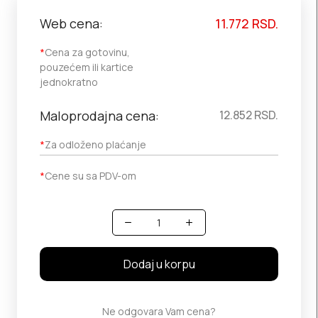
Web cena:
11.772
RSD.
*
Cena za gotovinu,
pouzećem ili kartice
jednokratno
Maloprodajna cena:
12.852
RSD.
*
Za odloženo plaćanje
*
Cene su sa PDV-om
Količina
Dodaj u korpu
Ne odgovara Vam cena?