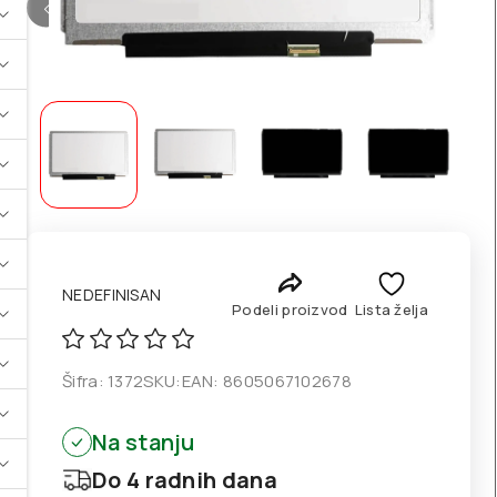
NEDEFINISAN
Podeli proizvod
Lista želja
Šifra:
1372
SKU:
EAN:
8605067102678
Na stanju
Do 4 radnih dana