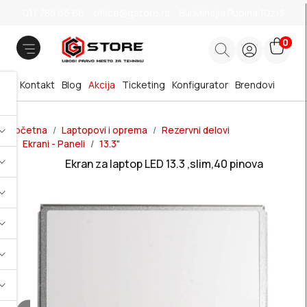
011 785 66 66
office@gstore.rs
Bul.Mihajla Pupina 10z/3
0
Kontakt
Blog
Akcija
Ticketing
Konfigurator
Brendovi
Početna
Laptopovi i oprema
Rezervni delovi
Ekrani - Paneli
13.3"
Ekran za laptop LED 13.3 ,slim,40 pinova