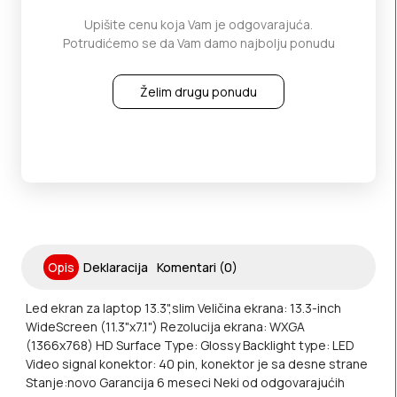
Upišite cenu koja Vam je odgovarajuća.
Potrudićemo se da Vam damo najbolju ponudu
Želim drugu ponudu
Opis
Deklaracija
Komentari (0)
Led ekran za laptop 13.3",slim Veličina ekrana: 13.3-inch
WideScreen (11.3"x7.1") Rezolucija ekrana: WXGA
(1366x768) HD Surface Type: Glossy Backlight type: LED
Video signal konektor: 40 pin, konektor je sa desne strane
Stanje:novo Garancija 6 meseci Neki od odgovarajućih