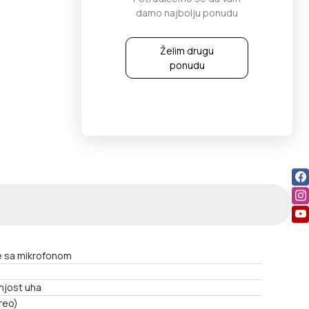
damo najbolju ponudu
Želim drugu
ponudu
ce sa mikrofonom
njost uha
reo)