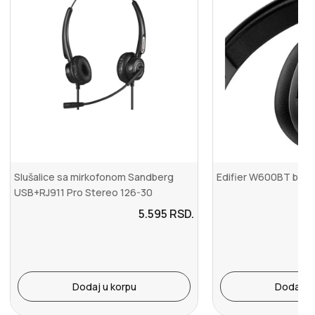
Slušalice sa mirkofonom Sandberg
Edifier W600BT bežič
USB+RJ911 Pro Stereo 126-30
5.595
RSD.
Dodaj u korpu
Dodaj u 