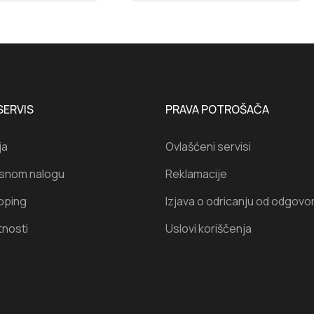
SERVIS
PRAVA POTROŠAČA
ja
Ovlašćeni servisi
isnom nalogu
Reklamacije
oping
Izjava o odricanju od odgovo
tnosti
Uslovi koriščenja