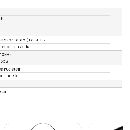
th
reless Stereo (TWS), ENC
pornost na vodu
 10kHz
 3dB
sa kućištem
polimerska
eca