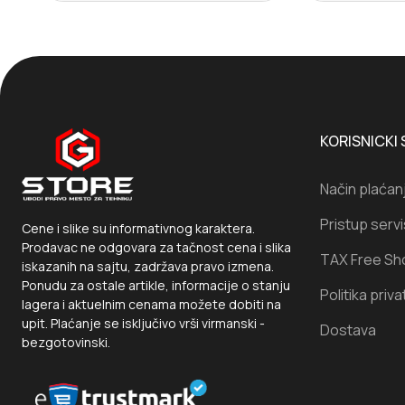
KORISNICKI 
Način plaćan
Pristup serv
Cene i slike su informativnog karaktera.
Prodavac ne odgovara za tačnost cena i slika
TAX Free Sh
iskazanih na sajtu, zadržava pravo izmena.
Ponudu za ostale artikle, informacije o stanju
Politika priva
lagera i aktuelnim cenama možete dobiti na
upit. Plaćanje se isključivo vrši virmanski -
Dostava
bezgotovinski.