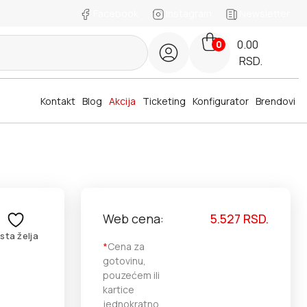
Facebook
Instagram
Newsletter
0.00
0
RSD.
Kontakt
Blog
Akcija
Ticketing
Konfigurator
Brendovi
Web cena:
5.527
RSD.
ista želja
*
Cena za
gotovinu,
pouzećem ili
kartice
jednokratno