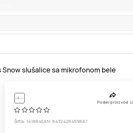
 10z/3
Snow slušalice sa mikrofonom bele
Podeli proizvod
L
Šifra:
141884
EAN:
8432426459667