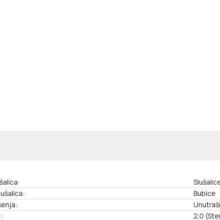
šalica:
Slušali
lušalica:
Bubice
šenja:
Unutraš
:
2.0 (Ste