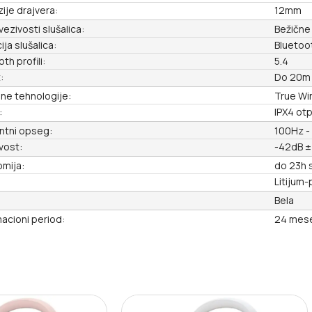
ije drajvera:
12mm
vezivosti slušalica:
Bežične
ja slušalica:
Bluetoo
th profili:
5.4
:
Do 20m
ne tehnologije:
True Wi
:
IPX4 ot
ntni opseg:
100Hz -
ivost:
-42dB ±
mija:
do 23h 
Litijum-
Bela
acioni period:
24 mes