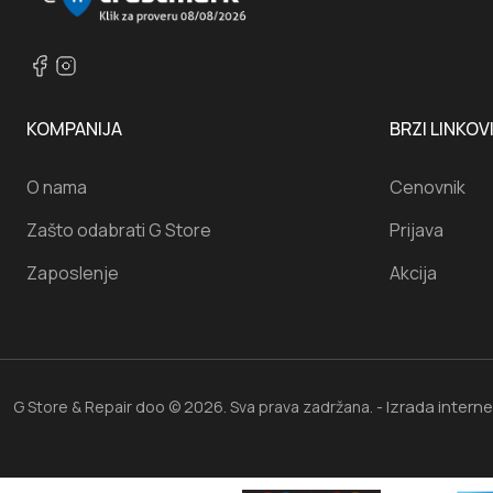
KOMPANIJA
BRZI LINKOV
O nama
Cenovnik
Zašto odabrati G Store
Prijava
Zaposlenje
Akcija
Izrada intern
G Store & Repair doo © 2026. Sva prava zadržana. -