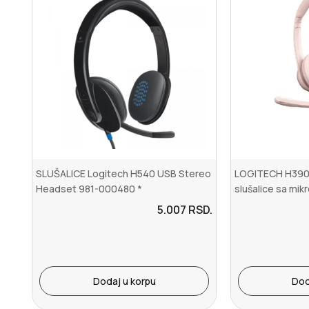
SLUŠALICE Logitech H540 USB Stereo
LOGITECH H390
Headset 981-000480 *
slušalice sa mi
5.007
RSD.
Dodaj u korpu
Dod