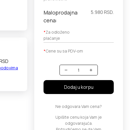
Maloprodajna
5.980
RSD.
cena:
*
Za odloženo
plaćanje
*
Cene su sa PDV-om
 RSD
 bodovima
Količina
Dodaj u korpu
Ne odgovara Vam cena?
Upišite cenu koja Vam je
odgovarajuća.
Potrudićemo se da Vam