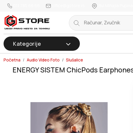
011 785 66 66
office@gstore.rs
Bul.Mihajla Pupina
Kategorije
Početna
Audio Video Foto
Slušalice
ENERGY SISTEM ChicPods Earphones 