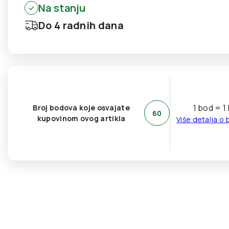
Na stanju
Do 4 radnih dana
1 bod = 1
Broj bodova koje osvajate
60
kupovinom ovog artikla
Više detalja o