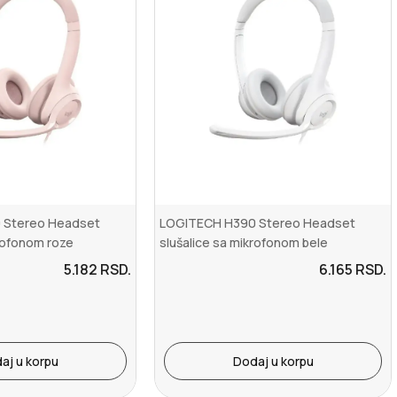
 Stereo Headset
LOGITECH H390 Stereo Headset
krofonom roze
slušalice sa mikrofonom bele
5.182
RSD.
6.165
RSD.
aj u korpu
Dodaj u korpu