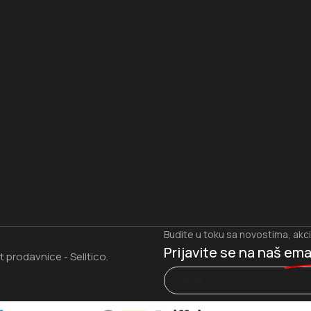
I
Budite u toku sa novostima, akc
Prijavite se na naš
ema
et prodavnice
Selltico.
-