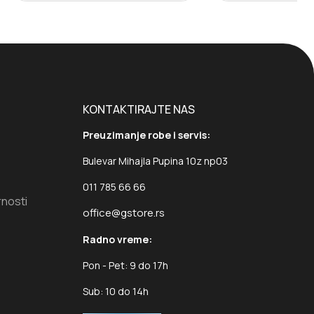
KONTAKTIRAJTE NAS
Preuzimanje robe i servis:
Bulevar Mihajla Pupina 10z np03
011 785 66 66
rnosti
office@gstore.rs
Radno vreme:
Pon - Pet: 9 do 17h
Sub: 10 do 14h