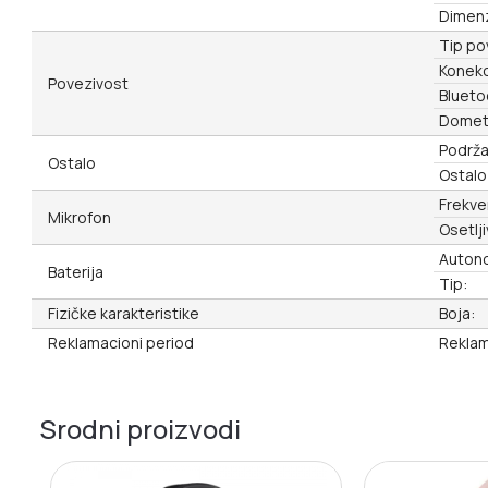
Dimenz
Tip po
Konekci
Povezivost
Bluetoo
Domet
Podrža
Ostalo
Ostalo
Frekve
Mikrofon
Osetlj
Autono
Baterija
Tip:
Fizičke karakteristike
Boja:
Reklamacioni period
Reklam
Srodni proizvodi