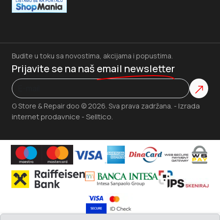
Budite u toku sa novostima, akcijama i popustima.
Prijavite se na naš
email newsletter
Izrada
G Store & Repair doo © 2026. Sva prava zadržana. -
internet prodavnice
Selltico.
-