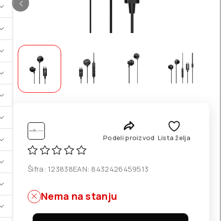
Podeli proizvod
Lista želja
Šifra:
123838
EAN:
8432426459513
Nema na stanju