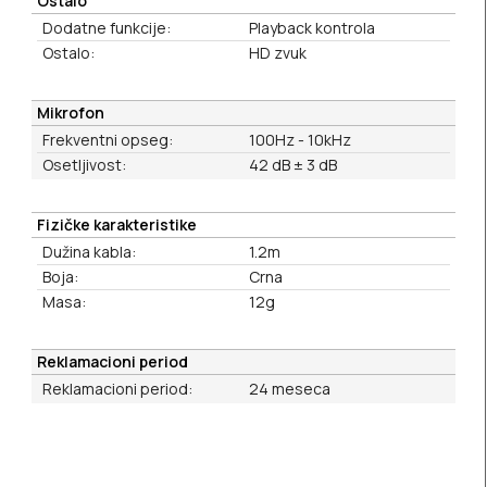
Ostalo
Dodatne funkcije:
Playback kontrola
Ostalo:
HD zvuk
Mikrofon
Frekventni opseg:
100Hz - 10kHz
Osetljivost:
42 dB ± 3 dB
Fizičke karakteristike
Dužina kabla:
1.2m
Boja:
Crna
Masa:
12g
Reklamacioni period
Reklamacioni period:
24 meseca