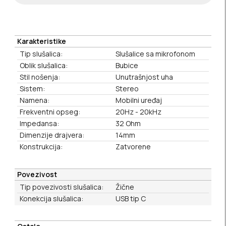
Karakteristike
Tip slušalica:
Slušalice sa mikrofonom
Oblik slušalica:
Bubice
Stil nošenja:
Unutrašnjost uha
Sistem:
Stereo
Namena:
Mobilni uređaj
Frekventni opseg:
20Hz - 20kHz
Impedansa:
32 Ohm
Dimenzije drajvera:
14mm
Konstrukcija:
Zatvorene
Povezivost
Tip povezivosti slušalica:
Žične
Konekcija slušalica:
USB tip C