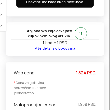
Obavesti me kada bude dostupno.
Broj bodova koje osvajate
15
kupovinom ovog artikla
1 bod = 1 RSD
Više detalja o bodovima
Web cena:
1.824
RSD.
*
Cena za gotovinu,
pouzećem ili kartice
jednokratno
Maloprodajna cena:
1.959
RSD.