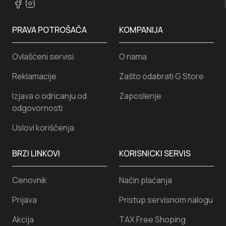
PRAVA POTROŠAČA
KOMPANIJA
Ovlašćeni servisi
O nama
Reklamacije
Zašto odabrati G Store
Izjava o odricanju od
Zaposlenje
odgovornosti
Uslovi koriščenja
BRZI LINKOVI
KORISNICKI SERVIS
Cenovnik
Način plaćanja
Prijava
Pristup servisnom nalogu
Akcija
TAX Free Shoping