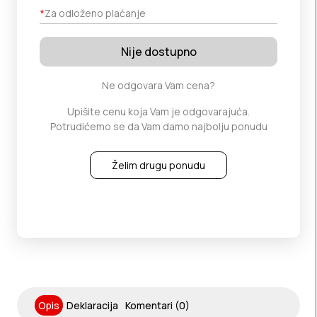
*
Za odloženo plaćanje
Nije dostupno
Ne odgovara Vam cena?
Upišite cenu koja Vam je odgovarajuća.
Potrudićemo se da Vam damo najbolju ponudu
Želim drugu ponudu
Opis
Deklaracija
Komentari (0)