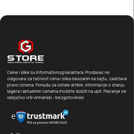
Cene i slike su informativnog karaktera. Prodavac ne
odgovara za tačnost cena i slika iskazanih na sajtu, zadržava
pravo izmena. Ponudu za ostale artikle, informacije o stanju
lagera i aktuelnim cenama možete dobiti na upit. Plaćanje se
isključivo vrši virmanski - bezgotovinski.