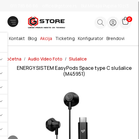
011 785 66 66
office@gstore.rs
Bul.Mihajla Pupina 10z/3
0
Kontakt
Blog
Akcija
Ticketing
Konfigurator
Brendovi
Početna
Audio Video Foto
Slušalice
ENERGY SISTEM EasyPods Space type C slušalice
(M45951)