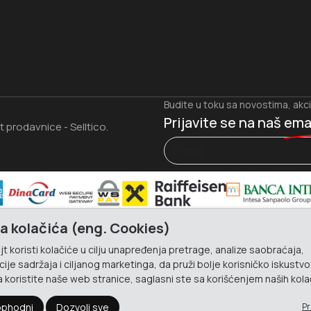
Budite u toku sa novostima, akc
Prijavite se na naš
ema
et prodavnice
Selltico.
-
a kolačića (eng. Cookies)
t koristi kolačiće u cilju unapređenja pretrage, analize saobraćaja,
ije sadržaja i ciljanog marketinga, da pruži bolje korisničko iskustvo
 koristite naše web stranice, saglasni ste sa korišćenjem naših kola
phodni
Dozvoli sve
Pr