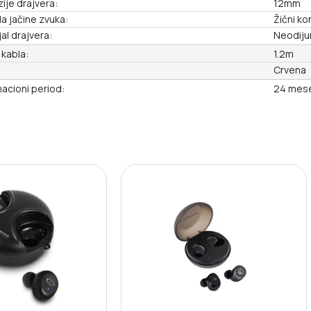
ije drajvera:
12mm
la jačine zvuka:
Žični ko
al drajvera:
Neodij
 kabla:
1.2m
Crvena
acioni period:
24 mes