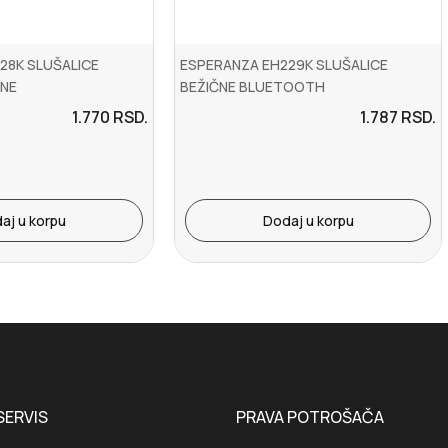
28K SLUŠALICE
ESPERANZA EH229K SLUŠALICE
NE
BEŽIČNE BLUETOOTH
1.770
RSD.
1.787
RSD.
aj u korpu
Dodaj u korpu
SERVIS
PRAVA POTROŠAČA