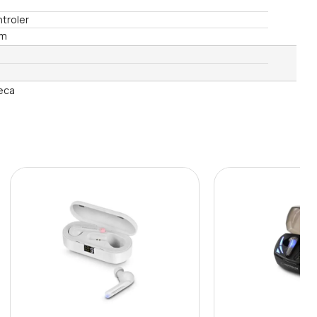
ntroler
um
eca