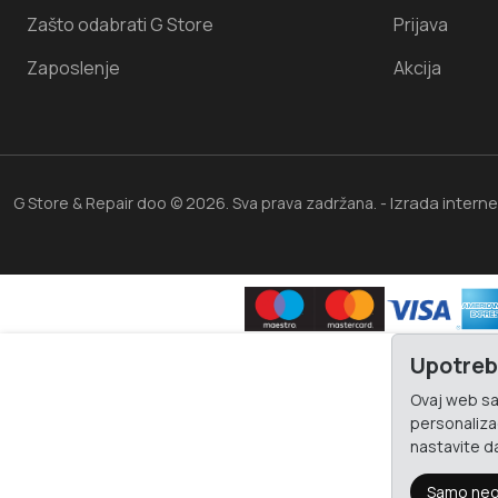
Zašto odabrati G Store
Prijava
Zaposlenje
Akcija
Izrada intern
G Store & Repair doo © 2026. Sva prava zadržana. -
Upotreb
Ovaj web saj
personalizac
nastavite da
Samo neo