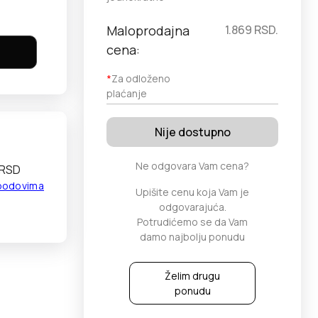
Maloprodajna
1.869
RSD.
cena:
*
Za odloženo
plaćanje
Nije dostupno
Ne odgovara Vam cena?
 RSD
 bodovima
Upišite cenu koja Vam je
odgovarajuća.
Potrudićemo se da Vam
damo najbolju ponudu
Želim drugu
ponudu