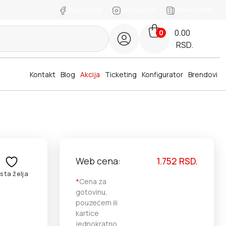
Facebook
Instagram
Newsletter
0.00
0
RSD.
Kontakt
Blog
Akcija
Ticketing
Konfigurator
Brendovi
Web cena:
1.752
RSD.
ista želja
*
Cena za
gotovinu,
pouzećem ili
kartice
jednokratno