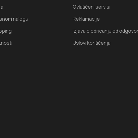
ja
Ovlašćeni servisi
isnom nalogu
Reklamacije
oping
Izjava o odricanju od odgovo
tnosti
Uslovi koriščenja
I