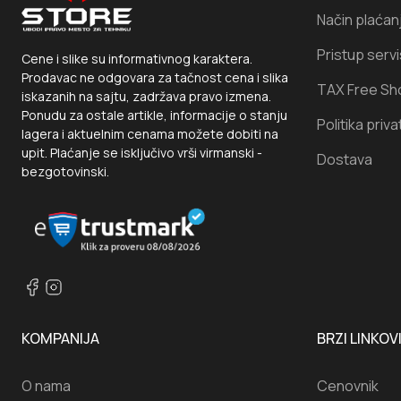
Način plaćan
Pristup serv
Cene i slike su informativnog karaktera.
Prodavac ne odgovara za tačnost cena i slika
TAX Free Sh
iskazanih na sajtu, zadržava pravo izmena.
Ponudu za ostale artikle, informacije o stanju
Politika priva
lagera i aktuelnim cenama možete dobiti na
upit. Plaćanje se isključivo vrši virmanski -
Dostava
bezgotovinski.
KOMPANIJA
BRZI LINKOV
O nama
Cenovnik