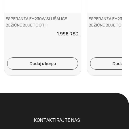
ESPERANZA EH230W SLUŠALICE
ESPERANZA EH232K 
BEŽIČNE BLUETOOTH
BEŽIČNE BLUETOOT
1.996
RSD.
Dodaj u korpu
Dodaj u 
KONTAKTIRAJTE NAS