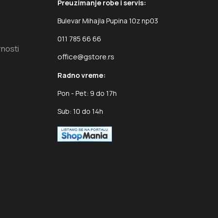
Preuzimanje robe i servis:
Bulevar Mihajla Pupina 10z np03
011 785 66 66
rnosti
office@gstore.rs
Radno vreme:
Pon - Pet: 9 do 17h
Sub: 10 do 14h