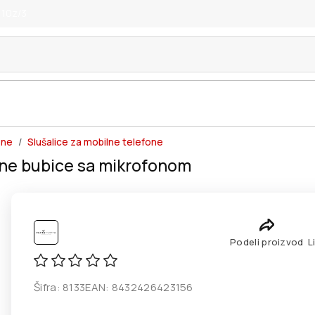
 10z/3
one
Slušalice za mobilne telefone
ne bubice sa mikrofonom
Podeli proizvod
L
Šifra:
8133
EAN:
8432426423156