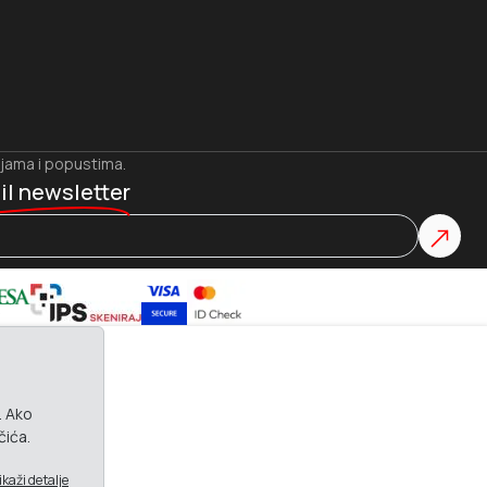
ijama i popustima.
il newsletter
. Ako
čića.
ikaži detalje