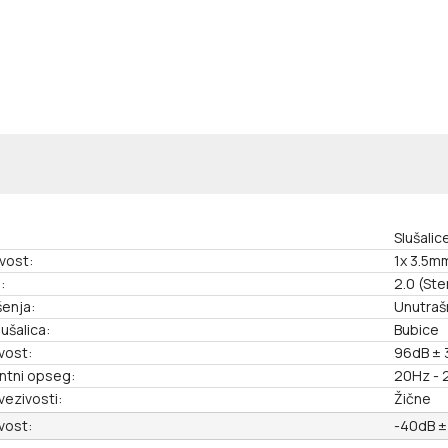
Slušali
vost:
1x 3.5m
:
2.0 (Ste
šenja:
Unutraš
lušalica:
Bubice
ivost:
96dB ± 
ntni opseg:
20Hz - 
vezivosti:
Žične
ivost:
-40dB ±