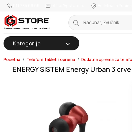
011 785 66 66
office@gstore.rs
Bul.Mihajla Pupina
Kategorije
Početna
Telefoni, tableti i oprema
Dodatna oprema za telef
ENERGY SISTEM Energy Urban 3 crve