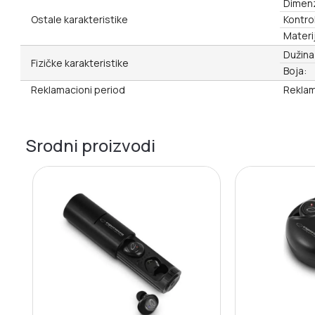
Dimenz
Ostale karakteristike
Kontro
Materij
Dužina
Fizičke karakteristike
Boja:
Reklamacioni period
Reklam
Srodni proizvodi