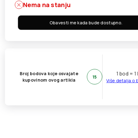
Nema na stanju
Obavesti me kada bude dostupno.
1 bod = 1
Broj bodova koje osvajate
15
kupovinom ovog artikla
Više detalja o