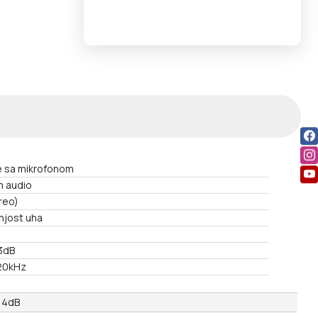
ce sa mikrofonom
m audio
reo)
njost uha
3dB
20kHz
 4dB