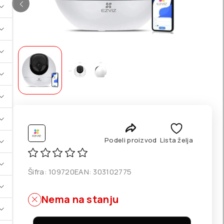
Podeli proizvod
Lista želja
Šifra:
109720
EAN:
303102775
Nema na stanju