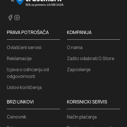
PRAVA POTROŠAČA
KOMPANIJA
Ovlašćeni servisi
O nama
Reklamacije
Zašto odabrati G Store
Izjava o odricanju od
Zaposlenje
odgovornosti
Uslovi koriščenja
BRZI LINKOVI
KORISNICKI SERVIS
Cenovnik
Način plaćanja