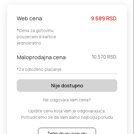
Web cena:
9.689
RSD.
*
Cena za gotovinu,
pouzećem ili kartice
jednokratno
Maloprodajna cena:
10.570
RSD.
*
Za odloženo plaćanje
Nije dostupno
Ne odgovara Vam cena?
Upišite cenu koja Vam je odgovarajuća.
Potrudićemo se da Vam damo najbolju ponudu
Želim drugu ponudu