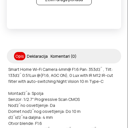
Opis
Deklaracija
Komentari (0)
Smart Home Wi-Fi Camera
4mm@ F1.6
Pan: 353ďż˝ , Tilt:
133ďż˝
0.51Lux @(F1.6, AGC ON), 0 Lux with IR
M12
IR-cut
filter with auto-switching
Night Vision 10 m
Type-C
Montaďż˝a: Spolja
Senzor: 1/2.7" Progressive Scan CMOS
Noďż˝no osvetljenje: Da
Domet noďż˝nog osvetljenja: Do 10 m
ďż˝iďż˝na daljina: 4 mm
Otvor blende: F1.6