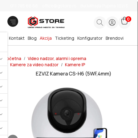
011 785 66 66
office@gstore.rs
Bul.Mihajla Pupina 10z/3
0
Kontakt
Blog
Akcija
Ticketing
Konfigurator
Brendovi
Početna
Video nadzor, alarmi i oprema
Kamere za video nadzor
Kamere IP
EZVIZ Kamera CS-H6 (5WF,4mm)