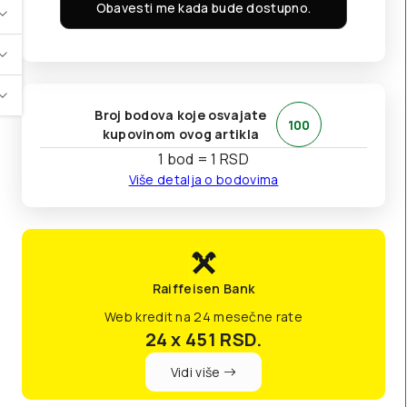
Obavesti me kada bude dostupno.
Broj bodova koje osvajate
100
kupovinom ovog artikla
1 bod = 1 RSD
Više detalja o bodovima
Raiffeisen Bank
Web kredit na 24 mesečne rate
24 x 451
RSD.
Vidi više