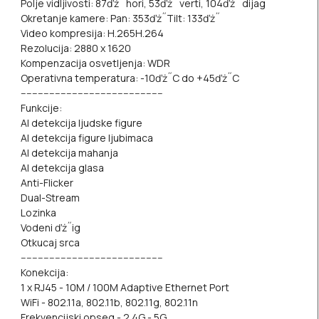
Polje vidljivosti: 87ďż˝ hori, 53ďż˝ verti, 104ďż˝ dijag
Okretanje kamere: Pan: 353ďż˝Tilt: 133ďż˝
Video kompresija: H.265H.264
Rezolucija: 2880 x 1620
Kompenzacija osvetljenja: WDR
Operativna temperatura: -10ďż˝C do +45ďż˝C
--------------------------------------------------
Funkcije:
AI detekcija ljudske figure
AI detekcija figure ljubimaca
AI detekcija mahanja
AI detekcija glasa
Anti-Flicker
Dual-Stream
Lozinka
Vodeni ďż˝ig
Otkucaj srca
--------------------------------------------------
Konekcija:
1 x RJ45 - 10M / 100M Adaptive Ethernet Port
WiFi - 802.11a, 802.11b, 802.11g, 802.11n
Frekvencijski opseg - 2.4G - 5G