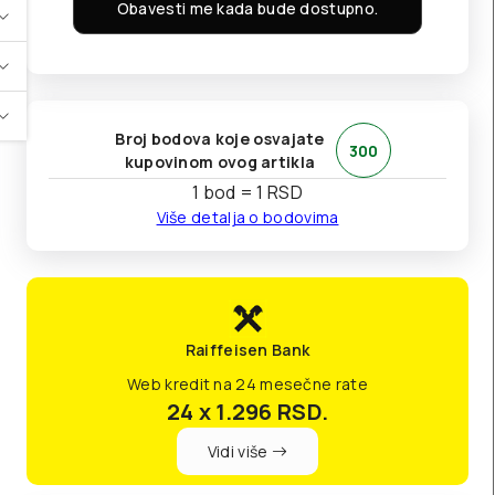
Obavesti me kada bude dostupno.
Broj bodova koje osvajate
300
kupovinom ovog artikla
1 bod = 1 RSD
Više detalja o bodovima
Raiffeisen Bank
Web kredit na 24 mesečne rate
24 x 1.296
RSD.
Vidi više