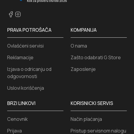
PRAVA POTROŠAČA
KOMPANIJA
Ovlašćeni servisi
O nama
Reklamacije
Zašto odabrati G Store
Izjava o odricanju od
Zaposlenje
odgovornosti
Uslovi koriščenja
BRZI LINKOVI
KORISNICKI SERVIS
Cenovnik
Način plaćanja
Prijava
Pristup servisnom nalogu