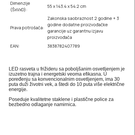
Dimenzije
55 x 143.4 x 54.2 cm
(ŠxVxD):
Zakonska saobraznost 2 godine + 3
godine dodatne proizvođačke
Prava potrošača:
garancije uz garantnu izjavu
proizvođača
EAN:
3838782407789
LED rasveta u frižideru sa poboljšanim osvetljenjem je
izuzetno trajna i energetski veoma efikasna. U
poređenju sa konvencionalnim osvetljenjem, ima 30
puta duži životni vek, a štedi do 10 puta više električne
energije.
Poseduje kvalitetne staklene i plastične police za
bezbedno odlaganje namirnica.