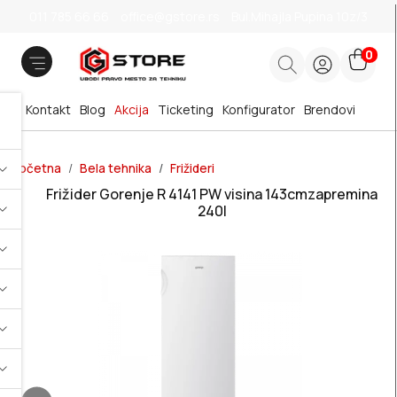
011 785 66 66
office@gstore.rs
Bul.Mihajla Pupina 10z/3
0
Kontakt
Blog
Akcija
Ticketing
Konfigurator
Brendovi
Početna
Bela tehnika
Frižideri
Frižider Gorenje R 4141 PW visina 143cmzapremina
240l