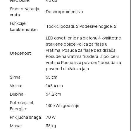
Nivo buke:
40 dB
Smer otvaranja
Desno/promenljivo
vrata:
Funkcije i
Točkići pozadi: 2 Podesive nogice: 2
karakteristike:
LED osvetljenje na plafonu 4 kvalitetne
staklene police Polica za flaše u
vratima: Posuda za flaše bez držača
Uređenost:
Posude na vratima frižidera: 3 police u
vratima Posuda za povrće: 1 posuda za
povrće 1 uložak za jaja
Širina:
55 cm
Visina:
143.4 cm
Dubina:
54.2 cm
Potrošnja el.
130 kWh godišnje
Energije:
Priključna snaga:
70 W
Masa:
38 kg