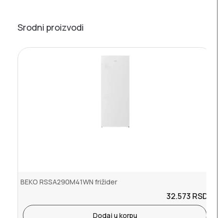
Srodni proizvodi
BEKO RSSA290M41WN frižider
32.573
RSD.
Dodaj u korpu