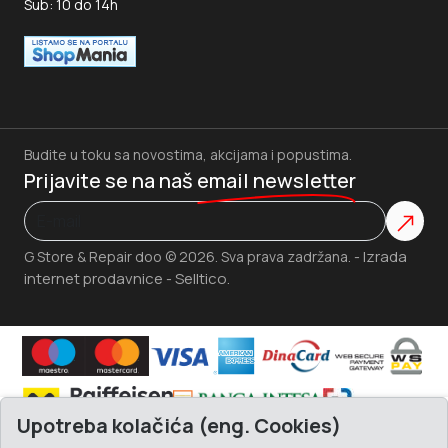
Sub: 10 do 14h
Budite u toku sa novostima, akcijama i popustima.
Prijavite se na naš
email newsletter
Izrada
G Store & Repair doo © 2026. Sva prava zadržana. -
internet prodavnice
Selltico.
-
Upotreba kolačića (eng. Cookies)