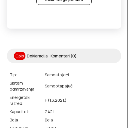
Opis
Deklaracija
Komentari (0)
Tip:
Samostojeći
Sistem
Samootapajući
odmrzavanja:
Energetski
F (1.3.2021.)
razred:
Kapacitet:
242 l
Boja:
Bela