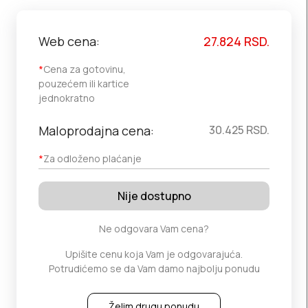
Web cena:
27.824
RSD.
*
Cena za gotovinu,
pouzećem ili kartice
jednokratno
Maloprodajna cena:
30.425
RSD.
*
Za odloženo plaćanje
Nije dostupno
Ne odgovara Vam cena?
Upišite cenu koja Vam je odgovarajuća.
Potrudićemo se da Vam damo najbolju ponudu
Želim drugu ponudu