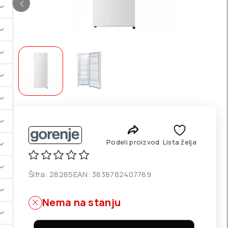
Podeli proizvod
Lista želja
Šifra:
28285
EAN:
3838782407789
Nema na stanju