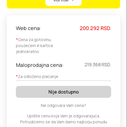
Web cena:
200.292
RSD.
*
Cena za gotovinu,
pouzećem ili kartice
jednokratno
Maloprodajna cena:
219.368
RSD.
*
Za odloženo plaćanje
Nije dostupno
Ne odgovara Vam cena?
Upišite cenu koja Vam je odgovarajuća.
Potrudićemo se da Vam damo najbolju ponudu