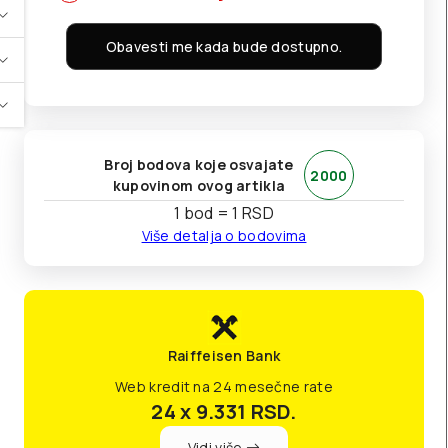
Obavesti me kada bude dostupno.
Broj bodova koje osvajate
2000
kupovinom ovog artikla
1 bod = 1 RSD
Više detalja o bodovima
Raiffeisen Bank
Web kredit na 24 mesečne rate
24 x 9.331
RSD.
Vidi više