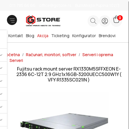
011 785 66 66
office@gstore.rs
Bul.Mihajla Pupina 10z/3
0
Kontakt
Blog
Akcija
Ticketing
Konfigurator
Brendovi
Početna
Računari, monitori, softver
Serveri i oprema
Serveri
Fujitsu rack mount server RX1330M5SFFXEON E-
2336 6C-12T 2.9 GHz1x16GB-3200UECC500W1Y (
VFY:R1335SC021IN )