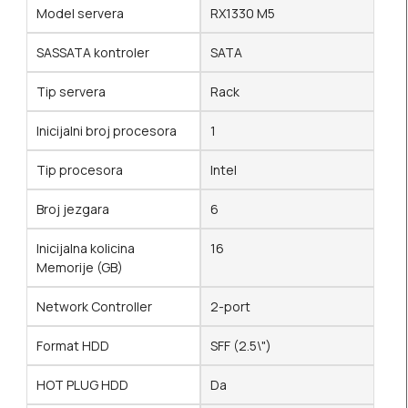
Model servera
RX1330 M5
SASSATA kontroler
SATA
Tip servera
Rack
Inicijalni broj procesora
1
Tip procesora
Intel
Broj jezgara
6
Inicijalna kolicina
16
Memorije (GB)
Network Controller
2-port
Format HDD
SFF (2.5\")
HOT PLUG HDD
Da