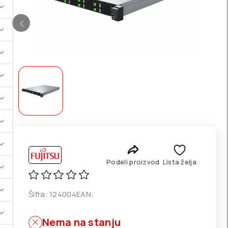
Podeli proizvod
Lista želja
Šifra:
124004
EAN:
Nema na stanju