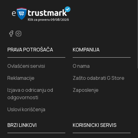
PRAVA POTROŠAČA
KOMPANIJA
Ovlašćeni servisi
O nama
Reklamacije
Zašto odabrati G Store
Izjava o odricanju od
Zaposlenje
odgovornosti
Uslovi koriščenja
BRZI LINKOVI
KORISNICKI SERVIS