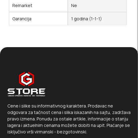
Remarket
Ne
Garancija
1 godina (1-1-1)
Cene i slike su informativnog karaktera. Prodavac ne
odgovara za tačnost cena i slika iskazanih na sajtu, zadržava
pravo izmena. Ponudu za ostale artikle, informacije o stanju
lagera i aktuelnim cenama možete dobiti na upit. Plaćanje se
isključivo vrši virmanski - bezgotovinski.