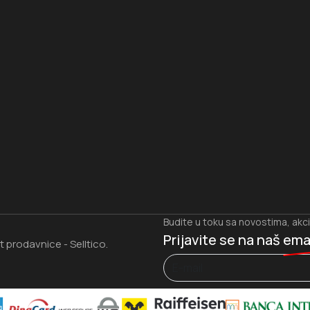
I
Budite u toku sa novostima, akc
Prijavite se na naš
ema
et prodavnice
Selltico.
-