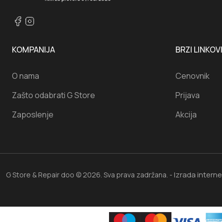
KOMPANIJA
BRZI LINKOV
O nama
Cenovnik
Zašto odabrati G Store
Prijava
Zaposlenje
Akcija
Izrada intern
G Store & Repair doo © 2026. Sva prava zadržana. -