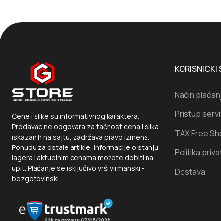
KORISNICKI 
Način plaćan
Pristup serv
Cene i slike su informativnog karaktera.
Prodavac ne odgovara za tačnost cena i slika
TAX Free Sh
iskazanih na sajtu, zadržava pravo izmena.
Ponudu za ostale artikle, informacije o stanju
Politika priva
lagera i aktuelnim cenama možete dobiti na
upit. Plaćanje se isključivo vrši virmanski -
Dostava
bezgotovinski.