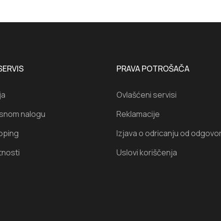
SERVIS
PRAVA POTROŠAČA
ja
Ovlašćeni servisi
isnom nalogu
Reklamacije
oping
Izjava o odricanju od odgovo
tnosti
Uslovi koriščenja