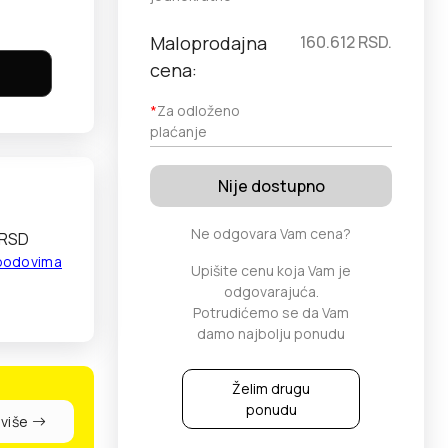
Maloprodajna
160.612
RSD.
cena:
*
Za odloženo
plaćanje
Nije dostupno
Ne odgovara Vam cena?
 RSD
 bodovima
Upišite cenu koja Vam je
odgovarajuća.
Potrudićemo se da Vam
damo najbolju ponudu
Želim drugu
ponudu
 više