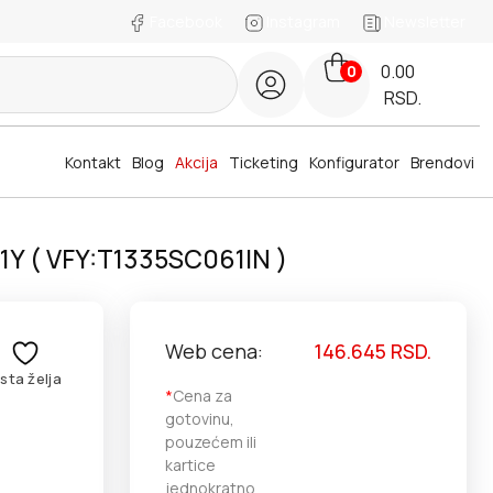
Facebook
Instagram
Newsletter
0.00
0
RSD.
Kontakt
Blog
Akcija
Ticketing
Konfigurator
Brendovi
1Y ( VFY:T1335SC061IN )
Web cena:
146.645
RSD.
ista želja
*
Cena za
gotovinu,
pouzećem ili
kartice
jednokratno