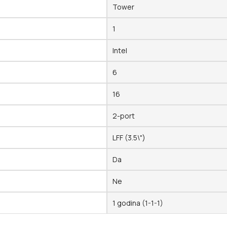
Tower
1
Intel
6
16
2-port
LFF (3.5\")
Da
Ne
1 godina (1-1-1)