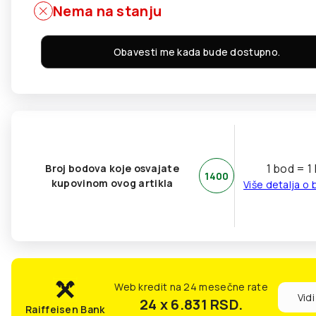
Nema na stanju
Obavesti me kada bude dostupno.
1 bod = 1
Broj bodova koje osvajate
1400
kupovinom ovog artikla
Više detalja o
Web kredit na 24 mesečne rate
Vidi
24 x 6.831
RSD.
Raiffeisen Bank