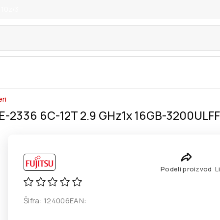
 10z/3
ri
E-2336 6C-12T 2.9 GHz1x 16GB-3200ULFF
Podeli proizvod
L
Šifra:
124006
EAN: