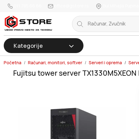
011 785 66 66
office@gstore.rs
Bul.Mihajla Pupina
Kategorije
Početna
Računari, monitori, softver
Serveri i oprema
Serve
Fujitsu tower server TX1330M5XEON 