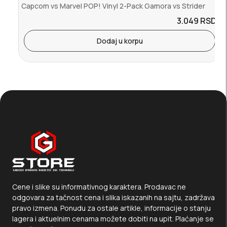
Capcom vs Marvel POP! Vinyl 2-Pack Gamora vs Strider
3.049
RSD.
Dodaj u korpu
Cene i slike su informativnog karaktera. Prodavac ne
odgovara za tačnost cena i slika iskazanih na sajtu, zadržava
pravo izmena. Ponudu za ostale artikle, informacije o stanju
lagera i aktuelnim cenama možete dobiti na upit. Plaćanje se