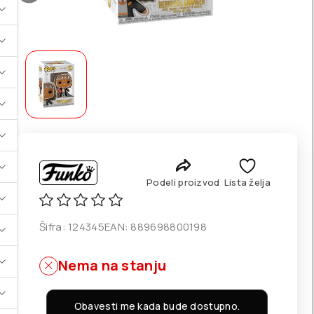
Podeli proizvod
Lista želja
Šifra:
124345
EAN:
889698800198
Nema na stanju
Obavesti me kada bude dostupno.