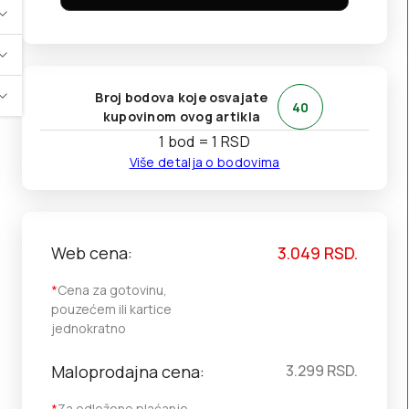
Broj bodova koje osvajate
40
kupovinom ovog artikla
1 bod = 1 RSD
Više detalja o bodovima
Web cena:
3.049
RSD.
*
Cena za gotovinu,
pouzećem ili kartice
jednokratno
Maloprodajna cena:
3.299
RSD.
*
Za odloženo plaćanje