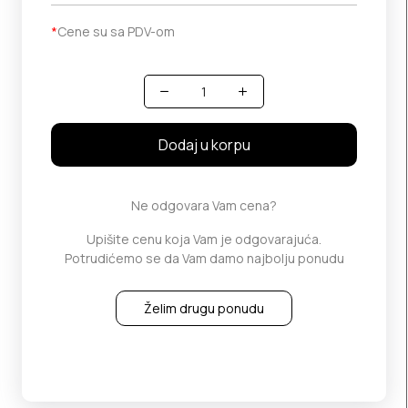
*
Cene su sa PDV-om
Količina
Dodaj u korpu
Ne odgovara Vam cena?
Upišite cenu koja Vam je odgovarajuća.
Potrudićemo se da Vam damo najbolju ponudu
Želim drugu ponudu