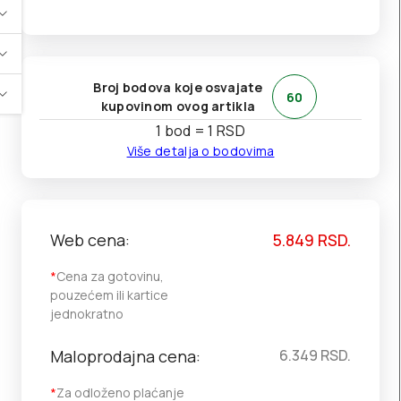
Broj bodova koje osvajate
60
kupovinom ovog artikla
1 bod = 1 RSD
Više detalja o bodovima
Web cena:
5.849
RSD.
*
Cena za gotovinu,
pouzećem ili kartice
jednokratno
Maloprodajna cena:
6.349
RSD.
*
Za odloženo plaćanje