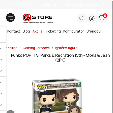
011 785 66 66
office@gstore.rs
Bul.Mihajla Pupina 10z/3
0
Kontakt
Blog
Akcija
Ticketing
Konfigurator
Brendovi
Početna
Gaming i dronovi
Igračke figure
Funko POP! TV: Parks & Recration 15th - Mona & Jean
(2PK)