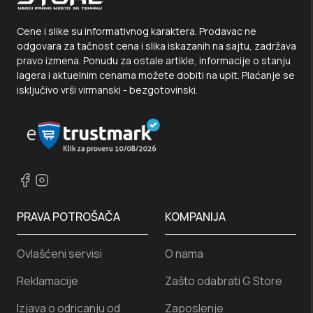
Cene i slike su informativnog karaktera. Prodavac ne
odgovara za tačnost cena i slika iskazanih na sajtu, zadržava
pravo izmena. Ponudu za ostale artikle, informacije o stanju
lagera i aktuelnim cenama možete dobiti na upit. Plaćanje se
isključivo vrši virmanski - bezgotovinski.
PRAVA POTROŠAČA
KOMPANIJA
Ovlašćeni servisi
O nama
Reklamacije
Zašto odabrati G Store
Izjava o odricanju od
Zaposlenje