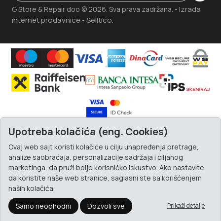
Izrada
G Store & Repair doo © 2026. Sva prava zadržana. -
internet prodavnice
Selltico.
-
Upotreba kolačića (eng. Cookies)
Ovaj web sajt koristi kolačiće u cilju unapređenja pretrage,
analize saobraćaja, personalizacije sadržaja i ciljanog
marketinga, da pruži bolje korisničko iskustvo. Ako nastavite
da koristite naše web stranice, saglasni ste sa korišćenjem
naših kolačića.
Samo neophodni
Dozvoli sve
Prikaži detalje