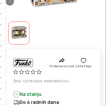
Podeli proizvod
Lista želja
Šifra:
123764
EAN:
889698801744
Na stanju
Do 4 radnih dana