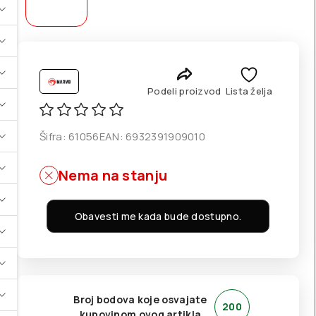
Podeli proizvod
Lista želja
Šifra:
61056
EAN:
6932391909010
Nema na stanju
Obavesti me kada bude dostupno.
Broj bodova koje osvajate
200
kupovinom ovog artikla