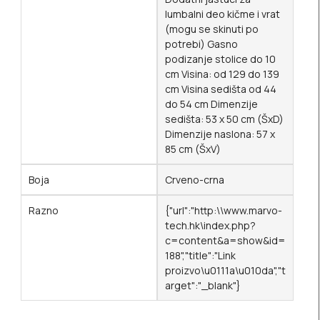
lumbalni deo kičme i vrat
(mogu se skinuti po
potrebi) Gasno
podizanje stolice do 10
cm Visina: od 129 do 139
cm Visina sedišta od 44
do 54 cm Dimenzije
sedišta: 53 x 50 cm (ŠxD)
Dimenzije naslona: 57 x
85 cm (ŠxV)
Boja
Crveno-crna
Razno
{"url":"http:\\www.marvo-
tech.hk\index.php?
c=content&a=show&id=
188","title":"Link
proizvo\u0111a\u010da","t
arget":"_blank"}