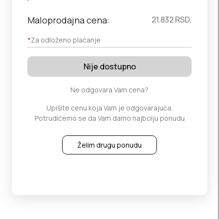
Maloprodajna cena:
21.832
RSD.
*
Za odloženo plaćanje
Nije dostupno
Ne odgovara Vam cena?
Upišite cenu koja Vam je odgovarajuća.
Potrudićemo se da Vam damo najbolju ponudu
Želim drugu ponudu