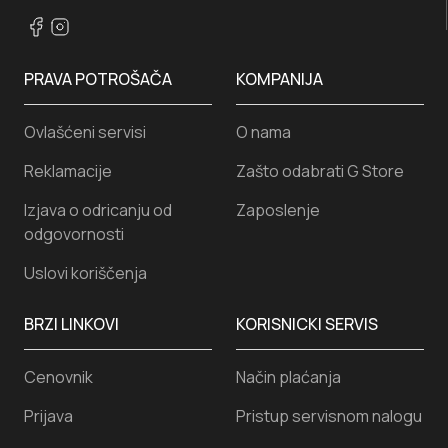
PRAVA POTROŠAČA
KOMPANIJA
Ovlašćeni servisi
O nama
Reklamacije
Zašto odabrati G Store
Izjava o odricanju od
Zaposlenje
odgovornosti
Uslovi koriščenja
BRZI LINKOVI
KORISNICKI SERVIS
Cenovnik
Način plaćanja
Prijava
Pristup servisnom nalogu