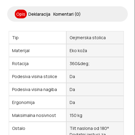
Opis
Deklaracija
Komentari (0)
Tip
Gejmerska stolica
Materijal
Eko koža
Rotacija
360&deg;
Podesiva visina stolice
Da
Podesiva visina nagiba
Da
Ergonomija
Da
Maksimalna nosivnost
150 kg
Ostalo
Tilt naslona od 180°
Dodatni jastuci za