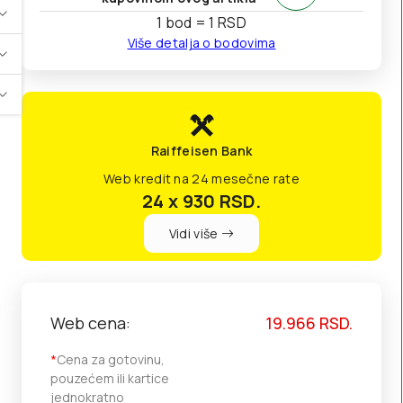
1 bod = 1 RSD
Više detalja o bodovima
Raiffeisen Bank
Web kredit na 24 mesečne rate
24 x 930
RSD.
Vidi više
Web cena:
19.966
RSD.
*
Cena za gotovinu,
pouzećem ili kartice
jednokratno