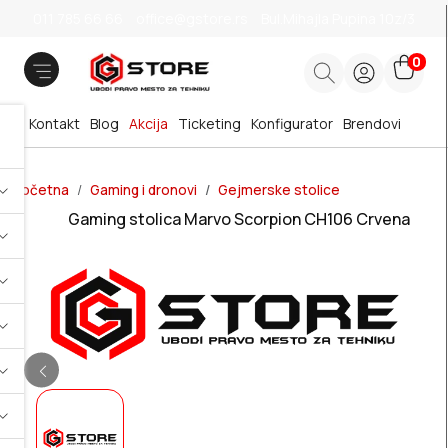
011 785 66 66
office@gstore.rs
Bul.Mihajla Pupina 10z/3
0
Kontakt
Blog
Akcija
Ticketing
Konfigurator
Brendovi
Početna
Gaming i dronovi
Gejmerske stolice
Gaming stolica Marvo Scorpion CH106 Crvena