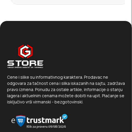
Cene i slike su informativnog karaktera. Prodavac ne
odgovara za tačnost cena i slika iskazanih na sajtu, zadržava
pravo izmena. Ponudu za ostale artikle, informacije o stanju
lagera i aktuelnim cenama možete dobiti na upit. Plaćanje se
isključivo vrši virmanski - bezgotovinski.