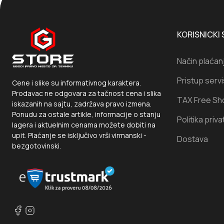
KORISNICKI 
Način plaćan
Pristup serv
Cene i slike su informativnog karaktera.
Prodavac ne odgovara za tačnost cena i slika
TAX Free Sh
iskazanih na sajtu, zadržava pravo izmena.
Ponudu za ostale artikle, informacije o stanju
Politika priva
lagera i aktuelnim cenama možete dobiti na
upit. Plaćanje se isključivo vrši virmanski -
Dostava
bezgotovinski.