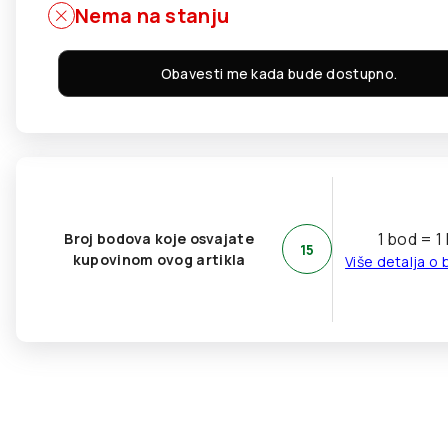
Nema na stanju
Obavesti me kada bude dostupno.
1 bod = 1
Broj bodova koje osvajate
15
kupovinom ovog artikla
Više detalja o