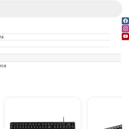
ra
eca