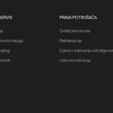
SERVIS
PRAVA POTROŠAČA
ja
Ovlašćeni servisi
isnom nalogu
Reklamacije
oping
Izjava o odricanju od odgovo
tnosti
Uslovi koriščenja