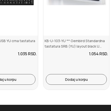
SB YU crna tastatura
KB-U-103-YU ** Gembird Standardna
tastatura SRB (YU) layout black U...
1.035
RSD.
1.054
RSD.
aj u korpu
Dodaj u korpu