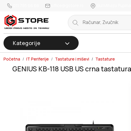
011 785 66 66
office@gstore.rs
Bul.Mihajla Pupina
Kategorije
Početna
IT Periferije
Tastature i miševi
Tastature
GENIUS KB-118 USB US crna tastatur