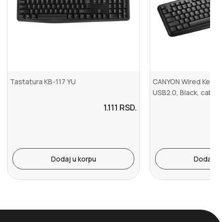
Tastatura KB-117 YU
CANYON Wired Keyboa
USB2.0, Black, cable l
1.111
RSD.
Dodaj u korpu
Dodaj u 