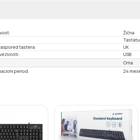
vost:
Žična
Tastatu
 raspored tastera:
UK
vezivosti:
USB
Crna
acioni period:
24 mes