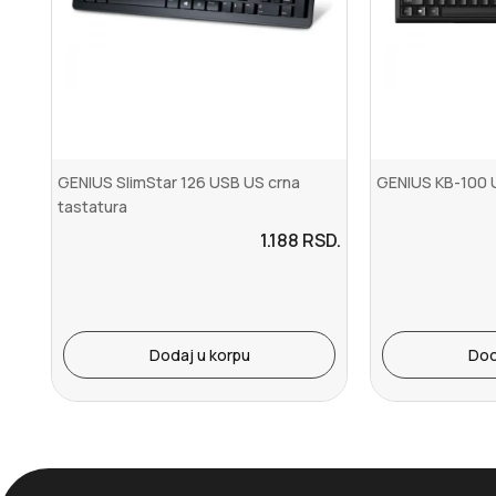
GENIUS SlimStar 126 USB US crna
GENIUS KB-100 U
tastatura
1.188
RSD.
Dodaj u korpu
Dod