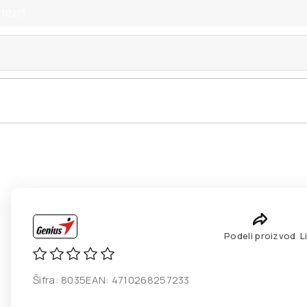
 10z/3
a
Podeli proizvod
L
Šifra:
8035
EAN:
4710268257233