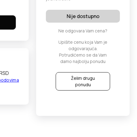
Nije dostupno
Ne odgovara Vam cena?
Upišite cenu koja Vam je
odgovarajuća.
Potrudićemo se da Vam
damo najbolju ponudu
 RSD
Želim drugu
 bodovima
ponudu