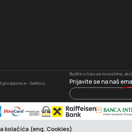
I
Budite u toku sa novostima, akc
Prijavite se na naš
ema
et prodavnice
Selltico.
-
a kolačića (eng. Cookies)