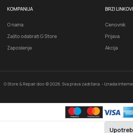
KOMPANIJA
BRZI LINKOV
O nama
Cenovnik
Zašto odabrati G Store
Prijava
Zaposlenje
Akcija
Izrada intern
G Store & Repair doo © 2026. Sva prava zadržana. -
Upotreb