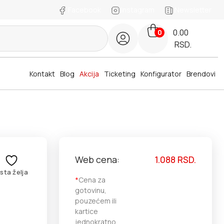
Facebook
Instagram
Newsletter
0.00
0
RSD.
Kontakt
Blog
Akcija
Ticketing
Konfigurator
Brendovi
Web cena:
1.088
RSD.
ista želja
*
Cena za
gotovinu,
pouzećem ili
kartice
jednokratno