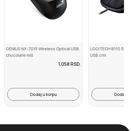
GENIUS NX-7015 Wireless Optical USB
LOGITECH B110 Silen
chocolate miš
USB crni
1.058
RSD.
Dodaj u korpu
Dodaj u 