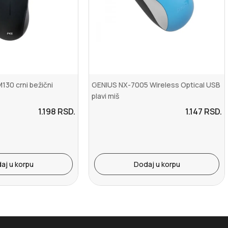
30 crni bežični
GENIUS NX-7005 Wireless Optical USB
plavi miš
1.198
RSD.
1.147
RSD.
aj u korpu
Dodaj u korpu