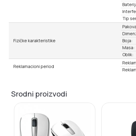
Baterij
Interfe
Tip se
Pakova
Dimenz
Fizičke karakteristike
Boja:
Masa:
Oblik:
Reklam
Reklamacioni period
Reklam
Srodni proizvodi