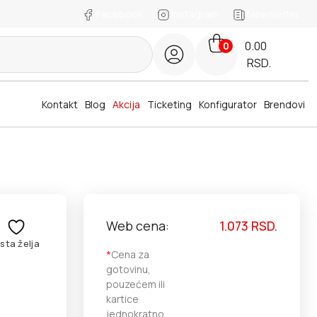
Facebook
Instagram
Newsletter
0.00
0
RSD.
Kontakt
Blog
Akcija
Ticketing
Konfigurator
Brendovi
Web cena:
1.073
RSD.
ista želja
*
Cena za
gotovinu,
pouzećem ili
kartice
jednokratno