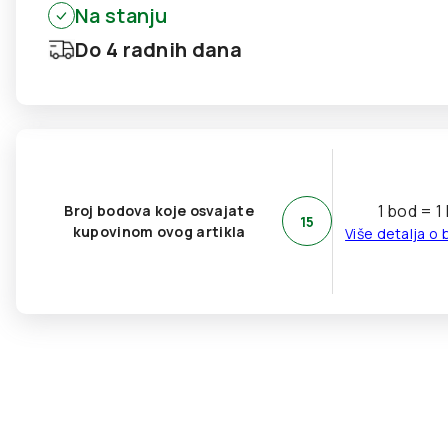
Na stanju
Do 4 radnih dana
1 bod = 1
Broj bodova koje osvajate
15
kupovinom ovog artikla
Više detalja o