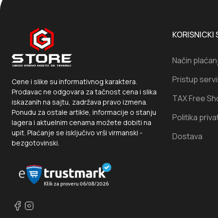
KORISNICKI 
Način plaćan
Pristup serv
Cene i slike su informativnog karaktera.
Prodavac ne odgovara za tačnost cena i slika
TAX Free Sh
iskazanih na sajtu, zadržava pravo izmena.
Ponudu za ostale artikle, informacije o stanju
Politika priva
lagera i aktuelnim cenama možete dobiti na
upit. Plaćanje se isključivo vrši virmanski -
Dostava
bezgotovinski.