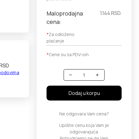
Maloprodajna
1.144
RSD.
cena:
*
Za odloženo
plaćanje
*
Cene su sa PDV-om
 RSD
 bodovima
Količina
Dodaj u korpu
Ne odgovara Vam cena?
Upišite cenu koja Vam je
odgovarajuća.
Potrudićemo se da Vam