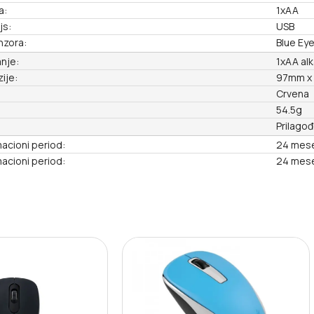
a:
1xAA
js:
USB
nzora:
Blue Ey
nje:
1xAA alk
ije:
97mm x
Crvena
54.5g
Prilago
acioni period:
24 mes
acioni period:
24 mes