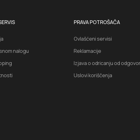
SERVIS
PRAVA POTROŠAČA
ja
Ovlašćeni servisi
isnom nalogu
Reklamacije
oping
Izjava o odricanju od odgovo
tnosti
Uslovi koriščenja