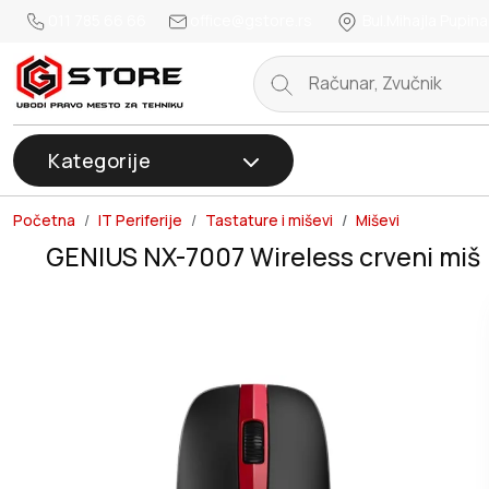
011 785 66 66
office@gstore.rs
Bul.Mihajla Pupina
Kategorije
Početna
IT Periferije
Tastature i miševi
Miševi
GENIUS NX-7007 Wireless crveni miš