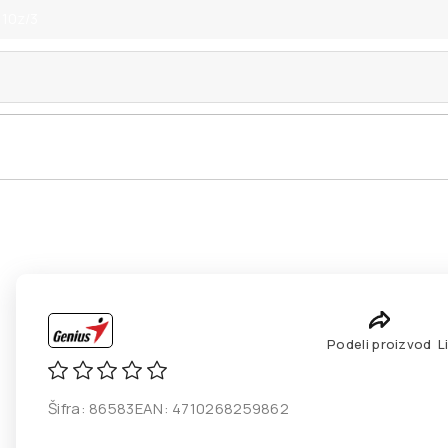
 10z/3
Podeli proizvod
L
Šifra:
86583
EAN:
4710268259862