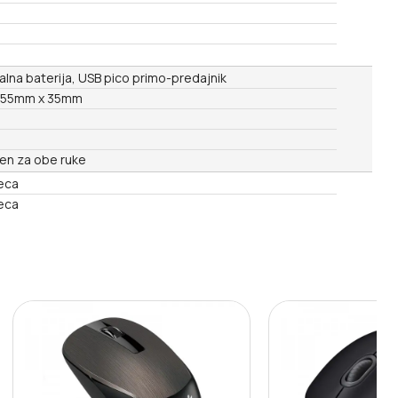
e
alna baterija, USB pico primo-predajnik
 55mm x 35mm
đen za obe ruke
eca
eca