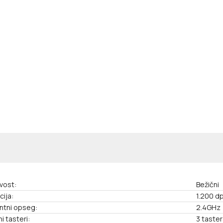
vost:
Bežični
cija:
1.200 dp
ntni opseg:
2.4GHz
i tasteri:
3 taster