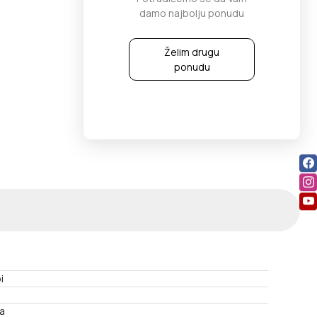
damo najbolju ponudu
Želim drugu
ponudu
i
a