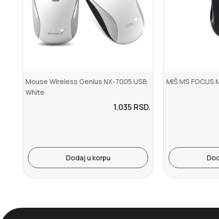
Mouse Wireless Genius NX-7005 USB
MIŠ MS FOCUS M1
White
1.035
RSD.
Dodaj u korpu
Dod