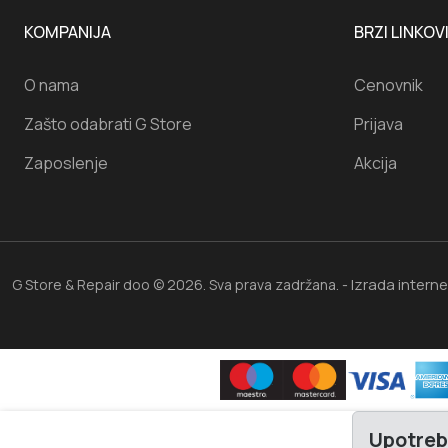
KOMPANIJA
BRZI LINKOV
O nama
Cenovnik
Zašto odabrati G Store
Prijava
Zaposlenje
Akcija
Izrada intern
G Store & Repair doo © 2026. Sva prava zadržana. -
Upotreb