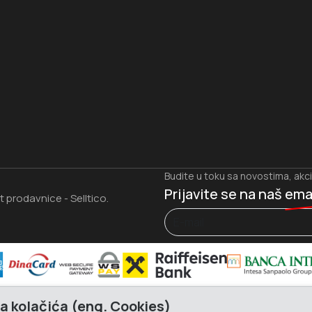
I
Budite u toku sa novostima, akc
Prijavite se na naš
ema
et prodavnice
Selltico.
-
a kolačića (eng. Cookies)