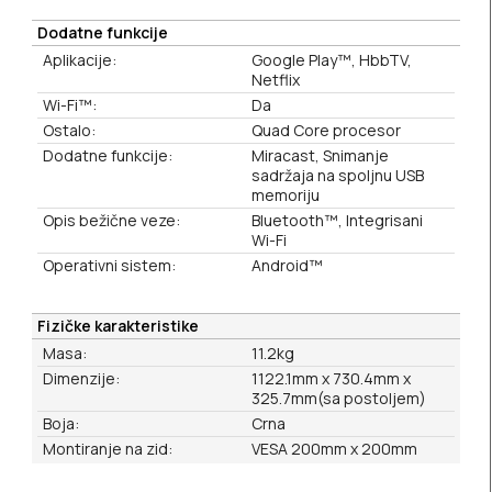
Dodatne funkcije
Aplikacije:
Google Play™, HbbTV,
Netflix
Wi-Fi™:
Da
Ostalo:
Quad Core procesor
Dodatne funkcije:
Miracast, Snimanje
sadržaja na spoljnu USB
memoriju
Opis bežične veze:
Bluetooth™, Integrisani
Wi-Fi
Operativni sistem:
Android™
Fizičke karakteristike
Masa:
11.2kg
Dimenzije:
1122.1mm x 730.4mm x
325.7mm(sa postoljem)
Boja:
Crna
Montiranje na zid:
VESA 200mm x 200mm