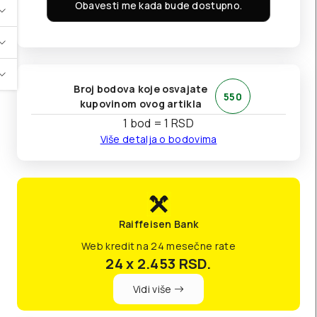
Obavesti me kada bude dostupno.
Broj bodova koje osvajate
550
kupovinom ovog artikla
1 bod = 1 RSD
Više detalja o bodovima
Raiffeisen Bank
Web kredit na 24 mesečne rate
24 x 2.453
RSD.
Vidi više