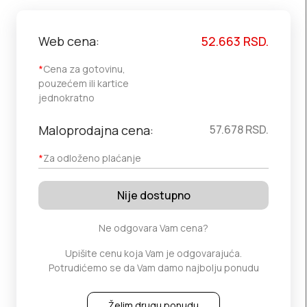
Web cena:
52.663
RSD.
*
Cena za gotovinu,
pouzećem ili kartice
jednokratno
Maloprodajna cena:
57.678
RSD.
*
Za odloženo plaćanje
Nije dostupno
Ne odgovara Vam cena?
Upišite cenu koja Vam je odgovarajuća.
Potrudićemo se da Vam damo najbolju ponudu
Želim drugu ponudu