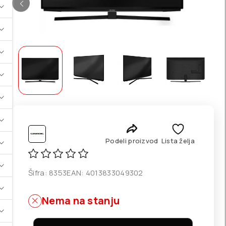
Podeli proizvod
Lista želja
Šifra:
8353
EAN:
4013833049302
Nema na stanju