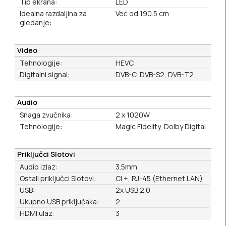
Tip ekrana:
LED
Idealna razdaljina za
Već od 190.5 cm
gledanje:
Video
Tehnologije:
HEVC
Digitalni signal:
DVB-C, DVB-S2, DVB-T2
Audio
Snaga zvučnika:
2 x 1020W
Tehnologije:
Magic Fidelity, Dolby Digital
Priključci Slotovi
Audio izlaz:
3.5mm
Ostali priključci Slotovi:
CI +, RJ-45 (Ethernet LAN)
USB:
2x USB 2.0
Ukupno USB priključaka:
2
HDMI ulaz:
3