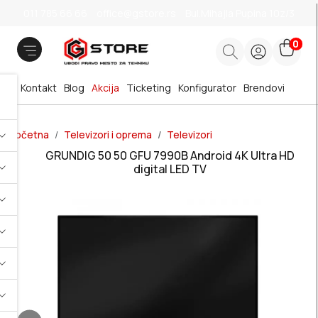
011 785 66 66
office@gstore.rs
Bul.Mihajla Pupina 10z/3
0
Kontakt
Blog
Akcija
Ticketing
Konfigurator
Brendovi
Početna
Televizori i oprema
Televizori
GRUNDIG 50 50 GFU 7990B Android 4K Ultra HD
digital LED TV