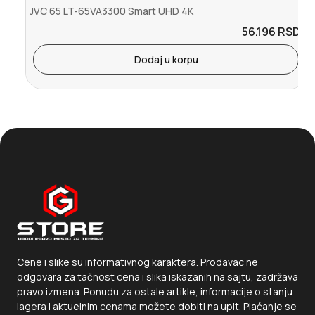
JVC 65 LT-65VA3300 Smart UHD 4K
56.196
RSD.
Dodaj u korpu
Cene i slike su informativnog karaktera. Prodavac ne
odgovara za tačnost cena i slika iskazanih na sajtu, zadržava
pravo izmena. Ponudu za ostale artikle, informacije o stanju
lagera i aktuelnim cenama možete dobiti na upit. Plaćanje se