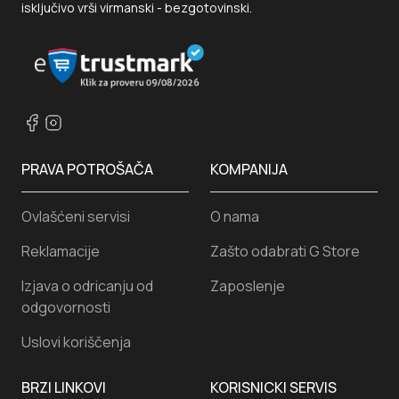
isključivo vrši virmanski - bezgotovinski.
PRAVA POTROŠAČA
KOMPANIJA
Ovlašćeni servisi
O nama
Reklamacije
Zašto odabrati G Store
Izjava o odricanju od
Zaposlenje
odgovornosti
Uslovi koriščenja
BRZI LINKOVI
KORISNICKI SERVIS