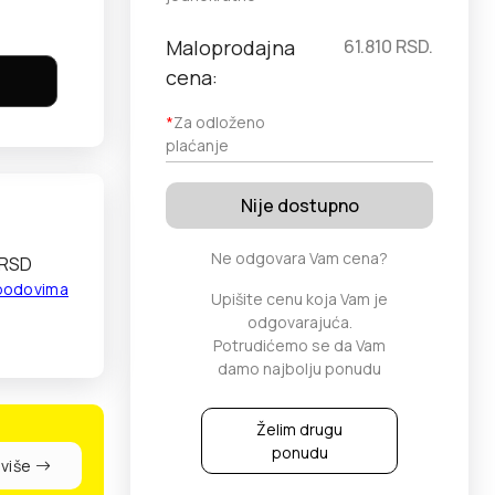
Maloprodajna
61.810
RSD.
cena:
*
Za odloženo
plaćanje
Nije dostupno
Ne odgovara Vam cena?
 RSD
 bodovima
Upišite cenu koja Vam je
odgovarajuća.
Potrudićemo se da Vam
damo najbolju ponudu
Želim drugu
ponudu
 više