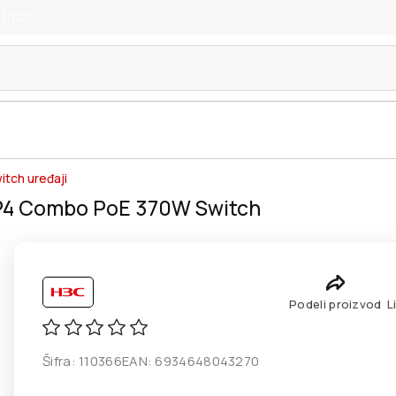
 10z/3
itch uređaji
P4 Combo PoE 370W Switch
Podeli proizvod
L
Šifra:
110366
EAN:
6934648043270