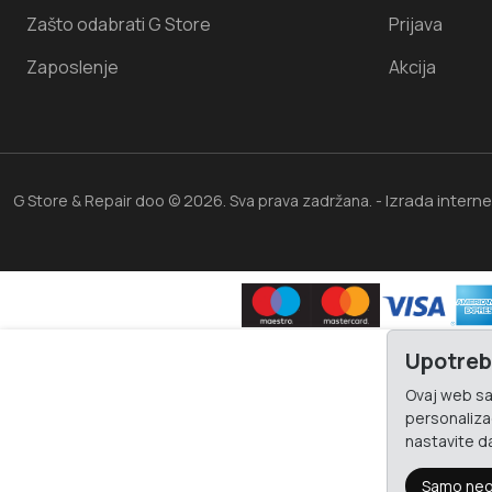
Zašto odabrati G Store
Prijava
Zaposlenje
Akcija
Izrada intern
G Store & Repair doo © 2026. Sva prava zadržana. -
Upotreb
Ovaj web saj
personalizac
nastavite da
Samo neo