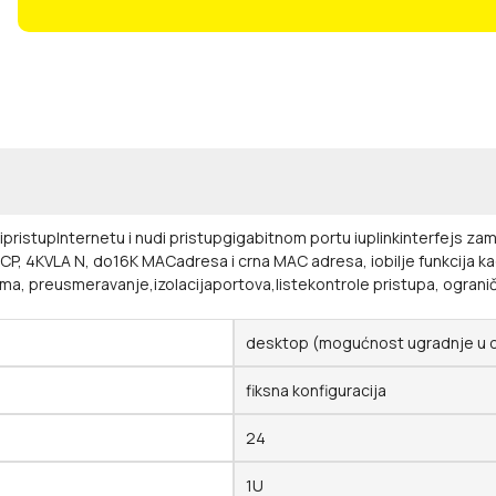
ristupInternetu i nudi pristupgigabitnom portu iuplinkinterfejs za
, 4KVLA N, do16K MACadresa i crna MAC adresa, iobilje funkcija kao
, preusmeravanje,izolacijaportova,listekontrole pristupa, ograniče
desktop (mogućnost ugradnje u 
fiksna konfiguracija
24
1U