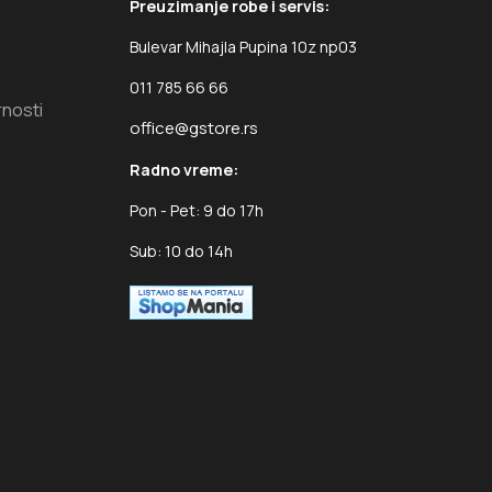
Preuzimanje robe i servis:
Bulevar Mihajla Pupina 10z np03
011 785 66 66
rnosti
office@gstore.rs
Radno vreme:
Pon - Pet: 9 do 17h
Sub: 10 do 14h