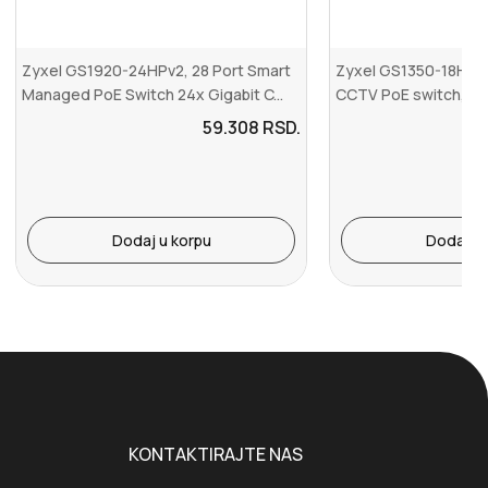
Zyxel GS1920-24HPv2, 28 Port Smart
Zyxel GS1350-18HP, 
Managed PoE Switch 24x Gigabit C...
CCTV PoE switch, lon
59.308
RSD.
Dodaj u korpu
Dodaj u 
KONTAKTIRAJTE NAS