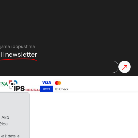
ijama i popustima.
il newsletter
. Ako
čića.
ikaži detalje