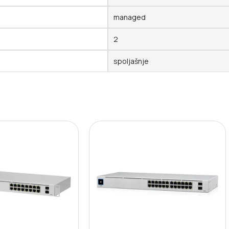
managed
2
spoljašnje