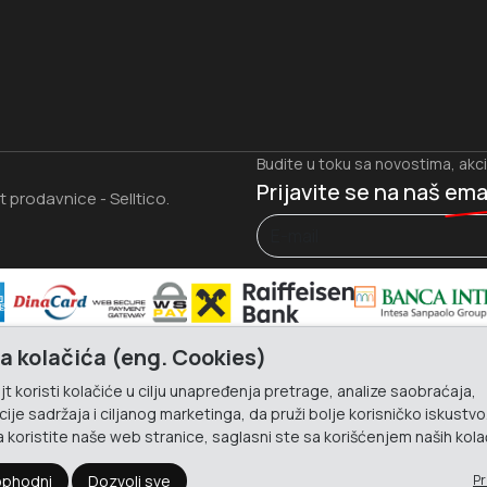
Budite u toku sa novostima, akc
Prijavite se na naš
ema
et prodavnice
Selltico.
-
a kolačića (eng. Cookies)
t koristi kolačiće u cilju unapređenja pretrage, analize saobraćaja,
ije sadržaja i ciljanog marketinga, da pruži bolje korisničko iskustvo
 koristite naše web stranice, saglasni ste sa korišćenjem naših kola
phodni
Dozvoli sve
Pr