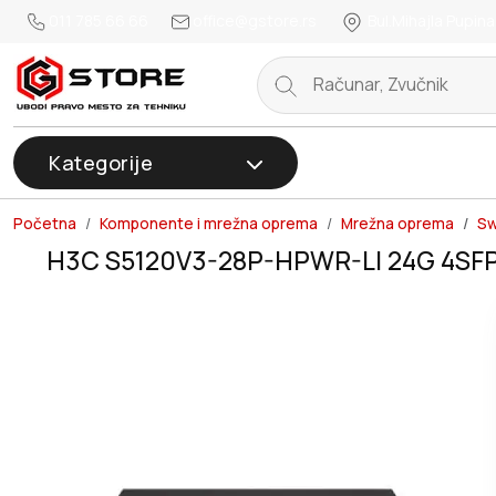
011 785 66 66
office@gstore.rs
Bul.Mihajla Pupina
Kategorije
Početna
Komponente i mrežna oprema
Mrežna oprema
Sw
H3C S5120V3-28P-HPWR-LI 24G 4SF