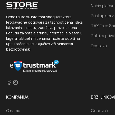
Način plaćan
Pristup serv
Cene i slike su informativnog karaktera.
Prodavac ne odgovara za tačnost cena i slika
TAX Free Sh
iskazanih na sajtu, zadržava pravo izmena.
Ponudu za ostale artikle, informacije o stanju
Politika priva
lagera i aktuelnim cenama možete dobiti na
upit. Plaćanje se isključivo vrši virmanski -
Dostava
bezgotovinski.
KOMPANIJA
BRZI LINKOV
O nama
Cenovnik