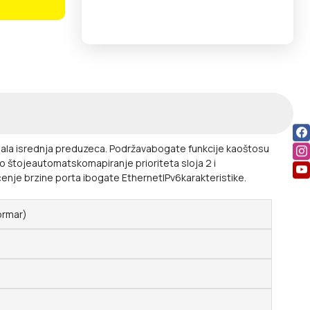
mala isrednja preduzeca. Podržavabogate funkcije kaoštosu
 štojeautomatskomapiranje prioriteta sloja 2 i
nje brzine porta ibogate EthernetIPv6karakteristike.
ormar)