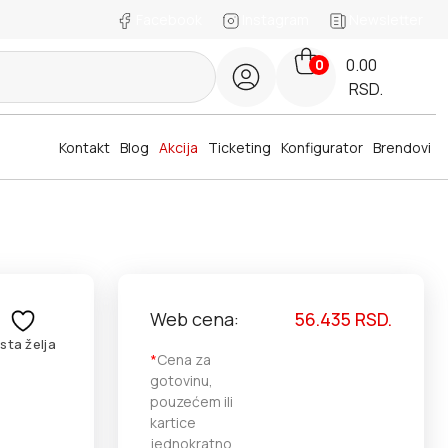
Facebook
Instagram
Newsletter
0.00
0
RSD.
Kontakt
Blog
Akcija
Ticketing
Konfigurator
Brendovi
Web cena:
56.435
RSD.
ista želja
*
Cena za
gotovinu,
pouzećem ili
kartice
jednokratno