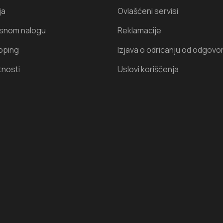
ja
Ovlašćeni servisi
isnom nalogu
Reklamacije
oping
Izjava o odricanju od odgovo
tnosti
Uslovi koriščenja
I