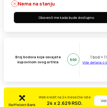
Nema na stanju
Obavesti me kada bude dostupno.
1 bod = 1
Broj bodova koje osvajate
600
kupovinom ovog artikla
Više detalja o
Web kredit na 24 mesečne rate
Vidi
24 x 2.629
RSD.
Raiffeisen Bank