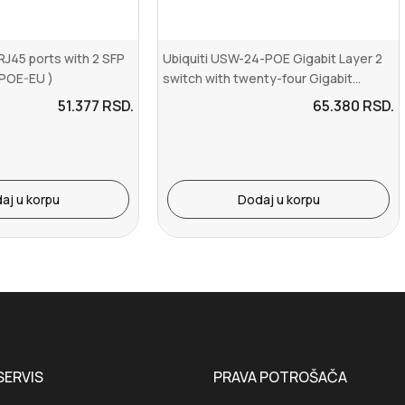
J45 ports with 2 SFP
Ubiquiti USW-24-POE Gigabit Layer 2
-POE-EU )
switch with twenty-four Gigabit...
51.377
RSD.
65.380
RSD.
aj u korpu
Dodaj u korpu
SERVIS
PRAVA POTROŠAČA