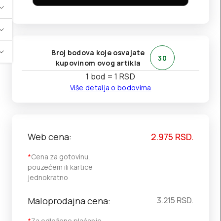
Broj bodova koje osvajate
30
kupovinom ovog artikla
1 bod = 1 RSD
Više detalja o bodovima
Web cena:
2.975
RSD.
*
Cena za gotovinu,
pouzećem ili kartice
jednokratno
Maloprodajna cena:
3.215
RSD.
*
Za odloženo plaćanje