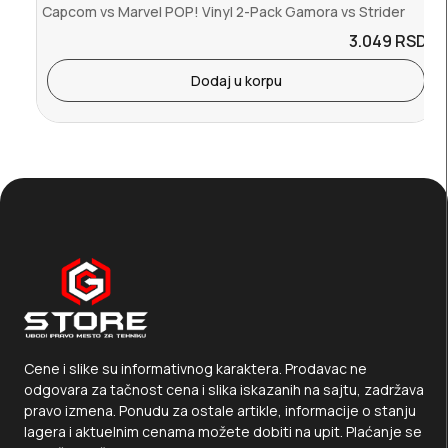
Capcom vs Marvel POP! Vinyl 2-Pack Gamora vs Strider
3.049
RSD.
Dodaj u korpu
Cene i slike su informativnog karaktera. Prodavac ne
odgovara za tačnost cena i slika iskazanih na sajtu, zadržava
pravo izmena. Ponudu za ostale artikle, informacije o stanju
lagera i aktuelnim cenama možete dobiti na upit. Plaćanje se