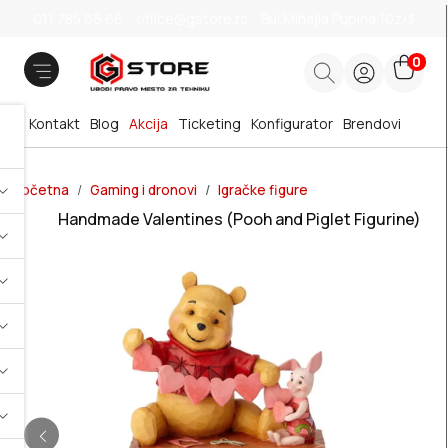
011 785 66 66
office@gstore.rs
Bul.Mihajla Pupina 10z/3
0
Kontakt
Blog
Akcija
Ticketing
Konfigurator
Brendovi
Početna
Gaming i dronovi
Igračke figure
Handmade Valentines (Pooh and Piglet Figurine)