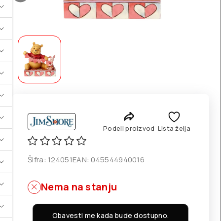
Podeli proizvod
Lista želja
Šifra:
124051
EAN:
045544940016
Nema na stanju
Obavesti me kada bude dostupno.