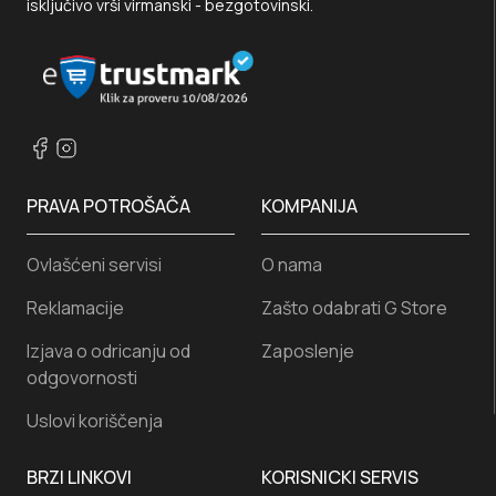
isključivo vrši virmanski - bezgotovinski.
PRAVA POTROŠAČA
KOMPANIJA
Ovlašćeni servisi
O nama
Reklamacije
Zašto odabrati G Store
Izjava o odricanju od
Zaposlenje
odgovornosti
Uslovi koriščenja
BRZI LINKOVI
KORISNICKI SERVIS