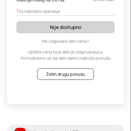
*
Za odloženo plaćanje
Nije dostupno
Ne odgovara Vam cena?
Upišite cenu koja Vam je odgovarajuća.
Potrudićemo se da Vam damo najbolju ponudu
Želim drugu ponudu