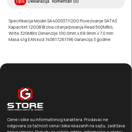
Opis
Deklaracija
Komentari (0)
Specifikacija Model SA400S37/120G Povezivanje SATA3
Kapacitet 120GB Brzina citanja/pisanja Read 500MB/s,
Write 320MB/s Dimenzije 100.0mm x 69.9mm x 7.0 mm
Masa 41g EAN kod 740617261196 Garancija 3 godine
Cene i slike su informativnog karaktera. Prodavac ne
odgovara za tačnost cena i slika iskazanih na sajtu, zadržava
pravo izmena. Ponudu za ostale artikle, informacije o stanju