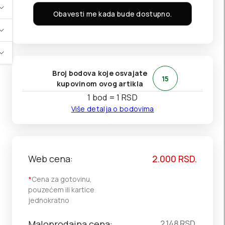
Obavesti me kada bude dostupno.
Broj bodova koje osvajate
15
kupovinom ovog artikla
1 bod = 1 RSD
Više detalja o bodovima
Web cena:
2.000
RSD.
*
Cena za gotovinu,
pouzećem ili kartice
jednokratno
Maloprodajna cena:
2.148
RSD.