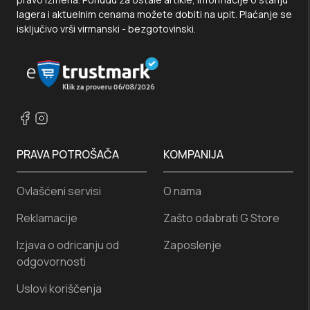
lagera i aktuelnim cenama možete dobiti na upit. Plaćanje se
isključivo vrši virmanski - bezgotovinski.
PRAVA POTROŠAČA
KOMPANIJA
Ovlašćeni servisi
O nama
Reklamacije
Zašto odabrati G Store
Izjava o odricanju od
Zaposlenje
odgovornosti
Uslovi koriščenja