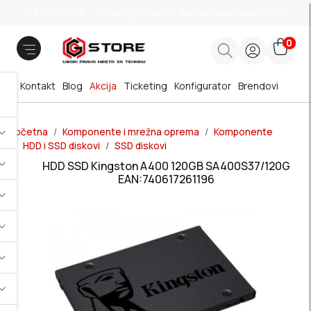
011 785 66 66
office@gstore.rs
Bul.Mihajla Pupina 10z/3
0
Kontakt
Blog
Akcija
Ticketing
Konfigurator
Brendovi
Početna
Komponente i mrežna oprema
Komponente
HDD i SSD diskovi
SSD diskovi
HDD SSD Kingston A400 120GB SA400S37/120G
EAN:740617261196