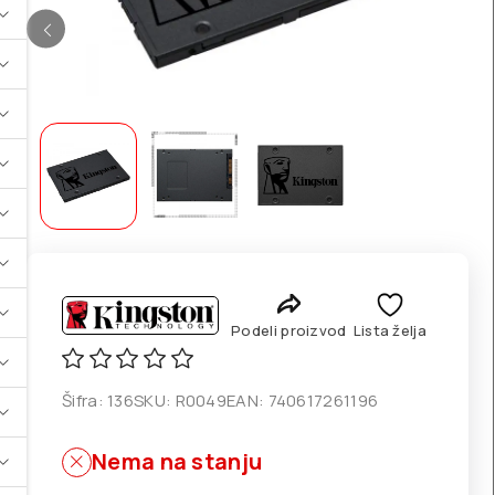
Podeli proizvod
Lista želja
Šifra:
136
SKU:
R0049
EAN:
740617261196
Nema na stanju