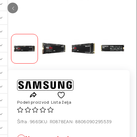
Podeli proizvod
Lista želja
Šifra:
966
SKU:
R0878
EAN:
8806090295539