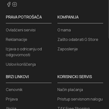
PRAVA POTROŠAČA
KOMPANIJA
Ovlašćeni servisi
O nama
Reklamacije
Zašto odabrati G Store
Izjava o odricanju od
Zaposlenje
odgovornosti
Uslovi koriščenja
BRZI LINKOVI
KORISNICKI SERVIS
Cenovnik
Način plaćanja
Prijava
Pristup servisnom nalogu
Akcija
TAX Free Shoping