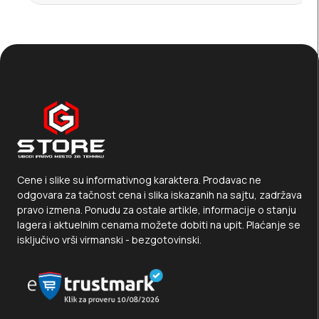
Cene i slike su informativnog karaktera. Prodavac ne
odgovara za tačnost cena i slika iskazanih na sajtu, zadržava
pravo izmena. Ponudu za ostale artikle, informacije o stanju
lagera i aktuelnim cenama možete dobiti na upit. Plaćanje se
isključivo vrši virmanski - bezgotovinski.