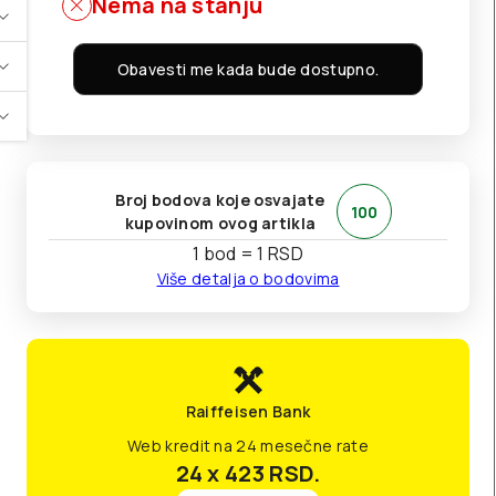
Nema na stanju
Obavesti me kada bude dostupno.
Broj bodova koje osvajate
100
kupovinom ovog artikla
1 bod = 1 RSD
Više detalja o bodovima
Raiffeisen Bank
Web kredit na 24 mesečne rate
24 x 423
RSD.