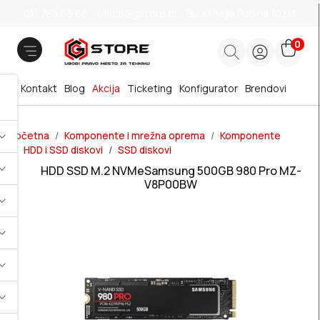
011 785 66 66
office@gstore.rs
Bul.Mihajla Pupina 10z/3
0
Kontakt
Blog
Akcija
Ticketing
Konfigurator
Brendovi
Početna
Komponente i mrežna oprema
Komponente
HDD i SSD diskovi
SSD diskovi
HDD SSD M.2 NVMeSamsung 500GB 980 Pro MZ-
V8P00BW