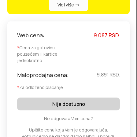
Vidi više
Web cena:
9.087
RSD.
*
Cena za gotovinu,
pouzećem ili kartice
jednokratno
Maloprodajna cena:
9.891
RSD.
*
Za odloženo plaćanje
Nije dostupno
Ne odgovara Vam cena?
Upišite cenu koja Vam je odgovarajuća.
Potrudićemo se da Vam damo najbolju ponudu