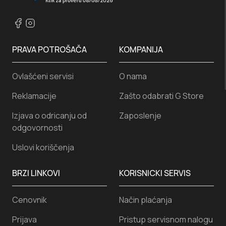
PRAVA POTROŠAČA
KOMPANIJA
Ovlašćeni servisi
O nama
Reklamacije
Zašto odabrati G Store
Izjava o odricanju od
Zaposlenje
odgovornosti
Uslovi koriščenja
BRZI LINKOVI
KORISNICKI SERVIS
Cenovnik
Način plaćanja
Prijava
Pristup servisnom nalogu