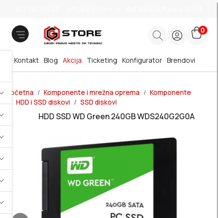
011 785 66 66
office@gstore.rs
Bul.Mihajla Pupina 10z/3
0
Kontakt
Blog
Akcija
Ticketing
Konfigurator
Brendovi
Početna
Komponente i mrežna oprema
Komponente
HDD i SSD diskovi
SSD diskovi
HDD SSD WD Green 240GB WDS240G2G0A