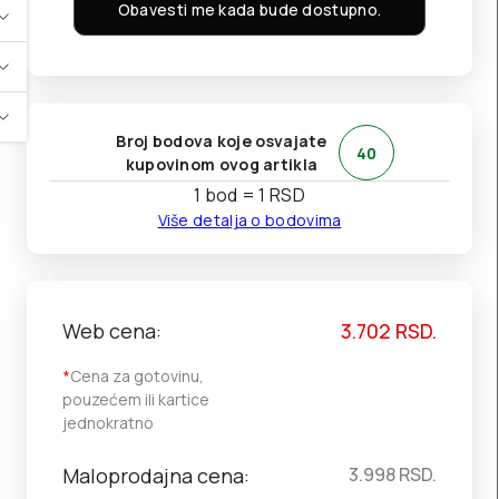
Obavesti me kada bude dostupno.
Broj bodova koje osvajate
40
kupovinom ovog artikla
1 bod = 1 RSD
Više detalja o bodovima
Web cena:
3.702
RSD.
*
Cena za gotovinu,
pouzećem ili kartice
jednokratno
Maloprodajna cena:
3.998
RSD.