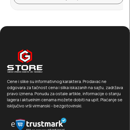
Cene i slike su informativnog karaktera. Prodavac ne
odgovara za tačnost cena i slika iskazanih na sajtu, zadržava
pravo izmena. Ponudu za ostale artikle, informacije o stanju
lagera i aktuelnim cenama možete dobiti na upit. Plaćanje se
isključivo vrši virmanski - bezgotovinski.