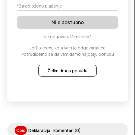
*
Za odloženo plaćanje
Nije dostupno
Ne odgovara Vam cena?
Upišite cenu koja Vam je odgovarajuća.
Potrudićemo se da Vam damo najbolju ponudu
Želim drugu ponudu
Opis
Deklaracija
Komentari (0)