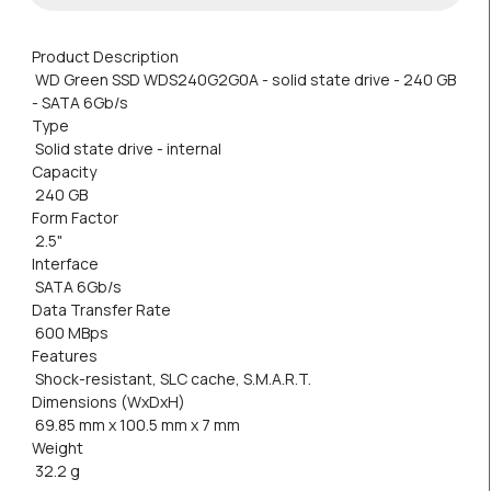
Product Description
WD Green SSD WDS240G2G0A - solid state drive - 240 GB
- SATA 6Gb/s
Type
Solid state drive - internal
Capacity
240 GB
Form Factor
2.5"
Interface
SATA 6Gb/s
Data Transfer Rate
600 MBps
Features
Shock-resistant, SLC cache, S.M.A.R.T.
Dimensions (WxDxH)
69.85 mm x 100.5 mm x 7 mm
Weight
32.2 g