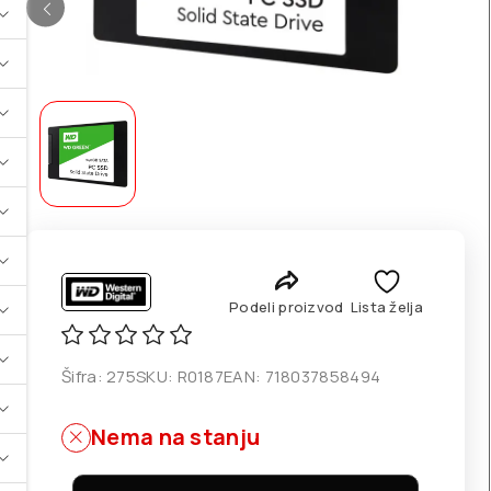
Podeli proizvod
Lista želja
Šifra:
275
SKU:
R0187
EAN:
718037858494
Nema na stanju