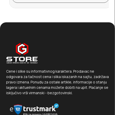
Cene i slike su informativnog karaktera. Prodavac ne
odgovara za tačnost cena i slika iskazanih na sajtu, zadržava
pravo izmena. Ponudu za ostale artikle, informacije o stanju
lagera i aktuelnim cenama možete dobiti na upit. Plaćanje se
isključivo vrši virmanski - bezgotovinski.