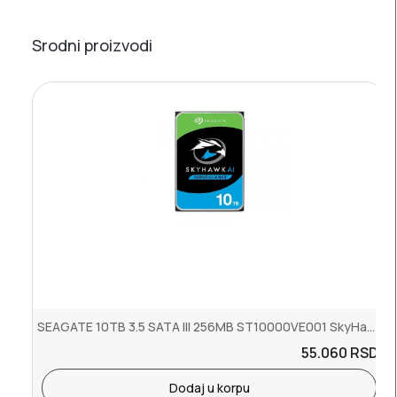
Srodni proizvodi
SEAGATE 10TB 3.5 SATA III 256MB ST10000VE001 SkyHawk Surveillance HDD
55.060
RSD.
Dodaj u korpu