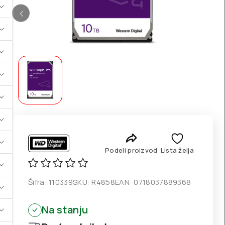
Podeli proizvod
Lista želja
Šifra:
110339
SKU:
R4858
EAN:
0718037889368
Na stanju