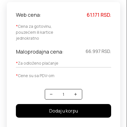
Web cena:
61.171
RSD.
*
Cena za gotovinu,
pouzećem ili kartice
jednokratno
Maloprodajna cena:
66.997
RSD.
*
Za odloženo plaćanje
*
Cene su sa PDV-om
Količina
Dodaj u korpu