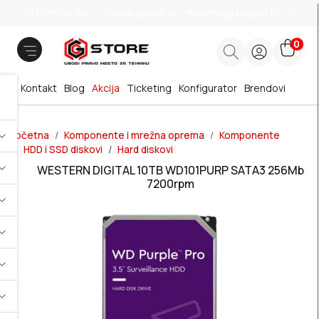
011 785 66 66
office@gstore.rs
Bul.Mihajla Pupina 10z/3
0
Kontakt
Blog
Akcija
Ticketing
Konfigurator
Brendovi
Početna
Komponente i mrežna oprema
Komponente
HDD i SSD diskovi
Hard diskovi
WESTERN DIGITAL 10TB WD101PURP SATA3 256Mb
7200rpm