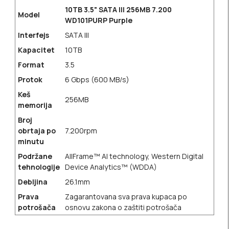
10TB 3.5" SATA III 256MB 7.200
Model
WD101PURP Purple
Interfejs
SATA III
Kapacitet
10TB
Format
3.5
Protok
6 Gbps (600 MB/s)
Keš
256MB
memorija
Broj
obrtaja po
7.200rpm
minutu
Podržane
AllFrame™ AI technology, Western Digital
tehnologije
Device Analytics™ (WDDA)
Debljina
26.1mm
Prava
Zagarantovana sva prava kupaca po
potrošača
osnovu zakona o zaštiti potrošača