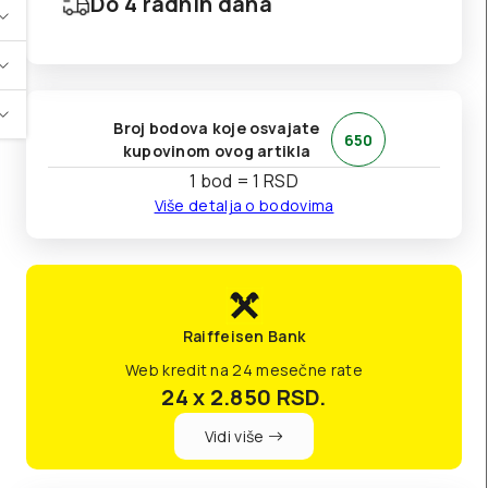
Do 4 radnih dana
Broj bodova koje osvajate
650
kupovinom ovog artikla
1 bod = 1 RSD
Više detalja o bodovima
Raiffeisen Bank
Web kredit na 24 mesečne rate
24 x 2.850
RSD.
Vidi više