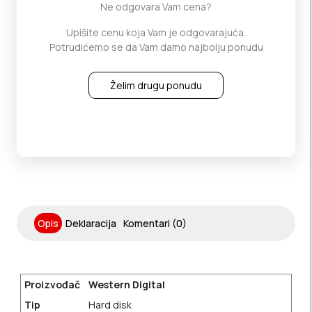
Ne odgovara Vam cena?
Upišite cenu koja Vam je odgovarajuća.
Potrudićemo se da Vam damo najbolju ponudu
Želim drugu ponudu
Opis
Deklaracija
Komentari (0)
Proizvođač
Western Digital
Tip
Hard disk