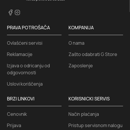
PRAVA POTROŠAČA
KOMPANIJA
Ovlašćeni servisi
O nama
Reklamacije
Zašto odabrati G Store
Izjava o odricanju od
Zaposlenje
odgovornosti
Uslovi koriščenja
BRZI LINKOVI
KORISNICKI SERVIS
Cenovnik
Način plaćanja
Prijava
Pristup servisnom nalogu