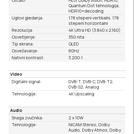
Ostalo:
HLG, Dolby Vision, HDR10,
Quantum Dot tehnologija,
HDR10+decoding
Uglovi gledanja:
178 stepeni vertikalni, 178
stepeni horizontalni
Rezolucija:
4K Ultra HD (3.840 x 2.160)
Osvetljenje:
350 nita
Tip ekrana:
QLED
Osvežavanje:
60Hz
Nativni kontrast:
3.200:1
Video
Digitalni signal:
DVB-T, DVB-C, DVB-T2,
DVB-S2, Analog
Tehnologije:
4K Upscaling
Audio
Snaga zvučnika:
2 x 10W
Tehnologije:
NICAM Stereo, Dolby
Audio, Dolby Atmos, Dolby