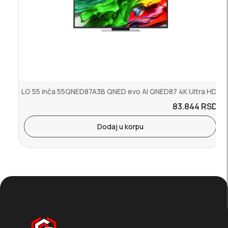
LG 55 inča 55QNED87A3B QNED evo AI QNED87 4K Ultra HD
83.844
RSD.
Dodaj u korpu