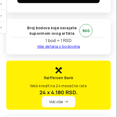
Broj bodova koje osvajate
900
kupovinom ovog artikla
1 bod = 1 RSD
Više detalja o bodovima
Raiffeisen Bank
Web kredit na 24 mesečne rate
24 x 4.180
RSD.
Vidi više