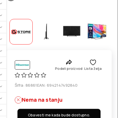
Podeli proizvod
Lista želja
Šifra:
86861
EAN:
6942147492840
Nema na stanju
Obavesti me kada bude dostupno.