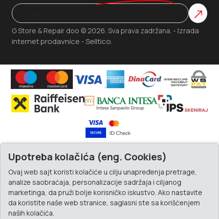
Izrada
G Store & Repair doo © 2026. Sva prava zadržana. -
internet prodavnice
Selltico.
-
Upotreba kolačića (eng. Cookies)
Ovaj web sajt koristi kolačiće u cilju unapređenja pretrage,
analize saobraćaja, personalizacije sadržaja i ciljanog
marketinga, da pruži bolje korisničko iskustvo. Ako nastavite
da koristite naše web stranice, saglasni ste sa korišćenjem
naših kolačića.