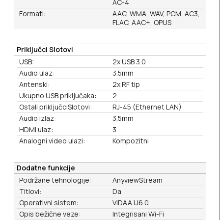
AC-4
Formati:
AAC, WMA, WAV, PCM, AC3,
FLAC, AAC+, OPUS
Priključci Slotovi
USB:
2x USB 3.0
Audio ulaz:
3.5mm
Antenski:
2x RF tip
Ukupno USB priključaka:
2
Ostali priključciSlotovi:
RJ-45 (Ethernet LAN)
Audio izlaz:
3.5mm
HDMI ulaz:
3
Analogni video ulazi:
Kompozitni
Dodatne funkcije
Podržane tehnologije:
AnyviewStream
Titlovi:
Da
Operativni sistem:
VIDAA U6.0
Opis bežične veze:
Integrisani Wi-Fi