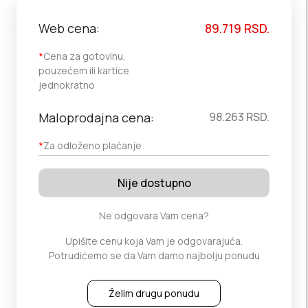
Web cena:
89.719
RSD.
*
Cena za gotovinu,
pouzećem ili kartice
jednokratno
Maloprodajna cena:
98.263
RSD.
*
Za odloženo plaćanje
Nije dostupno
Ne odgovara Vam cena?
Upišite cenu koja Vam je odgovarajuća.
Potrudićemo se da Vam damo najbolju ponudu
Želim drugu ponudu