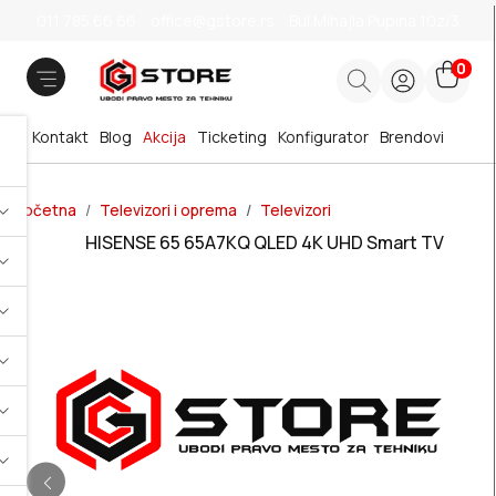
011 785 66 66
office@gstore.rs
Bul.Mihajla Pupina 10z/3
0
Kontakt
Blog
Akcija
Ticketing
Konfigurator
Brendovi
Početna
Televizori i oprema
Televizori
HISENSE 65 65A7KQ QLED 4K UHD Smart TV