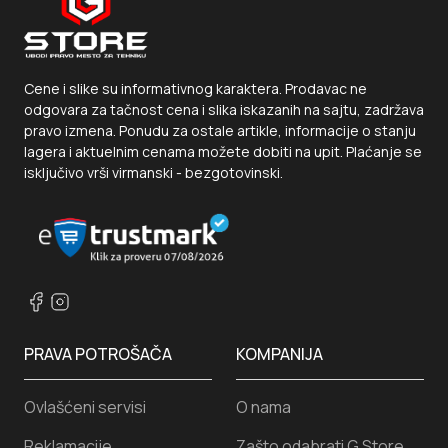
Cene i slike su informativnog karaktera. Prodavac ne
odgovara za tačnost cena i slika iskazanih na sajtu, zadržava
pravo izmena. Ponudu za ostale artikle, informacije o stanju
lagera i aktuelnim cenama možete dobiti na upit. Plaćanje se
isključivo vrši virmanski - bezgotovinski.
PRAVA POTROŠAČA
KOMPANIJA
Ovlašćeni servisi
O nama
Reklamacije
Zašto odabrati G Store