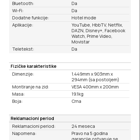
Bluetooth:
Da
Wi-Fi:
Da
Dodatne funkcije:
Hotel mode
Aplikacije:
YouTube, HbbTV, Netflix,
DAZN, Disney+, Facebook
Watch, Prime Video,
Movistar
Teletekst:
Da
Fizičke karakteristike
Dimenzije:
1.449mm x 903mm x
294mm (sa postoljem)
Montiranje na zid:
VESA 400mm x 200mm
Masa:
19.1kg
Boja:
Crna
Reklamacioni period
Reklamacioni period:
24 meseca
Napomena:
Pravo na 5 godina
garancije ostvaruje se