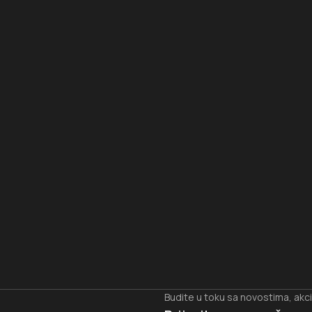
I
Budite u toku sa novostima, akc