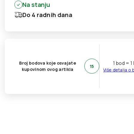
Na stanju
Do 4 radnih dana
1 bod = 1
Broj bodova koje osvajate
15
kupovinom ovog artikla
Više detalja o