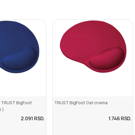
a TRUST BigFoot
TRUST BigFoot Gel crvena
 )
2.091
RSD.
1.746
RSD.