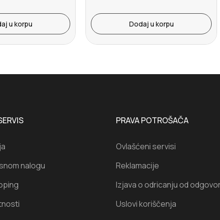
aj u korpu
Dodaj u korpu
SERVIS
PRAVA POTROŠAČA
ja
Ovlašćeni servisi
isnom nalogu
Reklamacije
oping
Izjava o odricanju od odgovo
tnosti
Uslovi koriščenja