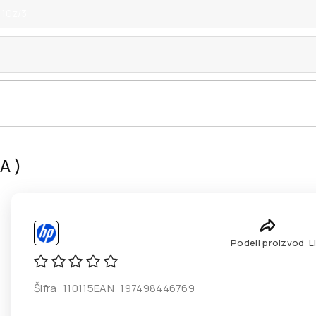
 10z/3
A )
Podeli proizvod
L
Šifra:
110115
EAN:
197498446769