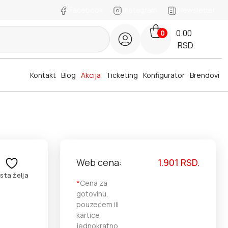
Facebook
Instagram
Newsletter
0.00
0
RSD.
Kontakt
Blog
Akcija
Ticketing
Konfigurator
Brendovi
Web cena:
1.901
RSD.
ista želja
*
Cena za
gotovinu,
pouzećem ili
kartice
jednokratno