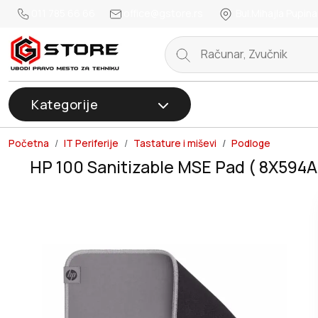
011 785 66 66
office@gstore.rs
Bul.Mihajla Pupina
Kategorije
Početna
IT Periferije
Tastature i miševi
Podloge
HP 100 Sanitizable MSE Pad ( 8X594A