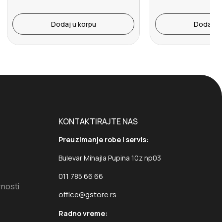
Dodaj u korpu
Dodaj u 
KONTAKTIRAJTE NAS
Preuzimanje robe i servis:
Bulevar Mihajla Pupina 10z np03
011 785 66 66
rnosti
office@gstore.rs
Radno vreme: