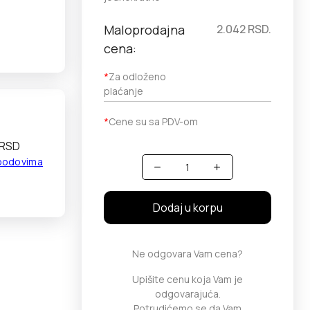
Maloprodajna
2.042
RSD.
cena:
*
Za odloženo
plaćanje
*
Cene su sa PDV-om
 RSD
 bodovima
Količina
Dodaj u korpu
Ne odgovara Vam cena?
Upišite cenu koja Vam je
odgovarajuća.
Potrudićemo se da Vam