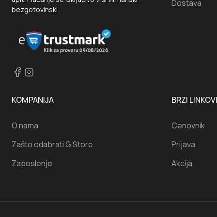
Dostava
bezgotovinski.
KOMPANIJA
BRZI LINKOV
O nama
Cenovnik
Zašto odabrati G Store
Prijava
Zaposlenje
Akcija