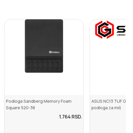
Podloga Sandberg Memory Foam
ASUS NC13 TUF GAMI
Square 520-38
podloga za miš
1.764
RSD.