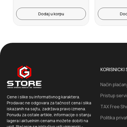
Dodaj u korpu
Dod
KORISNICKI 
Način plaćan
Pristup serv
Cene i slike su informativnog karaktera.
Prodavac ne odgovara za tačnost cena i slika
TAX Free Sh
iskazanih na sajtu, zadržava pravo izmena.
Ponudu za ostale artikle, informacije o stanju
Politika priva
lagera i aktuelnim cenama možete dobiti na
upit. Plaćanje se isključivo vrši virmanski -