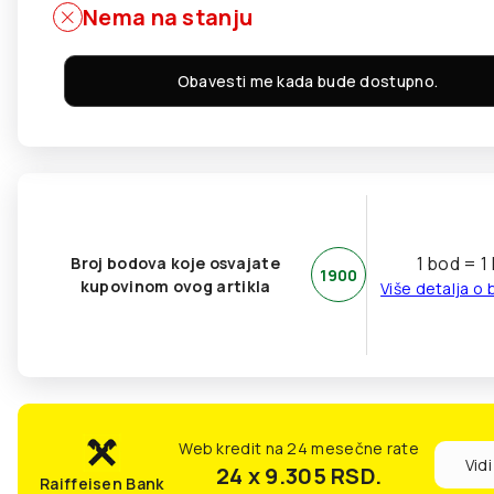
Nema na stanju
Obavesti me kada bude dostupno.
1 bod = 1
Broj bodova koje osvajate
1900
kupovinom ovog artikla
Više detalja o
Web kredit na 24 mesečne rate
Vidi
24 x 9.305
RSD.
Raiffeisen Bank