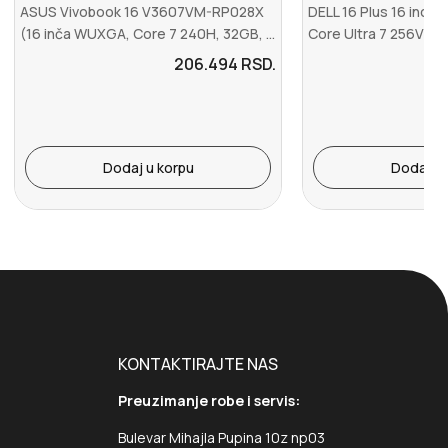
ASUS Vivobook 16 V3607VM-RP028X
DELL 16 Plus 16 inch
(16 inča WUXGA, Core 7 240H, 32GB, ...
Core Ultra 7 256V 16
206.494
RSD.
Dodaj u korpu
Dodaj u 
KONTAKTIRAJTE NAS
Preuzimanje robe i servis:
Bulevar Mihajla Pupina 10z np03