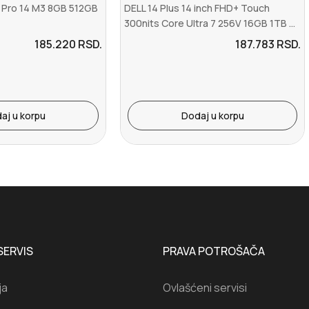
Pro 14 M3 8GB 512GB
DELL 14 Plus 14 inch FHD+ Touch
300nits Core Ultra 7 256V 16GB 1TB ...
185.220
RSD.
187.783
RSD.
aj u korpu
Dodaj u korpu
SERVIS
PRAVA POTROŠAČA
ja
Ovlašćeni servisi