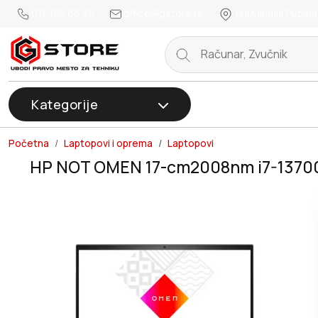
011 785 66 66
office@gstore.rs
Bul.Mihajla Pupina
Kategorije
Početna
Laptopovi i oprema
Laptopovi
HP NOT OMEN 17-cm2008nm i7-1370