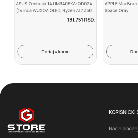
ASUS Zenbook 14 UM3406KA-QD024
APPLE MacBook 
(14 inča WUXGA OLED, Ryzen AI 7 350...
Space Gray
181.751
RSD.
Dodaj u korpu
Dod
KORISNICKI 
Način plaćan