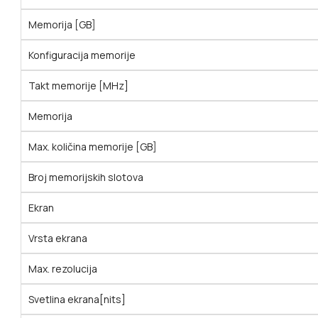
Memorija [GB]
Konfiguracija memorije
Takt memorije [MHz]
Memorija
Max. količina memorije [GB]
Broj memorijskih slotova
Ekran
Vrsta ekrana
Max. rezolucija
Svetlina ekrana[nits]