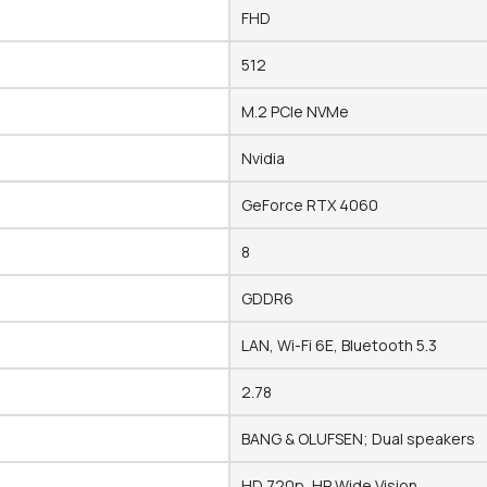
FHD
512
M.2 PCIe NVMe
Nvidia
GeForce RTX 4060
8
GDDR6
LAN, Wi-Fi 6E, Bluetooth 5.3
2.78
BANG & OLUFSEN; Dual speakers
HD 720p, HP Wide Vision