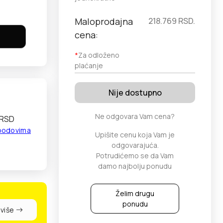
Maloprodajna
218.769
RSD.
cena:
*
Za odloženo
plaćanje
Nije dostupno
Ne odgovara Vam cena?
 RSD
 bodovima
Upišite cenu koja Vam je
odgovarajuća.
Potrudićemo se da Vam
damo najbolju ponudu
Želim drugu
ponudu
 više