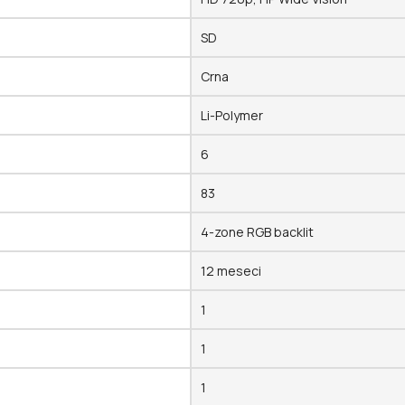
SD
Crna
Li-Polymer
6
83
4-zone RGB backlit
12 meseci
1
1
1