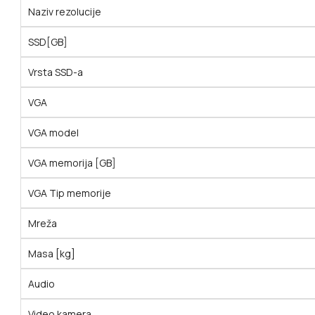
Naziv rezolucije
SSD[GB]
Vrsta SSD-a
VGA
VGA model
VGA memorija [GB]
VGA Tip memorije
Mreža
Masa [kg]
Audio
Video kamera