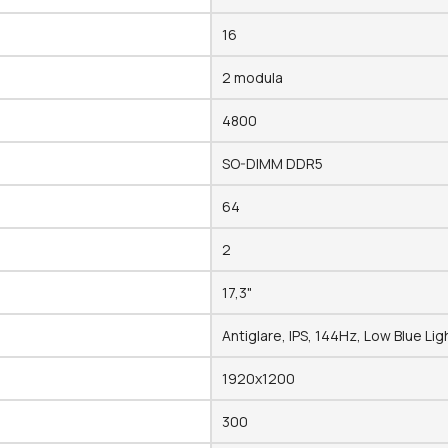
16
2 modula
4800
SO-DIMM DDR5
64
2
17,3"
Antiglare, IPS, 144Hz, Low Blue Lig
1920x1200
300