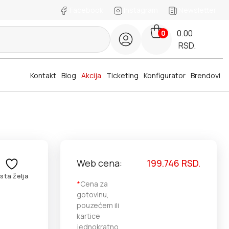
Facebook
Instagram
Newsletter
0.00
0
RSD.
Kontakt
Blog
Akcija
Ticketing
Konfigurator
Brendovi
Web cena:
199.746
RSD.
ista želja
*
Cena za
gotovinu,
pouzećem ili
kartice
jednokratno