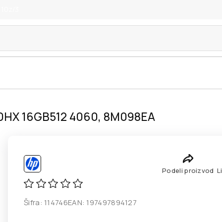
 10z/3
0HX 16GB512 4060, 8M098EA
Podeli proizvod
L
Šifra:
114746
EAN:
197497894127