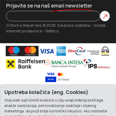
Prijavite se na naš
email newsletter
Izrada
G Store & Repair doo © 2026. Sva prava zadržana. -
internet prodavnice
Selltico.
-
Upotreba kolačića (eng. Cookies)
Ovaj web sajt koristi kolačiće u cilju unapređenja pretrage,
analize saobraćaja, personalizacije sadržaja i ciljanog
marketinga, da pruži bolje korisničko iskustvo. Ako nastavite