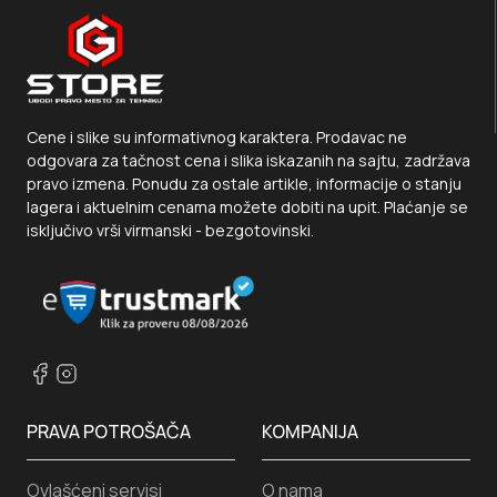
Cene i slike su informativnog karaktera. Prodavac ne
odgovara za tačnost cena i slika iskazanih na sajtu, zadržava
pravo izmena. Ponudu za ostale artikle, informacije o stanju
lagera i aktuelnim cenama možete dobiti na upit. Plaćanje se
isključivo vrši virmanski - bezgotovinski.
PRAVA POTROŠAČA
KOMPANIJA
Ovlašćeni servisi
O nama