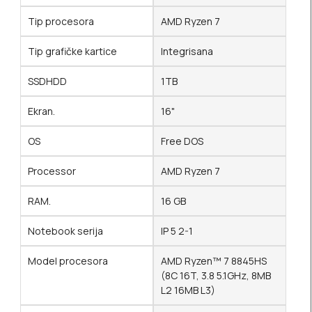
Tip procesora
AMD Ryzen 7
Tip grafičke kartice
Integrisana
SSDHDD
1TB
Ekran.
16"
OS
Free DOS
Processor
AMD Ryzen 7
RAM.
16 GB
Notebook serija
IP 5 2-1
Model procesora
AMD Ryzen™ 7 8845HS
(8C 16T, 3.8 5.1GHz, 8MB
L2 16MB L3)