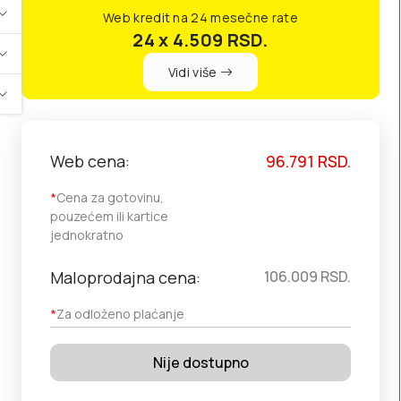
Web kredit na 24 mesečne rate
24 x 4.509
RSD.
Vidi više
Web cena:
96.791
RSD.
*
Cena za gotovinu,
pouzećem ili kartice
jednokratno
Maloprodajna cena:
106.009
RSD.
*
Za odloženo plaćanje
Nije dostupno