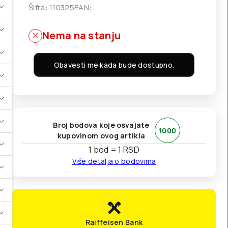
Šifra:
110325
EAN:
Nema na stanju
Obavesti me kada bude dostupno.
Broj bodova koje osvajate
1000
kupovinom ovog artikla
1 bod = 1 RSD
Više detalja o bodovima
Raiffeisen Bank