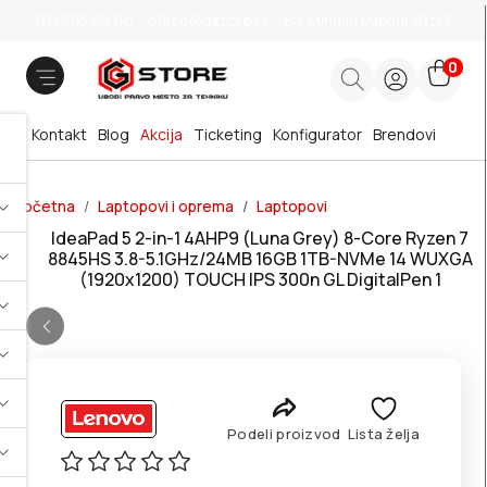
011 785 66 66
office@gstore.rs
Bul.Mihajla Pupina 10z/3
0
Kontakt
Blog
Akcija
Ticketing
Konfigurator
Brendovi
Početna
Laptopovi i oprema
Laptopovi
IdeaPad 5 2-in-1 4AHP9 (Luna Grey) 8-Core Ryzen 7
8845HS 3.8-5.1GHz/24MB 16GB 1TB-NVMe 14 WUXGA
(1920x1200) TOUCH IPS 300n GL DigitalPen 1
Podeli proizvod
Lista želja