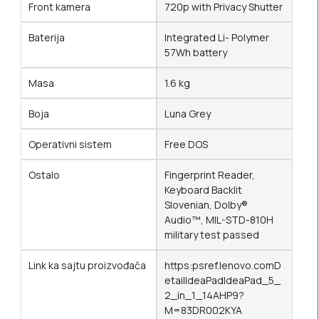
Front kamera
720p with Privacy Shutter
Baterija
Integrated Li- Polymer
57Wh battery
Masa
1.6 kg
Boja
Luna Grey
Operativni sistem
Free DOS
Ostalo
Fingerprint Reader,
Keyboard Backlit
Slovenian, Dolby®
Audio™, MIL-STD-810H
military test passed
Link ka sajtu proizvođača
https:psref.lenovo.comD
etailIdeaPadIdeaPad_5_
2_in_1_14AHP9?
M=83DR002KYA