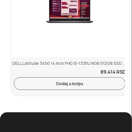
DELL Latitude 3450 14 inch FHD i5-1335U 8GB 512GB SSD Backlit FP Ub...
89.414
RSD.
Dodaj u korpu