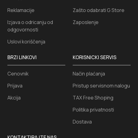
Reklamacije
Zašto odabrati G Store
Izjava o odricanju od
Zaposlenje
odgovornosti
Uslovi koriščenja
BRZI LINKOVI
KORISNICKI SERVIS
Cenovnik
Način plaćanja
Prijava
Pristup servisnom nalogu
Akcija
TAX Free Shoping
Politika privatnosti
Dostava
KONTAKTIRAJTE NAS