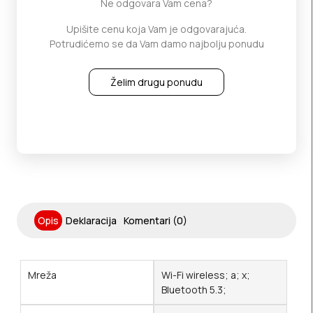
Ne odgovara Vam cena?
Upišite cenu koja Vam je odgovarajuća.
Potrudićemo se da Vam damo najbolju ponudu
Želim drugu ponudu
Opis
Deklaracija
Komentari (0)
Mreža
Wi-Fi wireless; a; x;
Bluetooth 5.3;