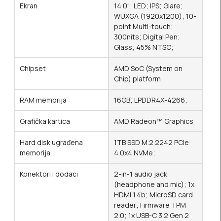
Ekran
14.0"; LED; IPS; Glare;
WUXGA (1920x1200); 10-
point Multi-touch;
300nits; Digital Pen;
Glass; 45% NTSC;
Chipset
AMD SoC (System on
Chip) platform
RAM memorija
16GB; LPDDR4X-4266;
Grafička kartica
AMD Radeon™ Graphics
Hard disk ugrađena
1TB SSD M.2 2242 PCIe
memorija
4.0x4 NVMe;
Konektori i dodaci
2-in-1 audio jack
(headphone and mic); 1x
HDMI 1.4b; MicroSD card
reader; Firmware TPM
2.0; 1x USB-C 3.2 Gen 2