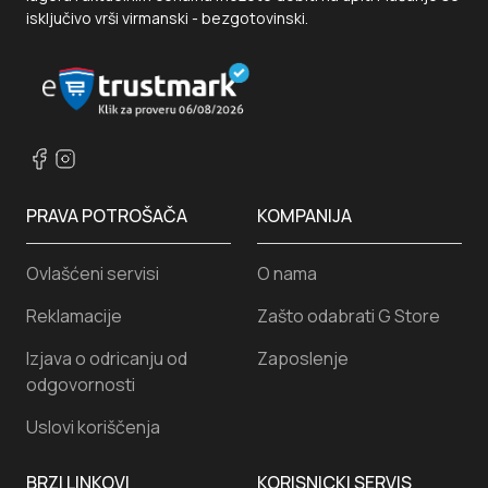
isključivo vrši virmanski - bezgotovinski.
PRAVA POTROŠAČA
KOMPANIJA
Ovlašćeni servisi
O nama
Reklamacije
Zašto odabrati G Store
Izjava o odricanju od
Zaposlenje
odgovornosti
Uslovi koriščenja
BRZI LINKOVI
KORISNICKI SERVIS