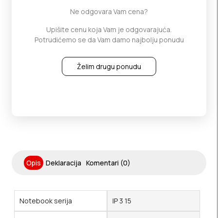
Ne odgovara Vam cena?
Upišite cenu koja Vam je odgovarajuća.
Potrudićemo se da Vam damo najbolju ponudu
Želim drugu ponudu
Opis
Deklaracija
Komentari (0)
Notebook serija
IP 3 15