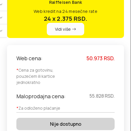
Raiffeisen Bank
Web kredit na 24 mesečne rate
24 x 2.375
RSD.
Vidi više
Web cena:
50.973
RSD.
*
Cena za gotovinu,
pouzećem ili kartice
jednokratno
Maloprodajna cena:
55.828
RSD.
*
Za odloženo plaćanje
Nije dostupno