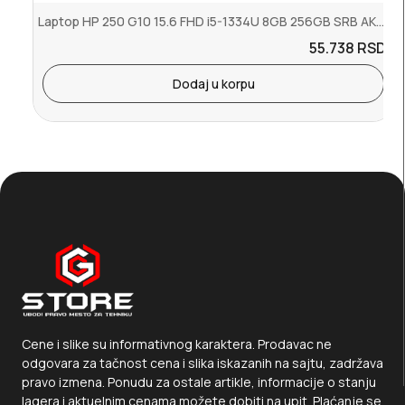
Laptop HP 250 G10 15.6 FHD i5-1334U 8GB 256GB SRB AK9P7AT
55.738
RSD.
Dodaj u korpu
Cene i slike su informativnog karaktera. Prodavac ne
odgovara za tačnost cena i slika iskazanih na sajtu, zadržava
pravo izmena. Ponudu za ostale artikle, informacije o stanju
lagera i aktuelnim cenama možete dobiti na upit. Plaćanje se