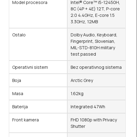
Model procesora
Intel® Core™ i5-12450H,
8C (4P + 4E) 12T, P-core
2.0 4.4GHz, E-core 1.5
3.3GHz, 12MB
Ostalo
Dolby Audio, Keyboard,
Fingerprint, Slovenian,
MIL-STD-810H military
test passed
Operativni sistem
Bez operativnog sistema
Boja
Arctic Grey
Masa
1.62kg
Baterija
Integrated 47Wh
Front kamera
FHD 1080p with Privacy
Shutter