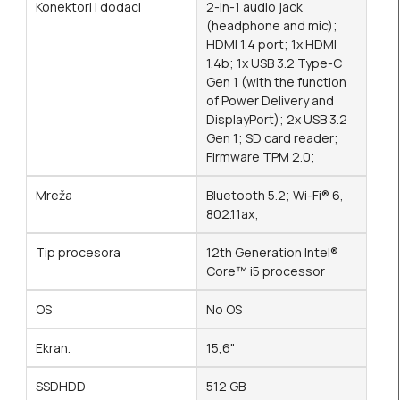
Konektori i dodaci
2-in-1 audio jack
(headphone and mic);
HDMI 1.4 port; 1x HDMI
1.4b; 1x USB 3.2 Type-C
Gen 1 (with the function
of Power Delivery and
DisplayPort); 2x USB 3.2
Gen 1; SD card reader;
Firmware TPM 2.0;
Mreža
Bluetooth 5.2; Wi-Fi® 6,
802.11ax;
Tip procesora
12th Generation Intel®
Core™ i5 processor
OS
No OS
Ekran.
15,6"
SSDHDD
512 GB