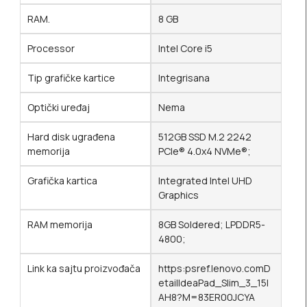
RAM.
8 GB
Processor
Intel Core i5
Tip grafičke kartice
Integrisana
Optički uređaj
Nema
Hard disk ugrađena
512GB SSD M.2 2242
memorija
PCIe® 4.0x4 NVMe®;
Grafička kartica
Integrated Intel UHD
Graphics
RAM memorija
8GB Soldered; LPDDR5-
4800;
Link ka sajtu proizvođača
https:psref.lenovo.comD
etailIdeaPad_Slim_3_15I
AH8?M=83ER00JCYA