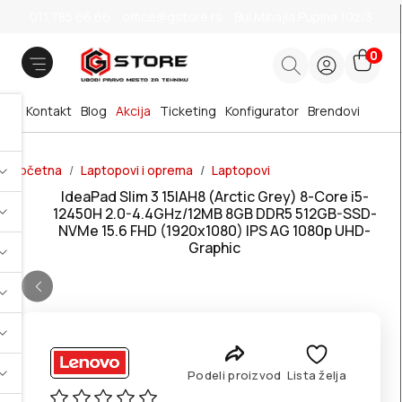
011 785 66 66
office@gstore.rs
Bul.Mihajla Pupina 10z/3
0
Kontakt
Blog
Akcija
Ticketing
Konfigurator
Brendovi
Početna
Laptopovi i oprema
Laptopovi
IdeaPad Slim 3 15IAH8 (Arctic Grey) 8-Core i5-
12450H 2.0-4.4GHz/12MB 8GB DDR5 512GB-SSD-
NVMe 15.6 FHD (1920x1080) IPS AG 1080p UHD-
Graphic
Podeli proizvod
Lista želja