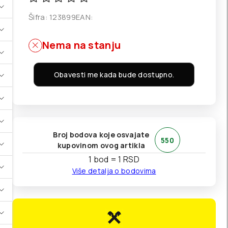
Šifra:
123899
EAN:
Nema na stanju
Obavesti me kada bude dostupno.
Broj bodova koje osvajate
550
kupovinom ovog artikla
1 bod = 1 RSD
Više detalja o bodovima