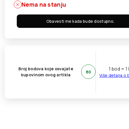
Nema na stanju
Obavesti me kada bude dostupno.
1 bod = 1
Broj bodova koje osvajate
80
kupovinom ovog artikla
Više detalja o