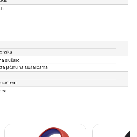
 3dB
th
jonska
na slušalici
za jačinu na slušalicama
kućištem
eca