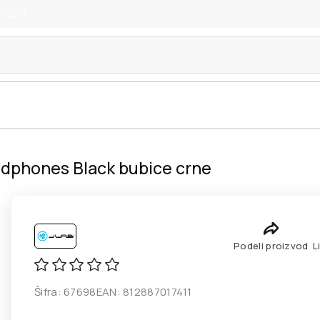
 10z/3
adphones Black bubice crne
Podeli proizvod
L
Šifra:
67698
EAN:
812887017411