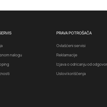
SERVIS
PRAVA POTROŠAČA
ja
Ovlašćeni servisi
isnom nalogu
Reklamacije
oping
Izjava o odricanju od odgovo
tnosti
Uslovi koriščenja