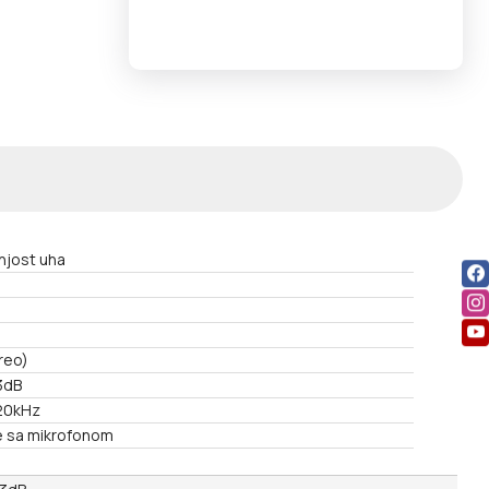
njost uha
reo)
3dB
20kHz
ce sa mikrofonom