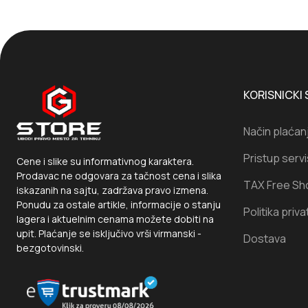
KORISNICKI 
Način plaćan
Pristup serv
Cene i slike su informativnog karaktera.
Prodavac ne odgovara za tačnost cena i slika
TAX Free Sh
iskazanih na sajtu, zadržava pravo izmena.
Ponudu za ostale artikle, informacije o stanju
Politika priva
lagera i aktuelnim cenama možete dobiti na
upit. Plaćanje se isključivo vrši virmanski -
Dostava
bezgotovinski.