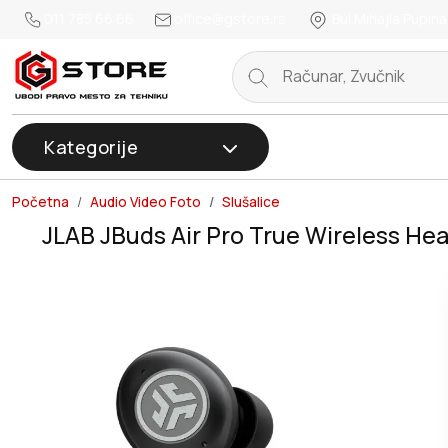
011 785 66 66
office@gstore.rs
Bul.Mihajla Pupina
Kategorije
Početna
Audio Video Foto
Slušalice
JLAB JBuds Air Pro True Wireless He