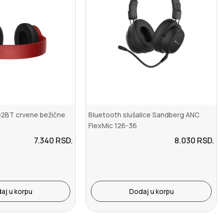
G2BT crvene bežične
Bluetooth slušalice Sandberg ANC
FlexMic 126-36
7.340
RSD.
8.030
RSD.
aj u korpu
Dodaj u korpu