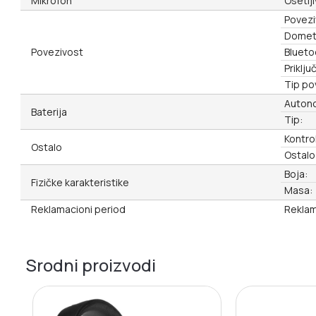
Mikrofon
Osetlj
Povezi
Domet
Povezivost
Blueto
Priključ
Tip po
Autono
Baterija
Tip:
Kontro
Ostalo
Ostalo
Boja:
Fizičke karakteristike
Masa:
Reklamacioni period
Reklam
Srodni proizvodi