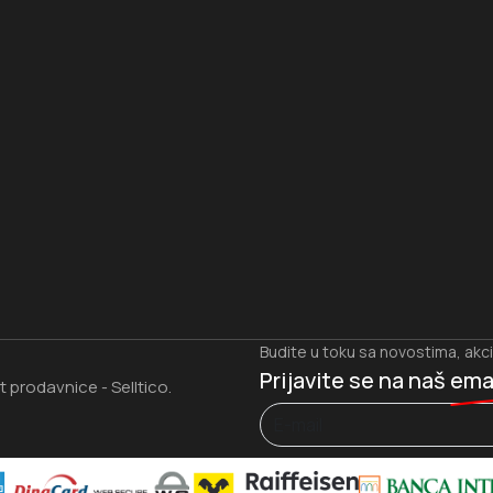
I
Budite u toku sa novostima, akc
Prijavite se na naš
ema
et prodavnice
Selltico.
-