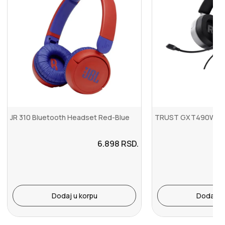
JR 310 Bluetooth Headset Red-Blue
TRUST GXT490W FAYZ
6.898
RSD.
Dodaj u korpu
Dodaj u 