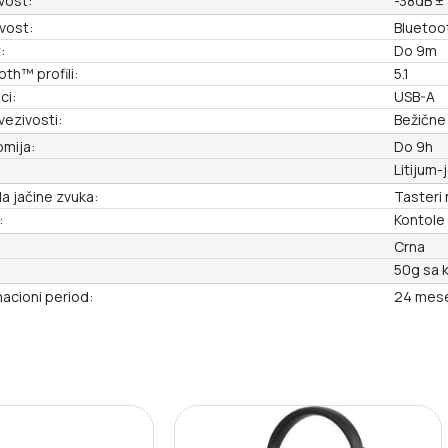
ivost:
-38dB ±
vost:
Bluetoo
:
Do 9m
oth™ profili:
5.1
ci:
USB-A
vezivosti:
Bežične
mija:
Do 9h
Litijum-
la jačine zvuka:
Tasteri 
:
Kontole 
Crna
50g sa 
acioni period:
24 mes