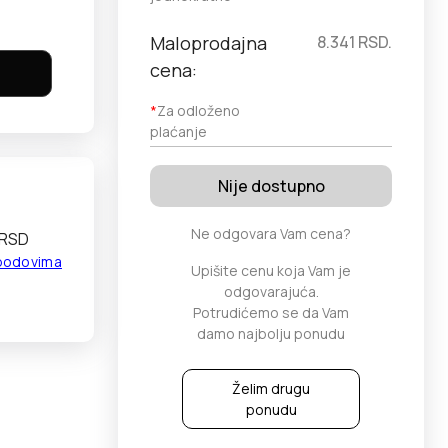
Maloprodajna
8.341
RSD.
cena:
*
Za odloženo
plaćanje
Nije dostupno
Ne odgovara Vam cena?
 RSD
 bodovima
Upišite cenu koja Vam je
odgovarajuća.
Potrudićemo se da Vam
damo najbolju ponudu
Želim drugu
ponudu