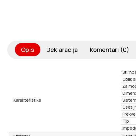
Opis
Deklaracija
Komentari (0)
Stil no
Oblik s
Za mob
Dimenz
Karakteristike
Sistem
Osetlj
Frekve
Tip:
Imped