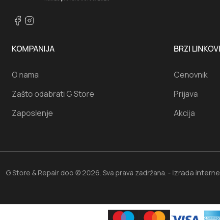
KOMPANIJA
BRZI LINKOV
O nama
Cenovnik
Zašto odabrati G Store
Prijava
Zaposlenje
Akcija
Izrada intern
G Store & Repair doo © 2026. Sva prava zadržana. -