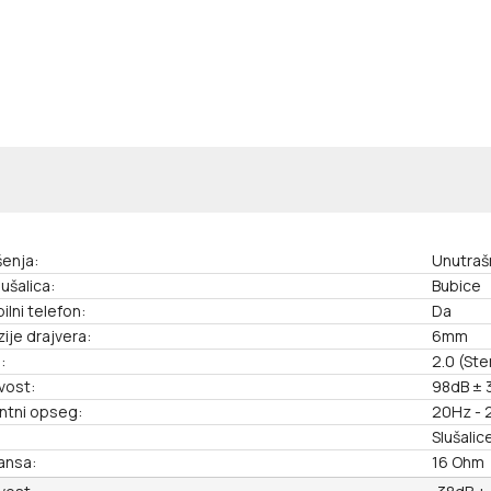
šenja:
Unutraš
lušalica:
Bubice
ilni telefon:
Da
ije drajvera:
6mm
:
2.0 (Ste
ivost:
98dB ± 
ntni opseg:
20Hz - 
Slušali
ansa:
16 Ohm