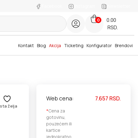
Facebook
Instagram
Newsletter
0.00
0
RSD.
Kontakt
Blog
Akcija
Ticketing
Konfigurator
Brendovi
Web cena:
7.657
RSD.
ista želja
*
Cena za
gotovinu,
pouzećem ili
kartice
jednokratno