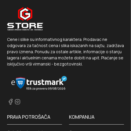
Cene i slike su informativnog karaktera. Prodavac ne
odgovara za tačnost cena i slika iskazanih na sajtu, zadržava
pravo izmena. Ponudu za ostale artikle, informacije o stanju
lagera i aktuelnim cenama možete dobiti na upit. Plaćanje se
isključivo vrši virmanski - bezgotovinski.
PRAVA POTROŠAČA
KOMPANIJA