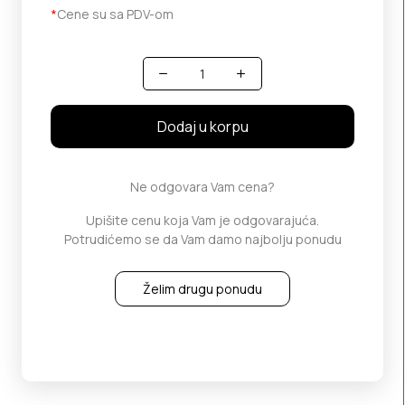
*
Cene su sa PDV-om
Količina
Dodaj u korpu
Ne odgovara Vam cena?
Upišite cenu koja Vam je odgovarajuća.
Potrudićemo se da Vam damo najbolju ponudu
Želim drugu ponudu