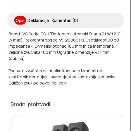
Opis
Deklaracija
Komentari (0)
Brend JVC
Serija CS-J
Tip Jednosistemski
Snaga 21 W (210
W max)
Frekventni opseg 45-20000 Hz
Osetljivost 90 dB
Impedansa 4 Ohm
Niskotonac 100 mm mica membrana
Veličina zvučnika 100 mm
Ugradne dimenzije 43.1 mm
(dubina)
Par auto zvučnika sa duplim konusom Izrađeni od
kvalitetnih materijala, namenjeni za zahtevnije korisnike
Odličan zvuk po povoljnoj ceni
Srodni proizvodi