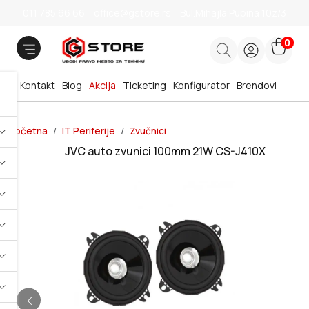
011 785 66 66
office@gstore.rs
Bul.Mihajla Pupina 10z/3
0
Kontakt
Blog
Akcija
Ticketing
Konfigurator
Brendovi
Početna
IT Periferije
Zvučnici
JVC auto zvunici 100mm 21W CS-J410X