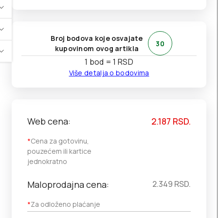
Broj bodova koje osvajate
30
kupovinom ovog artikla
1 bod = 1 RSD
Više detalja o bodovima
Web cena:
2.187
RSD.
*
Cena za gotovinu,
pouzećem ili kartice
jednokratno
Maloprodajna cena:
2.349
RSD.
*
Za odloženo plaćanje