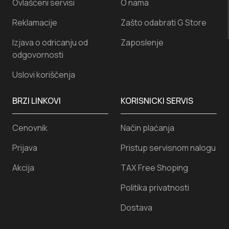
Ovlašćeni servisi
O nama
Reklamacije
Zašto odabrati G Store
Izjava o odricanju od
Zaposlenje
odgovornosti
Uslovi koriščenja
BRZI LINKOVI
KORISNICKI SERVIS
Cenovnik
Način plaćanja
Prijava
Pristup servisnom nalogu
Akcija
TAX Free Shoping
Politika privatnosti
Dostava