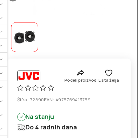
Podeli proizvod
Lista želja
Šifra:
72890
EAN:
4975769413759
Na stanju
Do 4 radnih dana