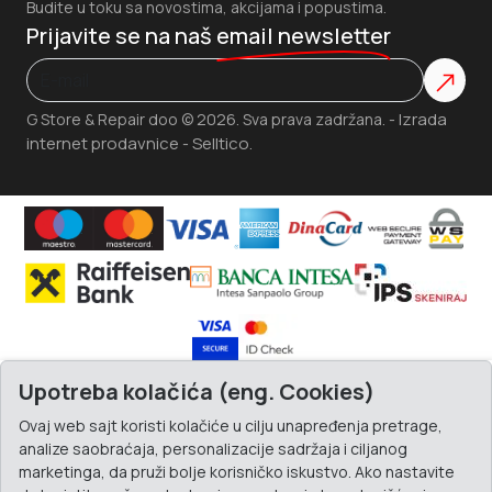
Budite u toku sa novostima, akcijama i popustima.
Prijavite se na naš
email newsletter
Izrada
G Store & Repair doo © 2026. Sva prava zadržana. -
internet prodavnice
Selltico.
-
Upotreba kolačića (eng. Cookies)
Ovaj web sajt koristi kolačiće u cilju unapređenja pretrage,
analize saobraćaja, personalizacije sadržaja i ciljanog
marketinga, da pruži bolje korisničko iskustvo. Ako nastavite