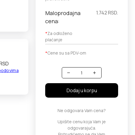
Maloprodajna
1.742
RSD.
cena:
*
Za odloženo
plaćanje
*
Cene su sa PDV-om
 RSD
 bodovima
Količina
Dodaj u korpu
Ne odgovara Vam cena?
Upišite cenu koja Vam je
odgovarajuća.
Potrudićemo se da Vam