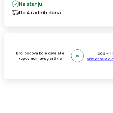
Na stanju
Do 4 radnih dana
1 bod = 1
Broj bodova koje osvajate
15
kupovinom ovog artikla
Više detalja o