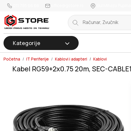
011 785 66 66
office@gstore.rs
Bul.Mihajla Pupina
Kategorije
Početna
IT Periferije
Kablovi i adapteri
Kablovi
Kabel RG59+2x0.75 20m, SEC-CABLE1