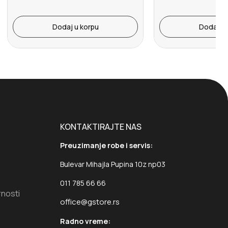
Dodaj u korpu
Dodaj u 
KONTAKTIRAJTE NAS
Preuzimanje robe i servis:
Bulevar Mihajla Pupina 10z np03
011 785 66 66
rnosti
office@gstore.rs
Radno vreme: