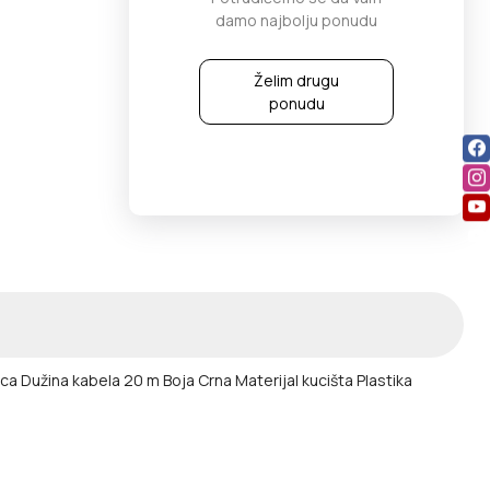
damo najbolju ponudu
Želim drugu
ponudu
nica
Dužina kabela 20 m
Boja Crna
Materijal kucišta Plastika