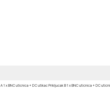
k A 1 x BNC uticnica + DC utikac
Prikljucak B 1 x BNC uticnica + DC utic