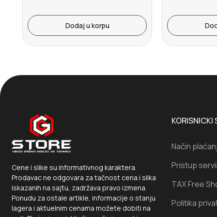
Dodaj u korpu
Dod
KORISNICKI 
Način plaćan
Pristup serv
Cene i slike su informativnog karaktera.
Prodavac ne odgovara za tačnost cena i slika
TAX Free Sh
iskazanih na sajtu, zadržava pravo izmena.
Ponudu za ostale artikle, informacije o stanju
Politika priva
lagera i aktuelnim cenama možete dobiti na