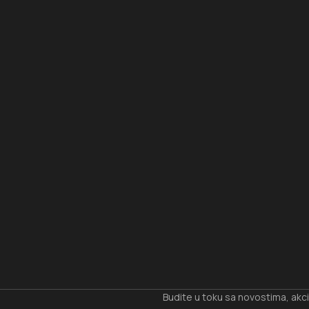
I
Budite u toku sa novostima, akc