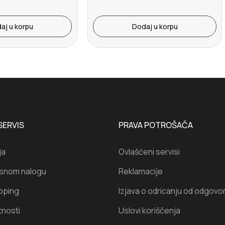
aj u korpu
Dodaj u korpu
SERVIS
PRAVA POTROŠAČA
ja
Ovlašćeni servisi
isnom nalogu
Reklamacije
oping
Izjava o odricanju od odgovo
tnosti
Uslovi koriščenja