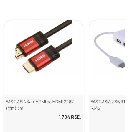
FAST ASIA Kabl HDMI na HDMI 2.1 8K
FAST ASIA USB 3.1 TI
(mm) 3m
RJ45
1.704
RSD.