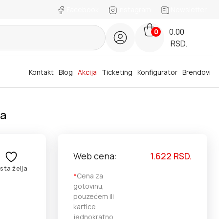
Facebook
Instagram
Newsletter
0.00
0
RSD.
Kontakt
Blog
Akcija
Ticketing
Konfigurator
Brendovi
ma
Web cena:
1.622
RSD.
ista želja
*
Cena za
gotovinu,
pouzećem ili
kartice
jednokratno