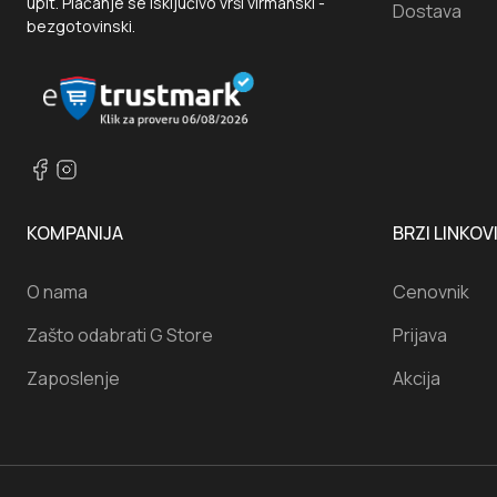
upit. Plaćanje se isključivo vrši virmanski -
Dostava
bezgotovinski.
KOMPANIJA
BRZI LINKOV
O nama
Cenovnik
Zašto odabrati G Store
Prijava
Zaposlenje
Akcija