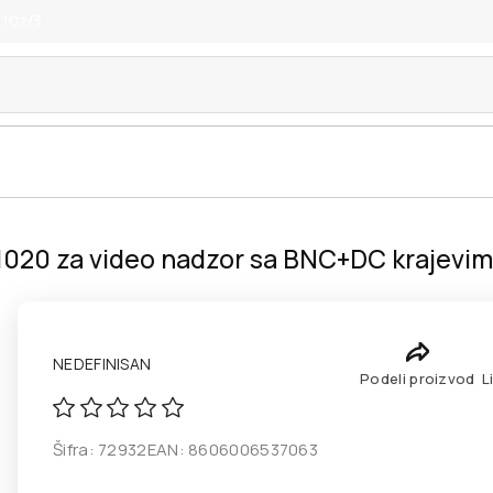
 10z/3
020 za video nadzor sa BNC+DC krajevi
NEDEFINISAN
Podeli proizvod
L
Šifra:
72932
EAN:
8606006537063