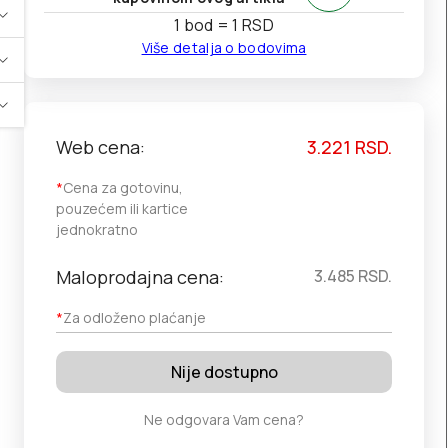
1 bod = 1 RSD
Više detalja o bodovima
Web cena:
3.221
RSD.
*
Cena za gotovinu,
pouzećem ili kartice
jednokratno
Maloprodajna cena:
3.485
RSD.
*
Za odloženo plaćanje
Nije dostupno
Ne odgovara Vam cena?