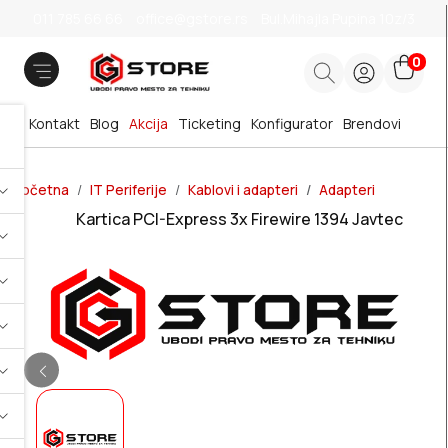
011 785 66 66
office@gstore.rs
Bul.Mihajla Pupina 10z/3
0
Kontakt
Blog
Akcija
Ticketing
Konfigurator
Brendovi
Početna
IT Periferije
Kablovi i adapteri
Adapteri
Kartica PCI-Express 3x Firewire 1394 Javtec