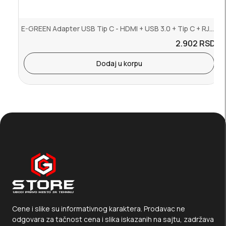
E-GREEN Adapter USB Tip C - HDMI + USB 3.0 + Tip C + RJ45 (F)
2.902
RSD.
Dodaj u korpu
Cene i slike su informativnog karaktera. Prodavac ne
odgovara za tačnost cena i slika iskazanih na sajtu, zadržava