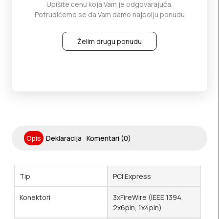
Upišite cenu koja Vam je odgovarajuća.
Potrudićemo se da Vam damo najbolju ponudu
Želim drugu ponudu
Opis
Deklaracija
Komentari (0)
Tip
PCI Express
Konektori
3xFireWire (IEEE 1394,
2x6pin, 1x4pin)