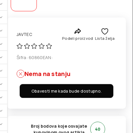
JAVTEC
Podeli proizvod
Lista želja
Šifra:
60860
EAN:
Nema na stanju
Obavesti me kada bude dostupno.
Broj bodova koje osvajate
40
kupovinom ovog artikla