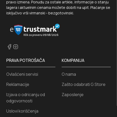
pravo izmena. Ponudu za ostale artikle, informacije o stanju
lagera i aktuelnim cenama možete dobiti na upit. Plaćanje se
isključivo vrši virmanski - bezgotovinski.
PRAVA POTROŠAČA
KOMPANIJA
Ovlašćeni servisi
O nama
Reklamacije
Zašto odabrati G Store
Izjava o odricanju od
Zaposlenje
odgovornosti
Uslovi koriščenja