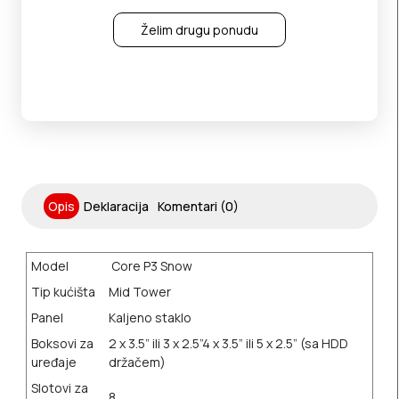
Želim drugu ponudu
Opis
Deklaracija
Komentari (0)
Model
Core P3 Snow
Tip kućišta
Mid Tower
Panel
Kaljeno staklo
Boksovi za
2 x 3.5” ili 3 x 2.5”
4 x 3.5” ili 5 x 2.5” (sa HDD
uređaje
držačem)
Slotovi za
8