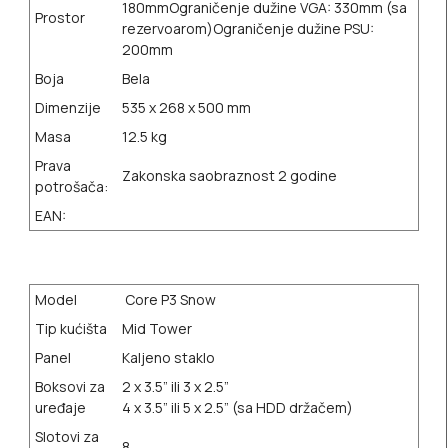
180mm
Ograničenje dužine VGA: 330mm (sa
Prostor
rezervoarom)
Ograničenje dužine PSU:
200mm
Boja
Bela
Dimenzije
535 x 268 x 500 mm
Masa
12.5 kg
Prava
Zakonska saobraznost 2 godine
potrošača:
EAN:
Model
Core P3 Snow
Tip kućišta
Mid Tower
Panel
Kaljeno staklo
Boksovi za
2 x 3.5” ili 3 x 2.5”
uređaje
4 x 3.5” ili 5 x 2.5” (sa HDD držačem)
Slotovi za
8