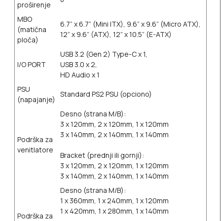
proširenje
MBO
6.7” x 6.7” (Mini ITX), 9.6” x 9.6” (Micro ATX),
(matična
12” x 9.6” (ATX), 12” x 10.5” (E-ATX)
ploča)
USB 3.2 (Gen 2) Type-C x 1,
I/O PORT
USB 3.0 x 2,
HD Audio x 1
PSU
Standard PS2 PSU (opciono)
(napajanje)
Desno (strana M/B):
3 x 120mm, 2 x 120mm, 1 x 120mm
3 x 140mm, 2 x 140mm, 1 x 140mm
Podrška za
venitlatore
Bracket (prednji ili gornji):
3 x 120mm, 2 x 120mm, 1 x 120mm
3 x 140mm, 2 x 140mm, 1 x 140mm
Desno (strana M/B):
1 x 360mm, 1 x 240mm, 1 x 120mm
1 x 420mm, 1 x 280mm, 1 x 140mm
Podrška za