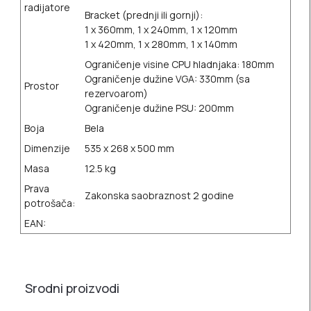
radijatore
Bracket (prednji ili gornji):
1 x 360mm, 1 x 240mm, 1 x 120mm
1 x 420mm, 1 x 280mm, 1 x 140mm
Ograničenje visine CPU hladnjaka: 180mm
Ograničenje dužine VGA: 330mm (sa
Prostor
rezervoarom)
Ograničenje dužine PSU: 200mm
Boja
Bela
Dimenzije
535 x 268 x 500 mm
Masa
12.5 kg
Prava
Zakonska saobraznost 2 godine
potrošača:
EAN:
Srodni proizvodi