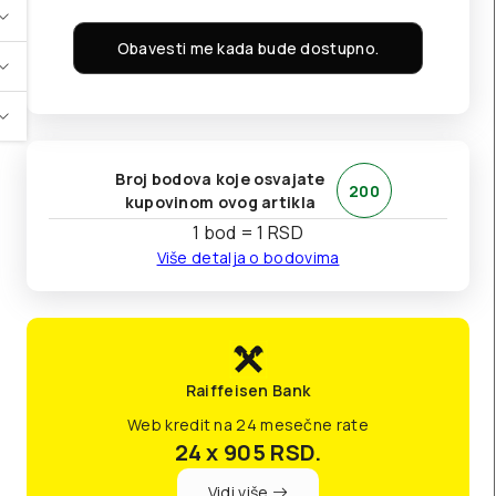
Obavesti me kada bude dostupno.
Broj bodova koje osvajate
200
kupovinom ovog artikla
1 bod = 1 RSD
Više detalja o bodovima
Raiffeisen Bank
Web kredit na 24 mesečne rate
24 x 905
RSD.
Vidi više