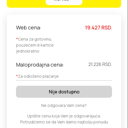
Web cena:
19.427
RSD.
*
Cena za gotovinu,
pouzećem ili kartice
jednokratno
Maloprodajna cena:
21.226
RSD.
*
Za odloženo plaćanje
Nije dostupno
Ne odgovara Vam cena?
Upišite cenu koja Vam je odgovarajuća.
Potrudićemo se da Vam damo najbolju ponudu