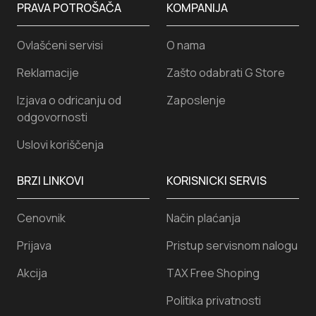
PRAVA POTROŠAČA
KOMPANIJA
Ovlašćeni servisi
O nama
Reklamacije
Zašto odabrati G Store
Izjava o odricanju od
Zaposlenje
odgovornosti
Uslovi koriščenja
BRZI LINKOVI
KORISNICKI SERVIS
Cenovnik
Način plaćanja
Prijava
Pristup servisnom nalogu
Akcija
TAX Free Shoping
Politika privatnosti