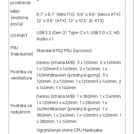
proširenje
MBO
6.7” x 6.7” (Mini ITX), 9.6” x 9.6” (Micro ATX),
(matična
12” x 9.6” (ATX), 12” x 10.5” (E-ATX)
ploča)
USB 3.2 (Gen 2) Type-C x 1,
USB 3.0 x 2,
HD
I/O PORT
Audio x 1
PSU
Standard PS2 PSU (opciono)
(napajanje)
Desno (strana M/B):
3 x 120mm, 2 x 120mm,
1 x 120mm
3 x 140mm, 2 x 140mm, 1 x
Podrška za
140mm
Bracket (prednji ili gornji):
3 x
venitlatore
120mm, 2 x 120mm, 1 x 120mm
3 x 140mm, 2
x 140mm, 1 x 140mm
Desno (strana M/B):
1 x 360mm, 1 x 240mm,
1 x 120mm
1 x 420mm, 1 x 280mm, 1 x
Podrška za
140mm
Bracket (prednji ili gornji):
1 x
radijatore
360mm, 1 x 240mm, 1 x 120mm
1 x 420mm, 1
x 280mm, 1 x 140mm
Ograničenje visine CPU hladnjaka: