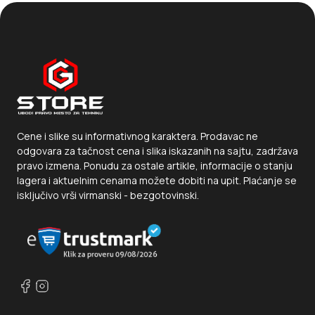
Cene i slike su informativnog karaktera. Prodavac ne
odgovara za tačnost cena i slika iskazanih na sajtu, zadržava
pravo izmena. Ponudu za ostale artikle, informacije o stanju
lagera i aktuelnim cenama možete dobiti na upit. Plaćanje se
isključivo vrši virmanski - bezgotovinski.