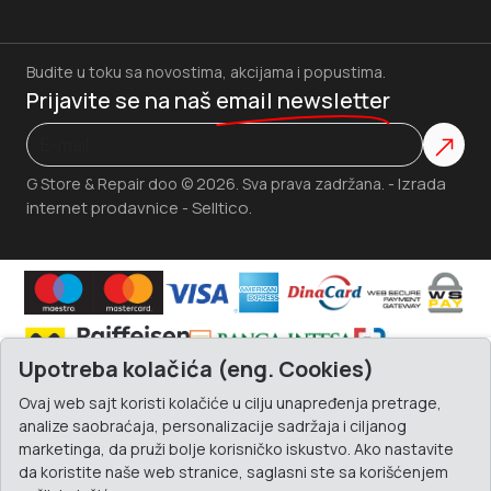
Budite u toku sa novostima, akcijama i popustima.
Prijavite se na naš
email newsletter
Izrada
G Store & Repair doo © 2026. Sva prava zadržana. -
internet prodavnice
Selltico.
-
Upotreba kolačića (eng. Cookies)
Ovaj web sajt koristi kolačiće u cilju unapređenja pretrage,
analize saobraćaja, personalizacije sadržaja i ciljanog
marketinga, da pruži bolje korisničko iskustvo. Ako nastavite
da koristite naše web stranice, saglasni ste sa korišćenjem