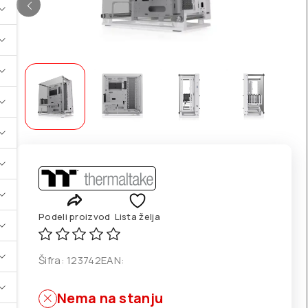
Podeli proizvod
Lista želja
Šifra:
123742
EAN:
Nema na stanju