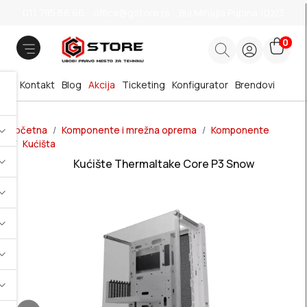
011 785 66 66
office@gstore.rs
Bul.Mihajla Pupina 10z/3
0
Kontakt
Blog
Akcija
Ticketing
Konfigurator
Brendovi
Početna
Komponente i mrežna oprema
Komponente
Kućišta
Kućište Thermaltake Core P3 Snow