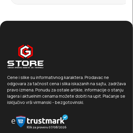
Cene i slike su informativnog karaktera. Prodavac ne
odgovara za tačnost cena i slika iskazanih na sajtu, zadržava
pravo izmena. Ponudu za ostale artikle, informacije o stanju
lagera i aktuelnim cenama možete dobiti na upit. Plaćanje se
isključivo vrši virmanski - bezgotovinski.