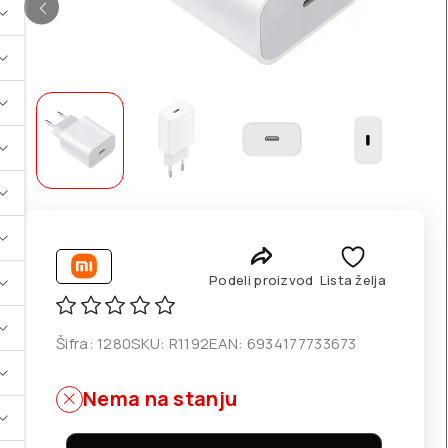
Podeli proizvod
Lista želja
Šifra:
1280
SKU:
R1192
EAN:
6934177733673
Nema na stanju