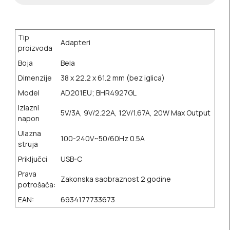
Tip
Adapteri
proizvoda
Boja
Bela
Dimenzije
38 x 22.2 x 61.2 mm (bez iglica)
Model
AD201EU; BHR4927GL
Izlazni
5V/3A, 9V/2.22A, 12V/1.67A, 20W Max Output
napon
Ulazna
100-240V~50/60Hz 0.5A
struja
Priključci
USB-C
Prava
Zakonska saobraznost 2 godine
potrošača:
EAN:
6934177733673