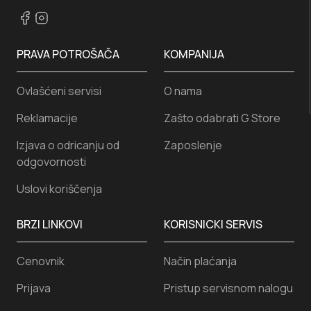
PRAVA POTROŠAČA
KOMPANIJA
Ovlašćeni servisi
O nama
Reklamacije
Zašto odabrati G Store
Izjava o odricanju od
Zaposlenje
odgovornosti
Uslovi koriščenja
BRZI LINKOVI
KORISNICKI SERVIS
Cenovnik
Način plaćanja
Prijava
Pristup servisnom nalogu