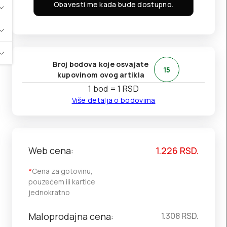
Obavesti me kada bude dostupno.
Broj bodova koje osvajate
15
kupovinom ovog artikla
1 bod = 1 RSD
Više detalja o bodovima
Web cena:
1.226
RSD.
*
Cena za gotovinu,
pouzećem ili kartice
jednokratno
Maloprodajna cena:
1.308
RSD.