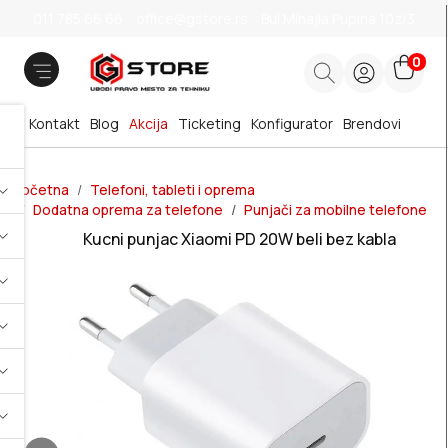
011 785 66 66
office@gstore.rs
Bul.Mihajla Pupina 10z/3
0
Kontakt
Blog
Akcija
Ticketing
Konfigurator
Brendovi
Početna
Telefoni, tableti i oprema
Dodatna oprema za telefone
Punjači za mobilne telefone
Kucni punjac Xiaomi PD 20W beli bez kabla