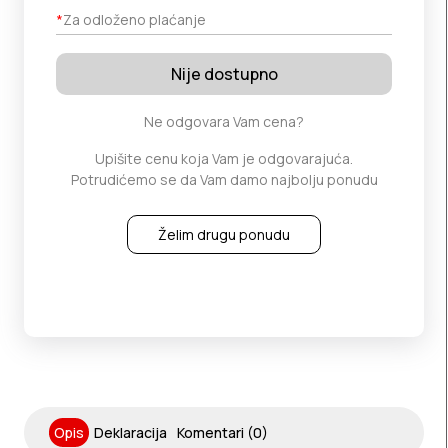
*
Za odloženo plaćanje
Nije dostupno
Ne odgovara Vam cena?
Upišite cenu koja Vam je odgovarajuća.
Potrudićemo se da Vam damo najbolju ponudu
Želim drugu ponudu
Opis
Deklaracija
Komentari (0)