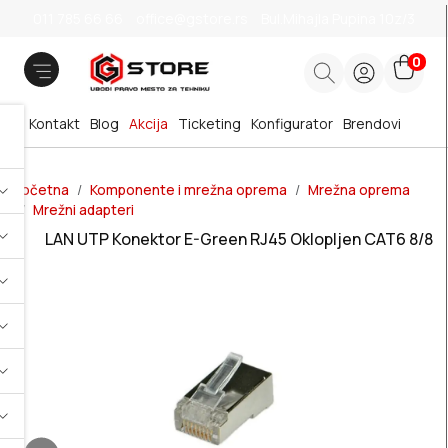
011 785 66 66
office@gstore.rs
Bul.Mihajla Pupina 10z/3
0
Kontakt
Blog
Akcija
Ticketing
Konfigurator
Brendovi
Početna
Komponente i mrežna oprema
Mrežna oprema
Mrežni adapteri
LAN UTP Konektor E-Green RJ45 Oklopljen CAT6 8/8