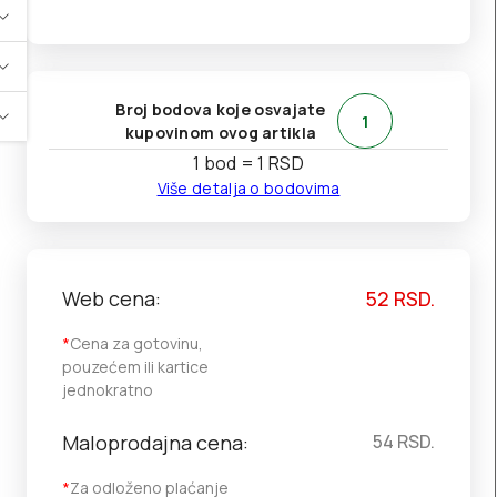
Broj bodova koje osvajate
1
kupovinom ovog artikla
1 bod = 1 RSD
Više detalja o bodovima
Web cena:
52
RSD.
*
Cena za gotovinu,
pouzećem ili kartice
jednokratno
Maloprodajna cena:
54
RSD.
*
Za odloženo plaćanje