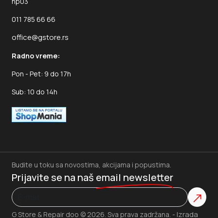
np03
011 785 66 66
office@gstore.rs
Radno vreme:
Pon - Pet: 9 do 17h
Sub: 10 do 14h
Budite u toku sa novostima, akcijama i popustima.
Prijavite se na naš
email newsletter
Izrada
G Store & Repair doo © 2026. Sva prava zadržana. -