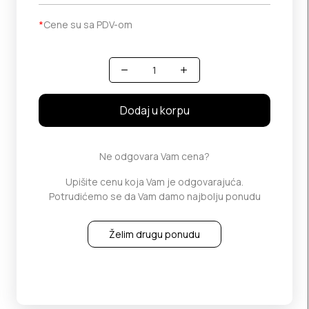
*
Cene su sa PDV-om
Količina
Dodaj u korpu
Ne odgovara Vam cena?
Upišite cenu koja Vam je odgovarajuća.
Potrudićemo se da Vam damo najbolju ponudu
Želim drugu ponudu