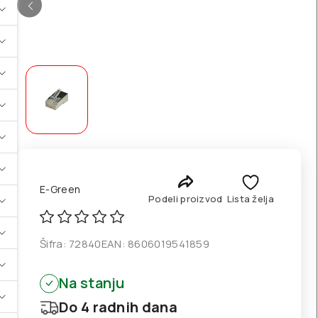
E-Green
Podeli proizvod
Lista želja
Šifra:
72840
EAN:
8606019541859
Na stanju
Do 4 radnih dana