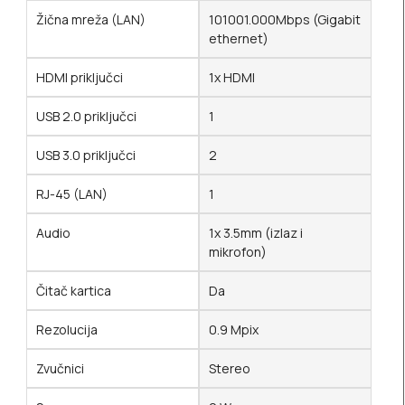
Žična mreža (LAN)
101001.000Mbps (Gigabit
ethernet)
HDMI priključci
1x HDMI
USB 2.0 priključci
1
USB 3.0 priključci
2
RJ-45 (LAN)
1
Audio
1x 3.5mm (izlaz i
mikrofon)
Čitač kartica
Da
Rezolucija
0.9 Mpix
Zvučnici
Stereo