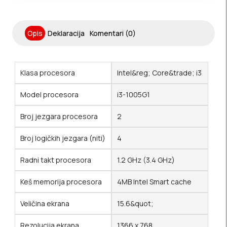
Opis
Deklaracija
Komentari (0)
Klasa procesora
Intel&reg; Core&trade; i3
Model procesora
i3-1005G1
Broj jezgara procesora
2
Broj logičkih jezgara (niti)
4
Radni takt procesora
1.2 GHz (3.4 GHz)
Keš memorija procesora
4MB Intel Smart cache
Veličina ekrana
15.6&quot;
Rezolucija ekrana
1366 x 768