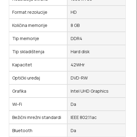
Format rezolucije
HD
Količina memorije
8 GB
Tip memorije
DDR4
Tip skladištenja
Hard disk
Kapacitet
42WHr
Optički uređaj
DVD-RW
Grafika
Intel UHD Graphics
Wi-Fi
Da
Bežični mrežni standardi
IEEE 802.11ac
Bluetooth
Da