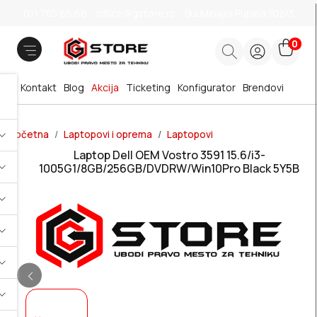
011 785 66 66
office@gstore.rs
Bul.Mihajla Pupina 10z/3
0
Kontakt
Blog
Akcija
Ticketing
Konfigurator
Brendovi
Početna
Laptopovi i oprema
Laptopovi
Laptop Dell OEM Vostro 3591 15.6/i3-
1005G1/8GB/256GB/DVDRW/Win10Pro Black 5Y5B