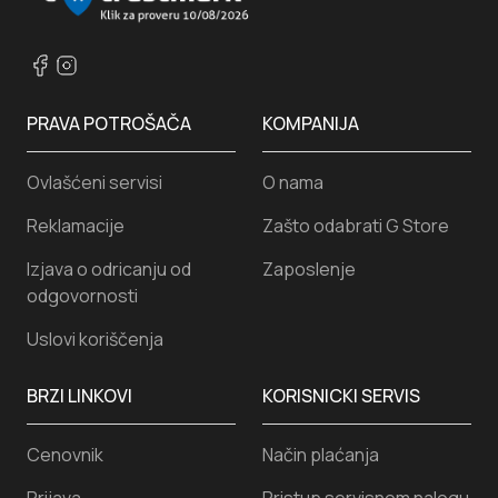
PRAVA POTROŠAČA
KOMPANIJA
Ovlašćeni servisi
O nama
Reklamacije
Zašto odabrati G Store
Izjava o odricanju od
Zaposlenje
odgovornosti
Uslovi koriščenja
BRZI LINKOVI
KORISNICKI SERVIS
Cenovnik
Način plaćanja
Prijava
Pristup servisnom nalogu