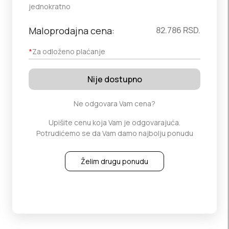
jednokratno
Maloprodajna cena:
82.786
RSD.
*
Za odloženo plaćanje
Nije dostupno
Ne odgovara Vam cena?
Upišite cenu koja Vam je odgovarajuća.
Potrudićemo se da Vam damo najbolju ponudu
Želim drugu ponudu