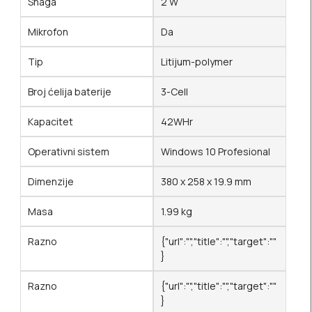
Snaga
2 W
Mikrofon
Da
Tip
Litijum-polymer
Broj ćelija baterije
3-Cell
Kapacitet
42WHr
Operativni sistem
Windows 10 Profesional
Dimenzije
380 x 258 x 19.9 mm
Masa
1.99 kg
Razno
{"url":"","title":"","target":""
}
Razno
{"url":"","title":"","target":""
}