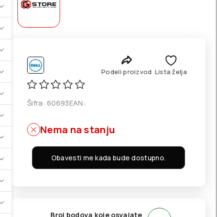
Podeli proizvod
Lista želja
Šifra:
60693
EAN:
Nema na stanju
Obavesti me kada bude dostupno.
Broj bodova koje osvajate