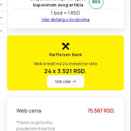
800
kupovinom ovog artikla
1 bod = 1 RSD
Više detalja o bodovima
Raiffeisen Bank
Web kredit na 24 mesečne rate
24 x 3.521
RSD.
Vidi više
Web cena:
75.587
RSD.
*
Cena za gotovinu,
pouzećem ili kartice