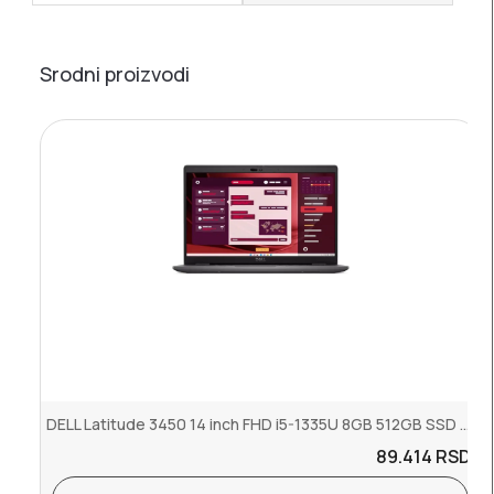
Srodni proizvodi
DELL Latitude 3450 14 inch FHD i5-1335U 8GB 512GB SSD Backlit FP Ub...
89.414
RSD.